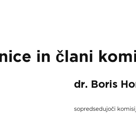
nice in člani komi
dr. Boris H
sopredsedujoči komisij