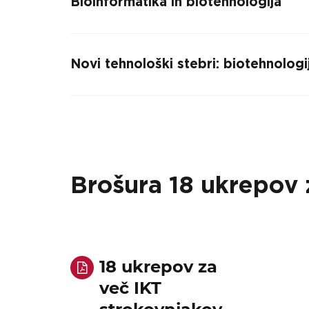
Bioinformatika in biotehnologija
Novi tehnološki stebri: biotehnologi
Brošura 18 ukrepov 
Iskalni niz
18 ukrepov za
več IKT