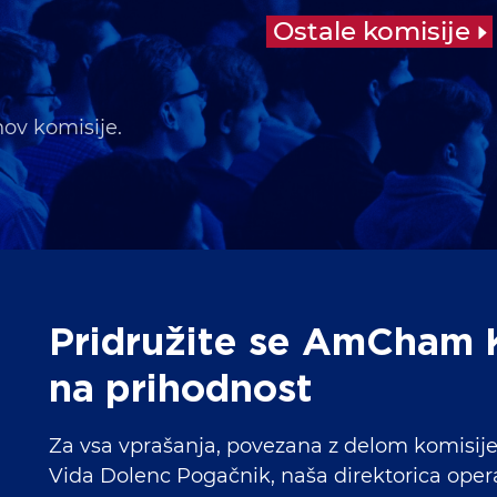
Ostale komisije
nov komisije.
Pridružite se AmCham Ko
na prihodnost
Za vsa vprašanja, povezana z delom komisije,
Vida Dolenc Pogačnik, naša direktorica ope