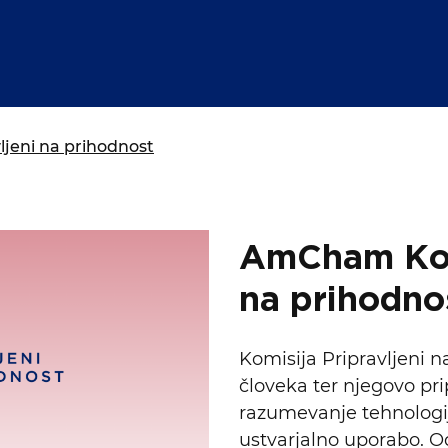
isija za prihodnost
a in izobraževanja
ljeni na prihodnost
AmCham Komi
na prihodno
Komisija Pripravljeni 
človeka ter njegovo pr
razumevanje tehnologi
ustvarjalno uporabo. Od