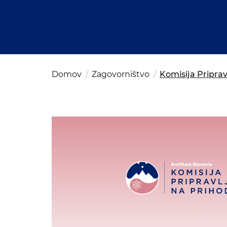
Kom
del
OSAC Ljubljana
Believe in Slovenia
A Business Solutions
Domov
Zagovorništvo
Komisija Priprav