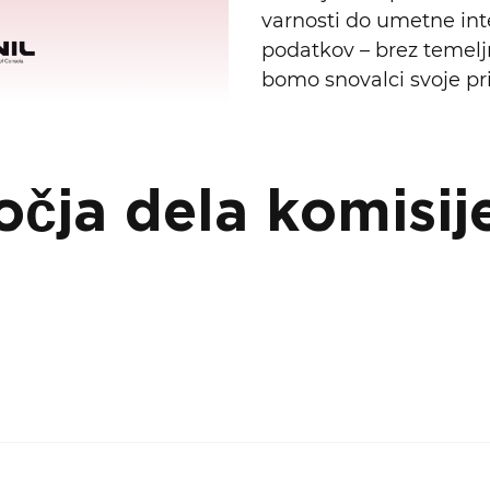
varnosti do umetne int
podatkov – brez temeljn
bomo snovalci svoje pri
očja dela komisij