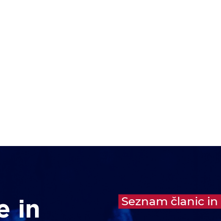
Seznam članic in
e in