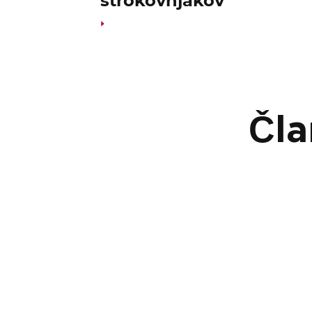
strokovnjakov
Čla