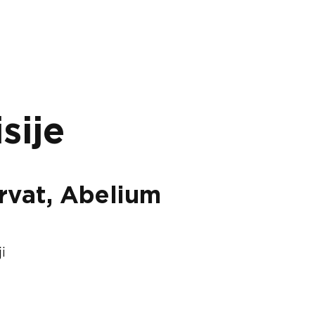
sije
orvat, Abelium
i