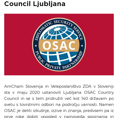
Council Ljubljana
KOLEDAR DOGODKOV
NOVICE
KONTAKT
GALERIJA
Želimo postati član
AmCham Slovenija in Veleposlaništvo ZDA v Sloveniji
sta v maju 2020 ustanovili Ljubljana OSAC Country
Council in se s tem pridružili več kot 140 državam po
svetu s tovrstnimi odbori na področju varnosti. Namen
OSAC je deliti izkušnje, izzive in znanja, predvsem pa iz
prve roke dobiti vpogled v najnovejša spoznanja in