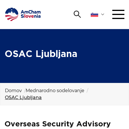
Išči
DOGODKI IN MREŽENJE
Iskalni niz
Išči
ZAGOVORNIŠTVO
OSAC Ljubljana
YOUNG
Open 
AmCham
MEDNARODNO SODELOVANJE
Domov
Mednarodno sodelovanje
OSAC Ljubljana
ČLANSTVO
O NAS
Overseas Security Advisory