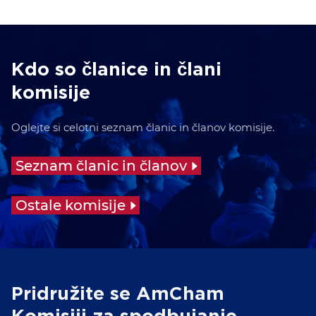
Kdo so članice in člani
komisije
Oglejte si celotni seznam članic in članov komisije.
Seznam članic in članov
Ostale komisije
Pridružite se AmCham