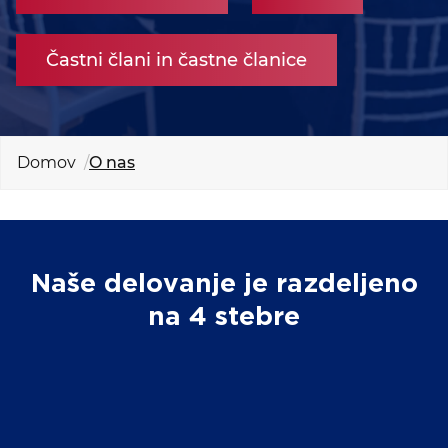
KOLEDAR DOGODKOV
Častni člani in častne članice
NOVICE
KONTAKT
Domov
O nas
GALERIJA
Želimo postati član
Naše delovanje je razdeljeno
na 4 stebre