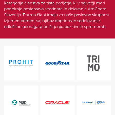
kategorija članstva za tista podjetja, ki v največji meri
podpirajo poslanstvo, vrednote in delovanje AmCham
Slovenija. Patron člani imajo za našo poslovno skupnost
izjemen pomen, saj njihov doprinos in sodelovanje
odločilno pomagata pri širjenju pozitivnih sprememb.