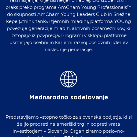
razmišljanja, ki je usmerjeno naprej. Od študentskih
praks preko programa AmCham Young Professionals™
do skupnosti AmCham Young Leaders Club in Snežne
kepe (»think tank« izjemnih mladih), platforma YOUng
povezuje generacije mladih, aktivnih posameznikov, ki
izstopajo iz povprečja. Programi v sklopu platforme
usmerjajo osebni in karierni razvoj poslovnih liderjev
naslednje generacije.
Mednarodno sodelovanje
Predstavljamo vstopno točko za slovenska podjetja, ki si
želijo prodreti na ameriški trg in odpreti vrata
investitorjem v Slovenijo. Organiziramo poslovno-