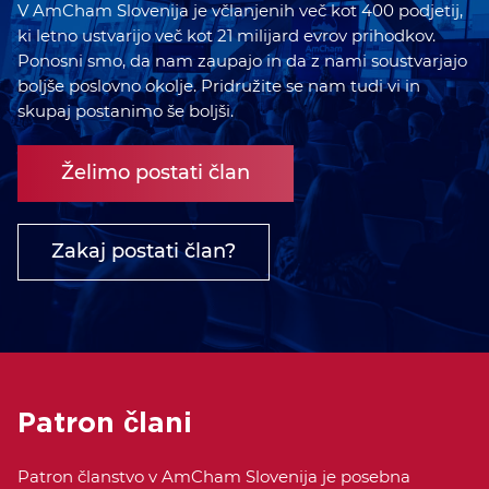
V AmCham Slovenija je včlanjenih več kot 400 podjetij,
ki letno ustvarijo več kot 21 milijard evrov prihodkov.
Ponosni smo, da nam zaupajo in da z nami soustvarjajo
boljše poslovno okolje. Pridružite se nam tudi vi in
skupaj postanimo še boljši.
Želimo postati član
Zakaj postati član?
Patron člani
Patron članstvo v AmCham Slovenija je posebna