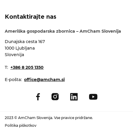
Kontaktirajte nas
Ameriška gospodarska zbornica – AmCham Slovenija
Dunajska cesta 167
1000 Ljubljana
Slovenija
T:
+386 8 205 1350
E-pošta:
office@amcham.si
2023 © AmCham Slovenija. Vse pravice pridržane.
Politika piškotkov