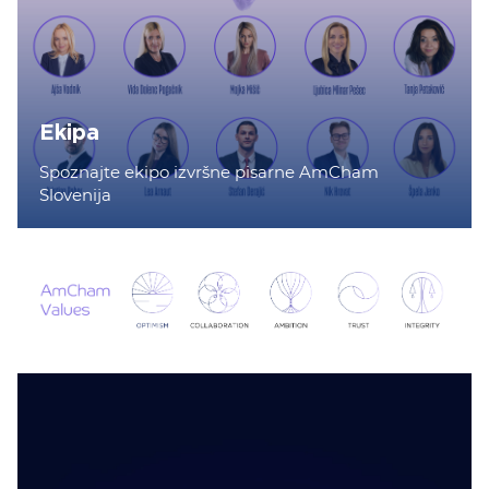
Ekipa
Spoznajte ekipo izvršne pisarne AmCham
Slovenija