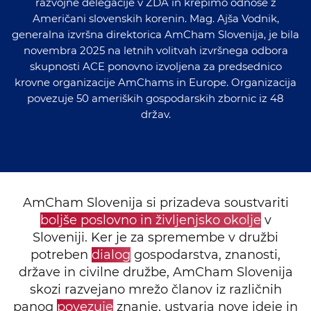
razvojne delegacije v ZDA in krepimo odnose z
Američani slovenskih korenin. Mag. Ajša Vodnik,
generalna izvršna direktorica AmCham Slovenija, je bila
novembra 2025 na letnih volitvah izvršnega odbora
skupnosti ACE ponovno izvoljena za predsednico
krovne organizacije AmChams in Europe. Organizacija
povezuje 50 ameriških gospodarskih zbornic iz 48
držav.
AmCham Slovenija si prizadeva soustvariti
boljše poslovno in življenjsko okolje
v
Sloveniji. Ker je za spremembe v družbi
potreben
dialog
gospodarstva, znanosti,
države in civilne družbe, AmCham Slovenija
skozi razvejano mrežo članov iz različnih
panog
povezuje
znanje, ustvarja nove ideje in