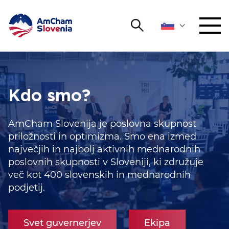
Išči
DOGODKI IN MREŽENJE
Iskalni niz
Išči
ZAGOVORNIŠTVO
Kdo smo?
YOUNG
Open 
AmCham Slovenija je poslovna skupnost
AmCham
priložnosti in optimizma. Smo ena izmed
največjih in najbolj aktivnih mednarodnih
MEDNARODNO SODELOVANJE
poslovnih skupnosti v Sloveniji, ki združuje
več kot 400 slovenskih in mednarodnih
ČLANSTVO
podjetij.
O NAS
Svet guvernerjev
Ekipa