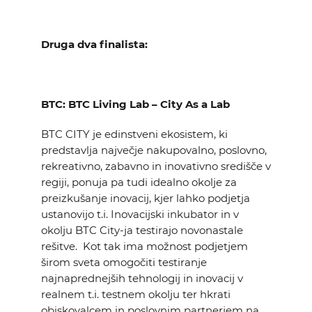
Druga dva finalista:
BTC: BTC Living Lab – City As a Lab
BTC CITY je edinstveni ekosistem, ki
predstavlja največje nakupovalno, poslovno,
rekreativno, zabavno in inovativno središče v
regiji, ponuja pa tudi idealno okolje za
preizkušanje inovacij, kjer lahko podjetja
ustanovijo t.i. Inovacijski inkubator in v
okolju BTC City-ja testirajo novonastale
rešitve. Kot tak ima možnost podjetjem
širom sveta omogočiti testiranje
najnaprednejših tehnologij in inovacij v
realnem t.i. testnem okolju ter hkrati
obiskovalcem in poslovnim partnerjem na