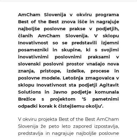
KOLEDAR DOGODKOV
AmCham Slovenija v okviru programa
Best of the Best znova išče in nagrajuje
NOVICE
najboljše poslovne prakse v podjetjih,
članih AmCham Slovenija. V sklopu
KONTAKT
Inovativnost so se predstavili izjemni
posamezniki in skupine, ki s svojimi
inovativnimi poslovnimi praksami v
GALERIJA
slovenski poslovni prostor vnašajo nova
znanja, pristope, izdelke, procese in
poslovne modele. Letošnja zmagovalca v
Želimo postati član
sklopu Inovativnost sta podjetji Agitavit
Solutions in Javno podjetje komunala
Brežice s projektom ‘S pametnimi
odpadki korak k čistejšemu okolju’.
V okviru projekta Best of the Best AmCham
Slovenija že peto leto zapored izpostavlja,
predstavlja in nagrajuje najboljše poslovne