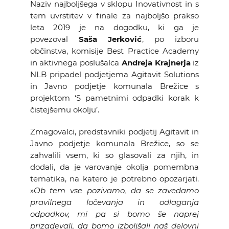
Naziv najboljšega v sklopu Inovativnost in s
tem uvrstitev v finale za najboljšo prakso
leta 2019 je na dogodku, ki ga je
povezoval
Saša Jerković
, po izboru
občinstva, komisije Best Practice Academy
in aktivnega poslušalca
Andreja Krajnerja
iz
NLB pripadel podjetjema Agitavit Solutions
in Javno podjetje komunala Brežice s
projektom ‘S pametnimi odpadki korak k
čistejšemu okolju’.
Zmagovalci, predstavniki podjetij Agitavit in
Javno podjetje komunala Brežice, so se
zahvalili vsem, ki so glasovali za njih, in
dodali, da je varovanje okolja pomembna
tematika, na katero je potrebno opozarjati.
»
Ob tem vse pozivamo, da se zavedamo
pravilnega ločevanja in odlaganja
odpadkov, mi pa si bomo še naprej
prizadevali, da bomo izboljšali naš delovni