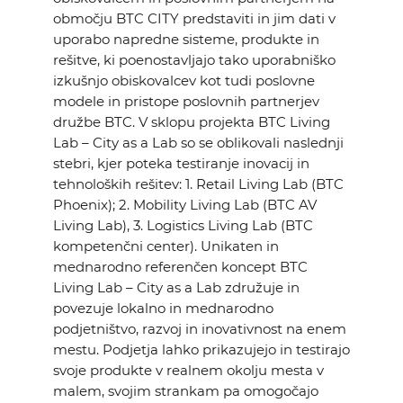
območju BTC CITY predstaviti in jim dati v
uporabo napredne sisteme, produkte in
rešitve, ki poenostavljajo tako uporabniško
izkušnjo obiskovalcev kot tudi poslovne
modele in pristope poslovnih partnerjev
družbe BTC. V sklopu projekta BTC Living
Lab – City as a Lab so se oblikovali naslednji
stebri, kjer poteka testiranje inovacij in
tehnoloških rešitev: 1. Retail Living Lab (BTC
Phoenix); 2. Mobility Living Lab (BTC AV
Living Lab), 3. Logistics Living Lab (BTC
kompetenčni center). Unikaten in
mednarodno referenčen koncept BTC
Living Lab – City as a Lab združuje in
povezuje lokalno in mednarodno
podjetništvo, razvoj in inovativnost na enem
mestu. Podjetja lahko prikazujejo in testirajo
svoje produkte v realnem okolju mesta v
malem, svojim strankam pa omogočajo