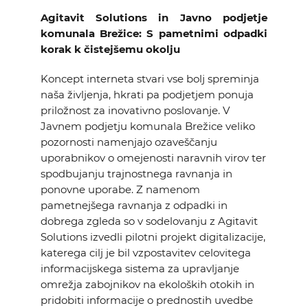
Agitavit Solutions in Javno podjetje
komunala Brežice: S pametnimi odpadki
korak k čistejšemu okolju
Koncept interneta stvari vse bolj spreminja
naša življenja, hkrati pa podjetjem ponuja
priložnost za inovativno poslovanje. V
Javnem podjetju komunala Brežice veliko
pozornosti namenjajo ozaveščanju
uporabnikov o omejenosti naravnih virov ter
spodbujanju trajnostnega ravnanja in
ponovne uporabe. Z namenom
pametnejšega ravnanja z odpadki in
dobrega zgleda so v sodelovanju z Agitavit
Solutions izvedli pilotni projekt digitalizacije,
katerega cilj je bil vzpostavitev celovitega
informacijskega sistema za upravljanje
omrežja zabojnikov na ekoloških otokih in
pridobiti informacije o prednostih uvedbe