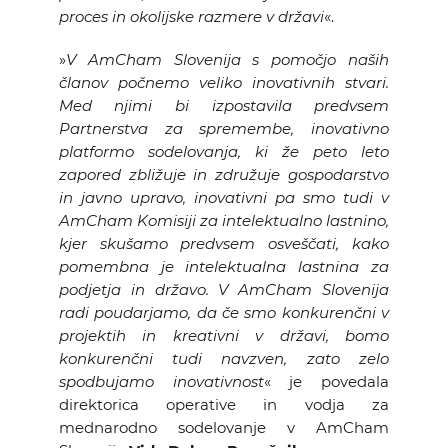
proces in okolijske razmere v državi
«.
»
V AmCham Slovenija s pomočjo naših
članov počnemo veliko inovativnih stvari.
Med njimi bi izpostavila predvsem
Partnerstva za spremembe, inovativno
platformo sodelovanja, ki že peto leto
zapored zbližuje in združuje gospodarstvo
in javno upravo, inovativni pa smo tudi v
AmCham Komisiji za intelektualno lastnino,
kjer skušamo predvsem osveščati, kako
pomembna je intelektualna lastnina za
podjetja in državo. V AmCham Slovenija
radi poudarjamo, da če smo konkurenčni v
projektih in kreativni v državi, bomo
konkurenčni tudi navzven, zato zelo
spodbujamo inovativnost
« je povedala
direktorica operative in vodja za
mednarodno sodelovanje v AmCham