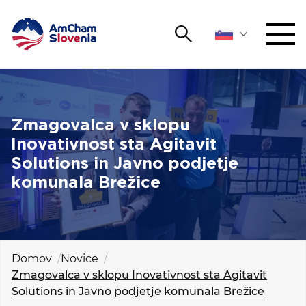
Išči
DOGODKI IN MREŽENJE
Iskalni niz
Išči
ZAGOVORNIŠTVO
Zmagovalca v sklopu
Inovativnost sta Agitavit
YOUNG
Solutions in Javno podjetje
Open 
AmCham
komunala Brežice
MEDNARODNO SODELOVANJE
ČLANSTVO
Domov
Novice
Zmagovalca v sklopu Inovativnost sta Agitavit
O NAS
Solutions in Javno podjetje komunala Brežice