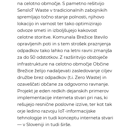
na celotno območje. S pametno rešitvijo
SensIoT Waste v tradicionalnih zabojnikih
spremljajo točno stanje polnosti, njihovo
lokacijo in varnost ter tako optimizirajo
odvoze smeti in izboljšujejo kakovost
celotne storitve. Komunala Brežice število
opravljenih poti in s tem strošek praznjenja
odpadkov tako lahko na letni ravni zmanjša
za do 50 odstotkov. Z razširitvijo obstoječe
infrastrukture na celotno območje Občine
Brežice želijo nadaljevati zasledovanje ciljev
družbe brez odpadkov (t.i. Zero Waste) in
ozaveščati občane za odgovorno ravnanje.
Projekt je eden redkih dejanskih primerov
implementacije interneta stvari pri nas, ki
rešujejo resnične poslovne izzive, ter kot tak
orje ledino razvoju IoT-informacijske
tehnologije in tudi konceptu interneta stvari
— v Sloveniji in tudi širše.