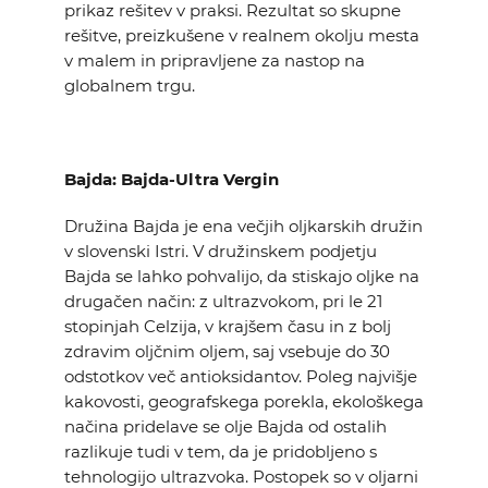
prikaz rešitev v praksi. Rezultat so skupne
rešitve, preizkušene v realnem okolju mesta
v malem in pripravljene za nastop na
globalnem trgu.
Bajda: Bajda-Ultra Vergin
Družina Bajda je ena večjih oljkarskih družin
v slovenski Istri. V družinskem podjetju
Bajda se lahko pohvalijo, da stiskajo oljke na
drugačen način: z ultrazvokom, pri le 21
stopinjah Celzija, v krajšem času in z bolj
zdravim oljčnim oljem, saj vsebuje do 30
odstotkov več antioksidantov. Poleg najvišje
kakovosti, geografskega porekla, ekološkega
načina pridelave se olje Bajda od ostalih
razlikuje tudi v tem, da je pridobljeno s
tehnologijo ultrazvoka. Postopek so v oljarni