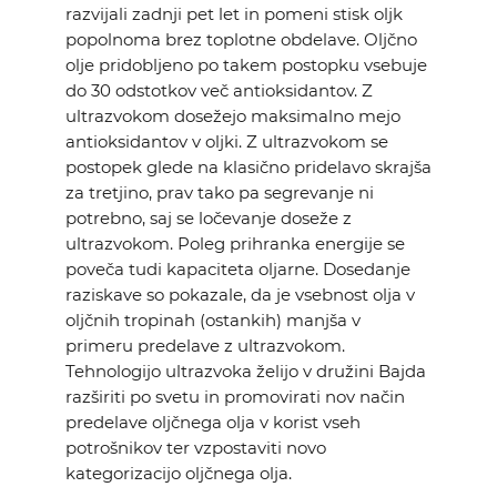
razvijali zadnji pet let in pomeni stisk oljk
popolnoma brez toplotne obdelave. Oljčno
olje pridobljeno po takem postopku vsebuje
do 30 odstotkov več antioksidantov. Z
ultrazvokom dosežejo maksimalno mejo
antioksidantov v oljki. Z ultrazvokom se
postopek glede na klasično pridelavo skrajša
za tretjino, prav tako pa segrevanje ni
potrebno, saj se ločevanje doseže z
ultrazvokom. Poleg prihranka energije se
poveča tudi kapaciteta oljarne. Dosedanje
raziskave so pokazale, da je vsebnost olja v
oljčnih tropinah (ostankih) manjša v
primeru predelave z ultrazvokom.
Tehnologijo ultrazvoka želijo v družini Bajda
razširiti po svetu in promovirati nov način
predelave oljčnega olja v korist vseh
potrošnikov ter vzpostaviti novo
kategorizacijo oljčnega olja.