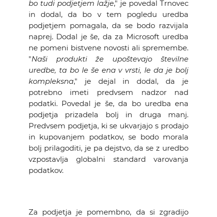
bo tudi podjetjem lažje
," je povedal Trnovec
in dodal, da bo v tem pogledu uredba
podjetjem pomagala, da se bodo razvijala
naprej. Dodal je še, da za Microsoft uredba
ne pomeni bistvene novosti ali spremembe.
"
Naši produkti že upoštevajo številne
uredbe, ta bo le še ena v vrsti, le da je bolj
kompleksna
," je dejal in dodal, da je
potrebno imeti predvsem nadzor nad
podatki. Povedal je še, da bo uredba ena
podjetja prizadela bolj in druga manj.
Predvsem podjetja, ki se ukvarjajo s prodajo
in kupovanjem podatkov, se bodo morala
bolj prilagoditi, je pa dejstvo, da se z uredbo
vzpostavlja globalni standard varovanja
podatkov.
Za podjetja je pomembno, da si zgradijo