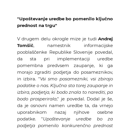
"Upoštevanje uredbe bo pomenilo ključno
prednost na trgu"
V drugem delu okrogle mize je tudi
Andrej
Tomšič
, namestnik informacijske
pooblaščenke Republike Slovenije povedal,
da sta pri implementaciji uredbe
pomembna predvsem zaupanje, ki ga
morajo zgraditi podjetja do posameznikov,
in izbira. "
Vsi smo posamezniki, vsi zbirajo
podatke o nas. Ključna sta torej zaupanje in
izbira, podjetja, ki bodo znala to narediti, pa
bodo prosperirala
," je povedal. Dodal je še,
da je osnovni namen uredbe ta, da vrnejo
uporabnikom nazaj njihove osebne
podatke. "
Upoštevanje uredbe bo za
podjetja pomenilo konkurenčno prednost