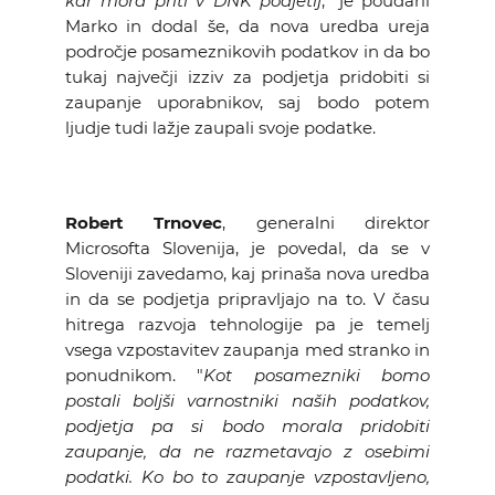
kar mora priti v DNK podjetij
," je poudaril
Marko in dodal še, da nova uredba ureja
področje posameznikovih podatkov in da bo
tukaj največji izziv za podjetja pridobiti si
zaupanje uporabnikov, saj bodo potem
ljudje tudi lažje zaupali svoje podatke.
Robert Trnovec
, generalni direktor
Microsofta Slovenija, je povedal, da se v
Sloveniji zavedamo, kaj prinaša nova uredba
in da se podjetja pripravljajo na to. V času
hitrega razvoja tehnologije pa je temelj
vsega vzpostavitev zaupanja med stranko in
ponudnikom. "
Kot posamezniki bomo
postali boljši varnostniki naših podatkov,
podjetja pa si bodo morala pridobiti
zaupanje, da ne razmetavajo z osebimi
podatki. Ko bo to zaupanje vzpostavljeno,