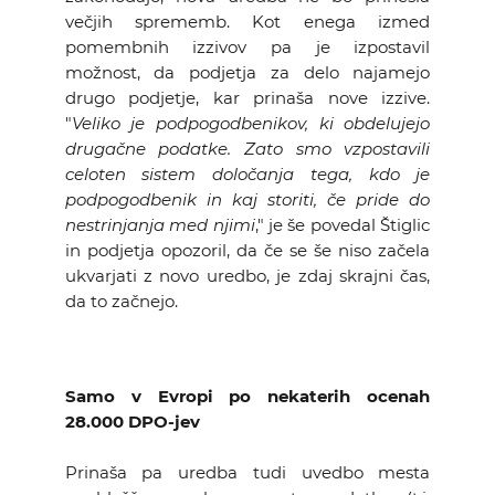
večjih sprememb. Kot enega izmed
pomembnih izzivov pa je izpostavil
možnost, da podjetja za delo najamejo
drugo podjetje, kar prinaša nove izzive.
"
Veliko je podpogodbenikov, ki obdelujejo
drugačne podatke. Zato smo vzpostavili
celoten sistem določanja tega, kdo je
podpogodbenik in kaj storiti, če pride do
nestrinjanja med njimi
," je še povedal Štiglic
in podjetja opozoril, da če se še niso začela
ukvarjati z novo uredbo, je zdaj skrajni čas,
da to začnejo.
Samo v Evropi po nekaterih ocenah
28.000 DPO-jev
Prinaša pa uredba tudi uvedbo mesta