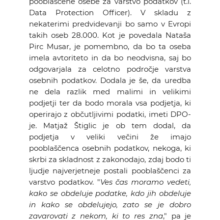
pooblaščene osebe za varstvo podatkov (t.i.
Data Protection Officer). V skladu z
nekaterimi predvidevanji bo samo v Evropi
takih oseb 28.000. Kot je povedala Nataša
Pirc Musar, je pomembno, da bo ta oseba
imela avtoriteto in da bo neodvisna, saj bo
odgovarjala za celotno področje varstva
osebnih podatkov. Dodala je še, da uredba
ne dela razlik med malimi in velikimi
podjetji ter da bodo morala vsa podjetja, ki
operirajo z občutljivimi podatki, imeti DPO-
je. Matjaž Štiglic je ob tem dodal, da
podjetja v veliki večini že imajo
pooblaščenca osebnih podatkov, nekoga, ki
skrbi za skladnost z zakonodajo, zdaj bodo ti
ljudje najverjetneje postali pooblaščenci za
varstvo podatkov. "
Ves čas moramo vedeti,
kako se obdeluje podatke, kdo jih obdeluje
in kako se obdelujejo, zato se je dobro
zavarovati z nekom, ki to res zna
," pa je