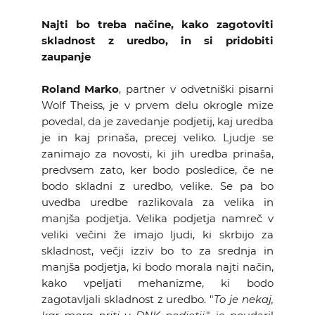
Najti bo treba načine, kako zagotoviti
skladnost z uredbo, in si pridobiti
zaupanje
Roland Marko
, partner v odvetniški pisarni
Wolf Theiss, je v prvem delu okrogle mize
povedal, da je zavedanje podjetij, kaj uredba
je in kaj prinaša, precej veliko. Ljudje se
zanimajo za novosti, ki jih uredba prinaša,
predvsem zato, ker bodo posledice, če ne
bodo skladni z uredbo, velike. Se pa bo
uvedba uredbe razlikovala za velika in
manjša podjetja. Velika podjetja namreč v
veliki večini že imajo ljudi, ki skrbijo za
skladnost, večji izziv bo to za srednja in
manjša podjetja, ki bodo morala najti način,
kako vpeljati mehanizme, ki bodo
zagotavljali skladnost z uredbo. "
To je nekaj,