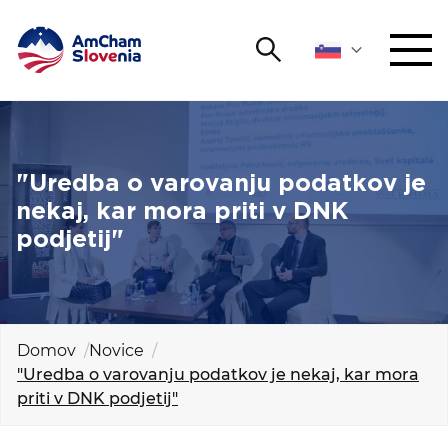
Išči
DOGODKI IN MREŽENJE
Iskalni niz
Išči
ZAGOVORNIŠTVO
"Uredba o varovanju podatkov je
nekaj, kar mora priti v DNK
YOUNG
podjetij"
Open 
AmCham
MEDNARODNO SODELOVANJE
ČLANSTVO
Domov
Novice
"Uredba o varovanju podatkov je nekaj, kar mora
priti v DNK podjetij"
O NAS