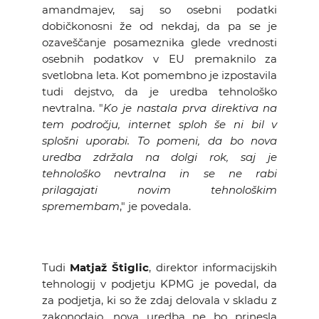
amandmajev, saj so osebni podatki
dobičkonosni že od nekdaj, da pa se je
ozaveščanje posameznika glede vrednosti
osebnih podatkov v EU premaknilo za
svetlobna leta. Kot pomembno je izpostavila
tudi dejstvo, da je uredba tehnološko
nevtralna. "
Ko je nastala prva direktiva na
tem področju, internet sploh še ni bil v
splošni uporabi. To pomeni, da bo nova
uredba zdržala na dolgi rok, saj je
tehnološko nevtralna in se ne rabi
prilagajati novim tehnološkim
spremembam
," je povedala.
Tudi
Matjaž Štiglic
, direktor informacijskih
tehnologij v podjetju KPMG je povedal, da
za podjetja, ki so že zdaj delovala v skladu z
zakonodajo, nova uredba ne bo prinesla