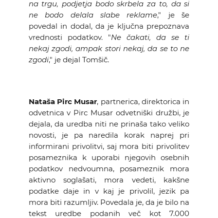
na trgu, podjetja bodo skrbela za to, da si
ne bodo delala slabe reklame
," je še
povedal in dodal, da je ključna prepoznava
vrednosti podatkov. "
Ne čakati, da se ti
nekaj zgodi, ampak stori nekaj, da se to ne
zgodi
," je dejal Tomšič.
Nataša Pirc Musar
, partnerica, direktorica in
odvetnica v Pirc Musar odvetniški družbi, je
dejala, da uredba niti ne prinaša tako veliko
novosti, je pa naredila korak naprej pri
informirani privolitvi, saj mora biti privolitev
posameznika k uporabi njegovih osebnih
podatkov nedvoumna, posameznik mora
aktivno soglašati, mora vedeti, kakšne
podatke daje in v kaj je privolil, jezik pa
mora biti razumljiv. Povedala je, da je bilo na
tekst uredbe podanih več kot 7.000