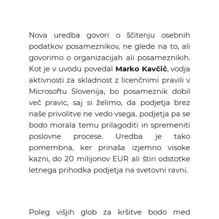
Nova uredba govori o ščitenju osebnih
podatkov posameznikov, ne glede na to, ali
govorimo o organizacijah ali posameznikih.
Kot je v uvodu povedal
Marko Kavčič
, vodja
aktivnosti za skladnost z licenčnimi pravili v
Microsoftu Slovenija, bo posameznik dobil
več pravic, saj si želimo, da podjetja brez
naše privolitve ne vedo vsega, podjetja pa se
bodo morala temu prilagoditi in spremeniti
poslovne procese. Uredba je tako
pomembna, ker prinaša izjemno visoke
kazni, do 20 milijonov EUR ali štiri odstotke
letnega prihodka podjetja na svetovni ravni.
Poleg višjih glob za kršitve bodo med