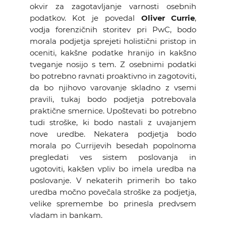
okvir za zagotavljanje varnosti osebnih
podatkov. Kot je povedal
Oliver Currie
,
vodja forenzičnih storitev pri PwC, bodo
morala podjetja sprejeti holistični pristop in
oceniti, kakšne podatke hranijo in kakšno
tveganje nosijo s tem. Z osebnimi podatki
bo potrebno ravnati proaktivno in zagotoviti,
da bo njihovo varovanje skladno z vsemi
pravili, tukaj bodo podjetja potrebovala
praktične smernice. Upoštevati bo potrebno
tudi stroške, ki bodo nastali z uvajanjem
nove uredbe. Nekatera podjetja bodo
morala po Currijevih besedah popolnoma
pregledati ves sistem poslovanja in
ugotoviti, kakšen vpliv bo imela uredba na
poslovanje. V nekaterih primerih bo tako
uredba močno povečala stroške za podjetja,
velike spremembe bo prinesla predvsem
vladam in bankam.