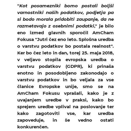
KOLEDAR DOGODKOV
"
Kot posamezniki bomo postali boljši
varnostniki naših podatkov, podjetja pa
si bodo morala pridobiti zaupanje, da ne
NOVICE
razmetavajo z osebnimi podatki
," je bilo
eno izmed glavnih sporočil AmCham
KONTAKT
Fokusa "Jutri čez eno leto. Splošna uredba
o varstvu podatkov bo postala realnost".
Ker bo čez leto in dan, torej 25. maja 2018,
GALERIJA
v veljavo stopila evropska uredba o
varstvu podatkov (GDPR), ki prinaša
enotno in posodobljeno zakonodajo o
Želimo postati član
varstvu podatkov in bo veljala za vse
članice Evropske unije, smo se na
AmCham Fokusu vprašali, kako je z
uvajanjem uredbe v praksi, kako bo
sprejem uredbe vplival na poslovanje ter
kako zagotoviti vse, kar uredba
zapoveduje, in še vedno ostati
konkurenčen.