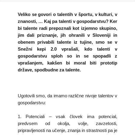
KOLEDAR DOGODKOV
Veliko se govori o talentih v športu, v kulturi, v
znanosti, … Kaj pa talenti v gospodarstvu? Ker
NOVICE
bi talente radi prepoznali kot izjemno skupino,
jim dali priznanje, jih ohranili v Sloveniji in
KONTAKT
obenem privabili talente iz tujine, smo se v
Snežni kepi 2.0 vprašali, kdo talenti v
gospodarstvu sploh so in se spopadli z
GALERIJA
vprašanjem, kakšen bi moral biti prototip
države, spodbudne za talente.
Želimo postati član
Ugotovili smo, da imamo različne nivoje talentov v
gospodarstvu:
1. Potenciali – vsak človek ima potencial,
predvsem od okolja, volje, zavzetosti,
pripravljenosti na učenje, znanja in strastnosti pa je