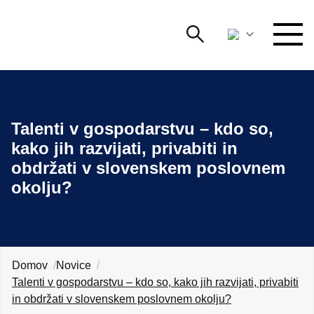
Išči
DOGODKI IN MREŽENJE
Iskalni niz
Išči
Talenti v gospodarstvu – kdo so,
ZAGOVORNIŠTVO
kako jih razvijati, privabiti in
obdržati v slovenskem poslovnem
YOUNG
Open 
AmCham
okolju?
MEDNARODNO SODELOVANJE
ČLANSTVO
Domov
Novice
Talenti v gospodarstvu – kdo so, kako jih razvijati, privabiti
O NAS
in obdržati v slovenskem poslovnem okolju?