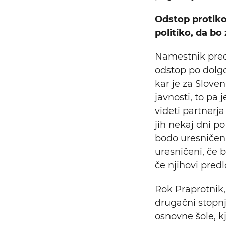
Odstop protikor
politiko, da bo
Namestnik pre
odstop po dolgo
kar je za Slove
javnosti, to pa 
videti partnerja
jih nekaj dni p
bodo uresničeni
uresničeni, če 
če njihovi pred
Rok Praprotnik, 
drugačni stopnji
osnovne šole, kj