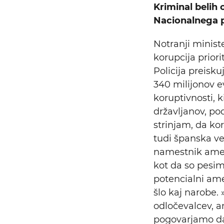
Kriminal belih o
Nacionalnega 
Notranji minist
korupcija prior
Policija preisku
340 milijonov ev
koruptivnosti, k
državljanov, pod
strinjam, da ko
tudi španska ve
namestnik ame
kot da so pesim
potencialni amer
šlo kaj narobe
odločevalcev, a
pogovarjamo dan