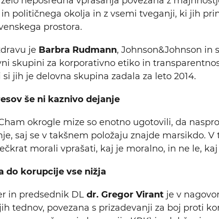
i zelo neposredna vprašanja povezana z majhnostj
 političnega okolja in z vsemi tveganji, ki jih pri
ovenskega prostora.
dravu je
Barbra Rudmann
, Johnson&Johnson in 
 skupini za korporativno etiko in transparentnos
ki si jih je delovna skupina zadala za leto 2014.
resov še ni kaznivo dejanje
ham okrogle mize so enotno ugotovili, da nasprot
nje, saj se v takšnem položaju znajde marsikdo. V 
ečkrat morali vprašati, kaj je moralno, in ne le, kaj
a do korupcije vse nižja
er in predsednik DL
dr. Gregor Virant
je v nagovo
ih tednov, povezana s prizadevanji za boj proti ko