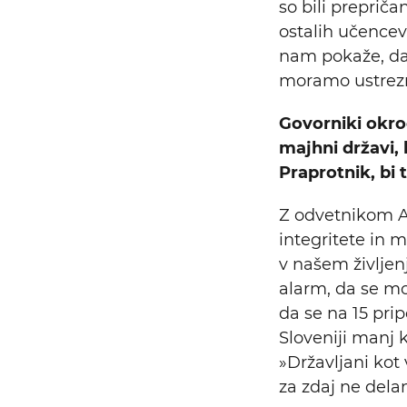
so bili preprič
ostalih učencev.
nam pokaže, da
moramo ustrezn
Govorniki okrog
majhni državi, 
Praprotnik, bi t
Z odvetnikom Al
integritete in 
v našem življenj
alarm, da se mor
da se na 15 pripo
Sloveniji manj k
»Državljani kot 
za zdaj ne delam