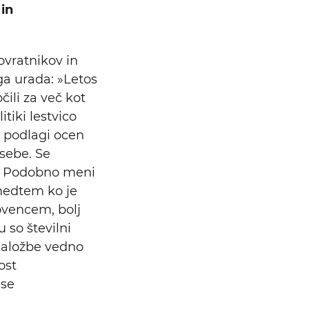
Išči
 in
 ovratnikov in
ga urada: »Letos
čili za več kot
itiki lestvico
na podlagi ocen
 sebe. Se
o.« Podobno meni
medtem ko je
ovencem, bolj
 so številni
 naložbe vedno
ost
 se