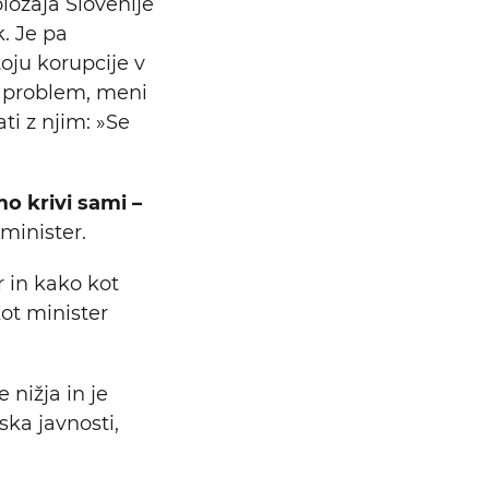
ložaja Slovenije
k. Je pa
toju korupcije v
en problem, meni
ti z njim: »Se
mo krivi sami –
 minister.
 in kako kot
Kot minister
 nižja in je
ska javnosti,