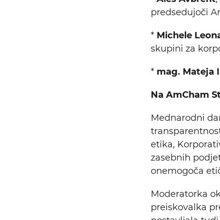
predsedujoči A
*
Michele Leon
skupini za korp
*
mag. Mateja 
Na AmCham Stro
Mednarodni dan 
transparentnost
etika, Korporati
zasebnih podjetj
onemogoča etičn
Moderatorka okr
preiskovalka pre