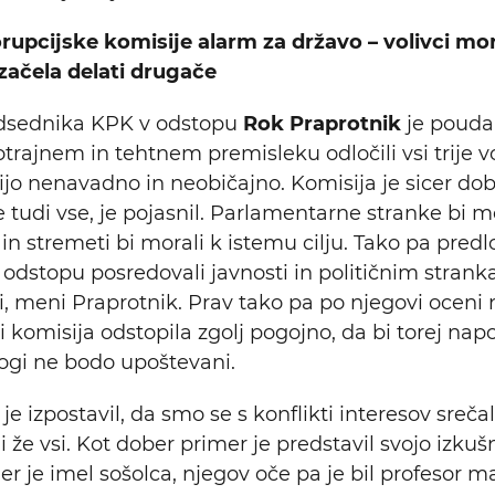
upcijske komisije alarm za državo – volivci mor
 začela delati drugače
dsednika KPK v odstopu
Rok Praprotnik
je poudar
trajnem in tehtnem premisleku odločili vsi trije vo
nijo nenavadno in neobičajno. Komisija je sicer do
je tudi vse, je pojasnil. Parlamentarne stranke bi m
 in stremeti bi morali k istemu cilju. Tako pa predl
o odstopu posredovali javnosti in političnim strank
, meni Praprotnik. Prav tako pa po njegovi oceni ne
bi komisija odstopila zgolj pogojno, da bi torej na
logi ne bodo upoštevani.
je izpostavil, da smo se s konflikti interesov srečal
 že vsi. Kot dober primer je predstavil svojo izkušn
er je imel sošolca, njegov oče pa je bil profesor m