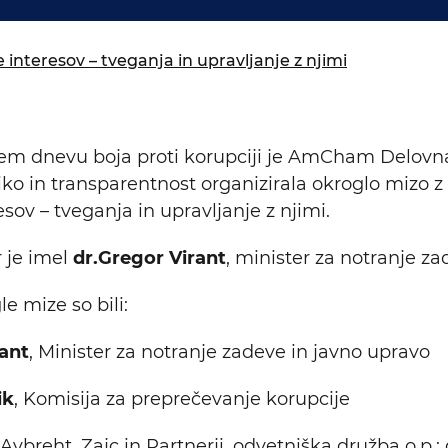
isija za prihodnost
a in izobraževanja
 interesov – tveganja in upravljanje z njimi
 dnevu boja proti korupciji je AmCham Delovna
iko in transparentnost organizirala okroglo mizo 
sov – tveganja in upravljanje z njimi.
 je imel
dr.Gregor Virant
, minister za notranje za
e mize so bili:
rant
, Minister za notranje zadeve in javno upravo
ik
, Komisija za preprečevanje korupcije
 Avbreht, Zajc in Partnerji, odvetniška družba o.p.; d