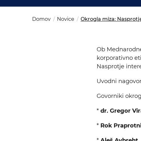
Kom
del
OSAC Ljubljana
Believe in Slovenia
Domov
Novice
Okrogla miza: Nasprotje
A Business Solutions
Ob Mednarodnem
korporativno et
Nasprotje intere
Uvodni nagovor
Govorniki okrogl
*
dr. Gregor Vi
*
Rok Praprotn
*
Aleš Avbreht
,