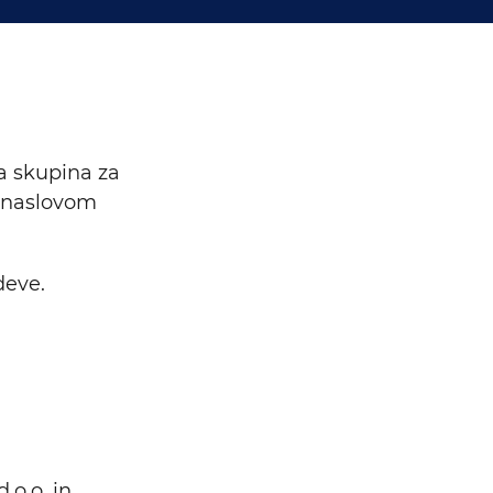
 skupina za
z naslovom
deve.
.o.o. in