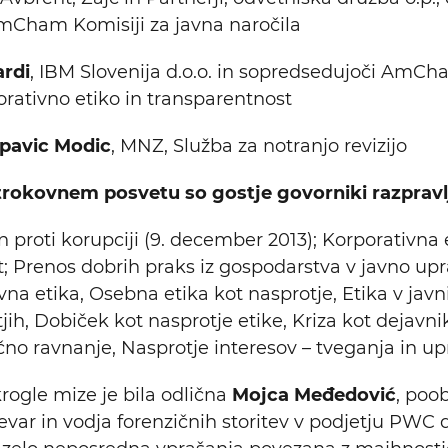
mCham Komisiji za javna naročila
ardi
, IBM Slovenija d.o.o. in sopredsedujoči AmC
orativno etiko in transparentnost
Ipavic Modic
, MNZ, Služba za notranjo revizijo
kovnem posvetu so gostje govorniki razpravlj
proti korupciji (9. december 2013); Korporativna e
; Prenos dobrih praks iz gospodarstva v javno up
vna etika, Osebna etika kot nasprotje, Etika v javni
ih, Dobiček kot nasprotje etike, Kriza kot dejavnik
o ravnanje, Nasprotje interesov – tveganja in upr
ogle mize je bila odlična
Mojca Međedović
, poo
var in vodja forenzičnih storitev v podjetju PWC d.