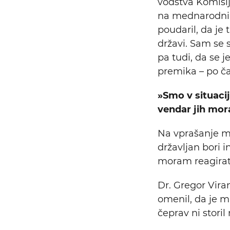
vodstva Komisij
na mednarodnih l
poudaril, da je 
državi. Sam se s
pa tudi, da se 
premika – po ča
»Smo v situacij
vendar jih mor
Na vprašanje m
državljan bori i
moram reagirati
Dr. Gregor Viran
omenil, da je mi
čeprav ni storil
Iskalni niz