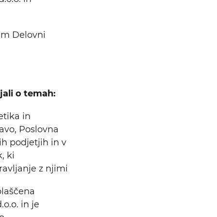
ham Delovni
ali o temah:
tika in
ravo, Poslovna
h podjetjih in v
, ki
avljanje z njimi
blaščena
o.o. in je