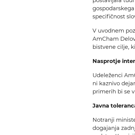
postavljala tud
gospodarskega in
specifičnost sl
V uvodnem poz
AmCham Delovni
bistvene cilje, 
Nasprotje inte
Udeleženci AmC
ni kaznivo deja
primerih bi se v
Javna toleranc
Notranji minist
dogajanja zadnj