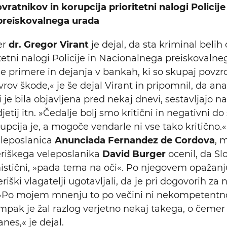
vratnikov in korupcija prioritetni nalogi Policije
preiskovalnega urada
er
dr. Gregor Virant
je dejal, da sta kriminal belih
itetni nalogi Policije in Nacionalnega preiskovalne
je primere in dejanja v bankah, ki so skupaj povzro
rov škode,« je še dejal Virant in pripomnil, da anal
i je bila objavljena pred nekaj dnevi, sestavljajo 
jetij itn. »Čedalje bolj smo kritični in negativni do
rupcija je, a mogoče vendarle ni vse tako kritičn
leposlanica
Anunciada Fernandez de Cordova
, 
riškega veleposlanika
David Burger
ocenil, da Sl
istični, »pada tema na oči«. Po njegovem opažanju
iški vlagatelji ugotavljali, da je pri dogovorih za
. »Po mojem mnenju to po večini ni nekompetentn
mpak je žal razlog verjetno nekaj takega, o čemer
es,« je dejal.