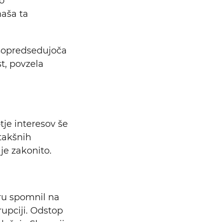
o
naša ta
sopredsedujoča
t, povzela
je interesov še
takšnih
 je zakonito.
ru spomnil na
rupciji. Odstop