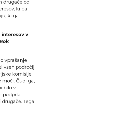
em drugače od
eresov, ki pa
u, ki ga
t interesov v
 Rok
no vprašanje
ti vseh področij
cijske komisije
e moči. Čudi ga,
i bilo v
h podprla.
ti drugače. Tega