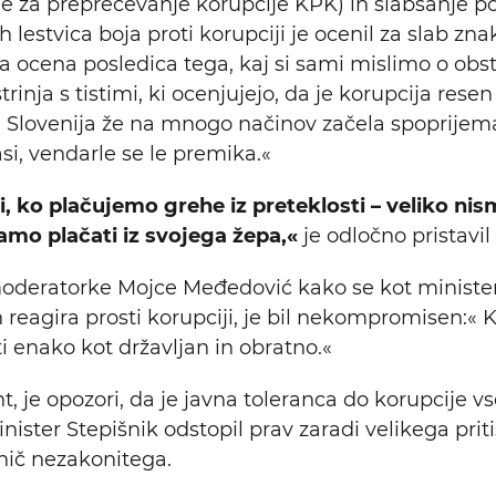
e za preprečevanje korupcije KPK) in slabšanje po
estvica boja proti korupciji je ocenil za slab zna
ta ocena posledica tega, kaj si sami mislimo o obs
trinja s tistimi, ki ocenjujejo, da je korupcija res
je Slovenija že na mnogo načinov začela spoprijema
si, vendarle se le premika.«
i, ko plačujemo grehe iz preteklosti – veliko nis
amo plačati iz svojega žepa,«
je odločno pristavil
oderatorke Mojce Međedović kako se kot minister
n reagira prosti korupciji, je bil nekompromisen:« 
 enako kot državljan in obratno.«
t, je opozori, da je javna toleranca do korupcije vse
nister Stepišnik odstopil prav zaradi velikega priti
 nič nezakonitega.