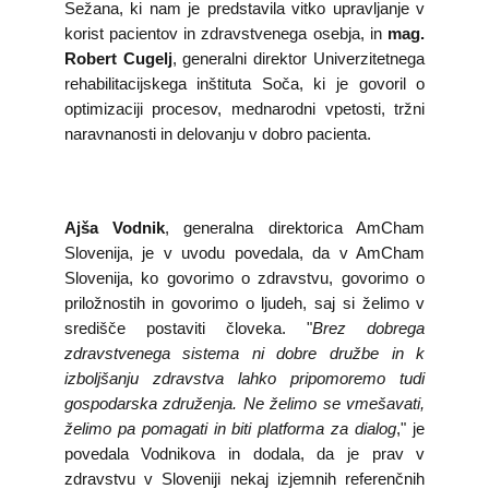
Sežana, ki nam je predstavila vitko upravljanje v
korist pacientov in zdravstvenega osebja, in
mag.
Robert Cugelj
, generalni direktor Univerzitetnega
rehabilitacijskega inštituta Soča, ki je govoril o
optimizaciji procesov, mednarodni vpetosti, tržni
naravnanosti in delovanju v dobro pacienta.
Ajša Vodnik
, generalna direktorica AmCham
Slovenija, je v uvodu povedala, da v AmCham
Slovenija, ko govorimo o zdravstvu, govorimo o
priložnostih in govorimo o ljudeh, saj si želimo v
središče postaviti človeka. "
Brez dobrega
zdravstvenega sistema ni dobre družbe in k
izboljšanju zdravstva lahko pripomoremo tudi
gospodarska združenja. Ne želimo se vmešavati,
želimo pa pomagati in biti platforma za dialog
," je
povedala Vodnikova in dodala, da je prav v
zdravstvu v Sloveniji nekaj izjemnih referenčnih