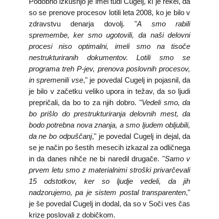
Podobno izkušnjo je imel tudi Cugelj, ki je rekel, da
so se prenove procesov lotili leta 2008, ko je bilo v
zdravstvu denarja dovolj. "
A smo rabili
spremembe, ker smo ugotovili, da naši delovni
procesi niso optimalni, imeli smo na tisoče
nestrukturiranih dokumentov. Lotili smo se
programa treh P-jev, prenova poslovnih procesov,
in spremenili vse
," je povedal Cugelj in pojasnil, da
je bilo v začetku veliko upora in težav, da so ljudi
prepričali, da bo to za njih dobro. "
Vedeli smo, da
bo prišlo do prestrukturiranja delovnih mest, da
bodo potrebna nova znanja, a smo ljudem obljubili,
da ne bo odpuščanj
," je povedal Cugelj in dejal, da
se je način po šestih mesecih izkazal za odličnega
in da danes nihče ne bi naredil drugače. "
Samo v
prvem letu smo z materialnimi stroški privarčevali
15 odstotkov, ker so ljudje vedeli, da jih
nadzorujemo, pa je sistem postal transparenten
,"
je še povedal Cugelj in dodal, da so v Soči ves čas
krize poslovali z dobičkom.