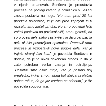
v njunih ustanovah. Šončeva je predstavila
procese, na podlagi katerih je bolnišnico v Sežani
znova postavila na noge. "
Ko sem pred 20 leti
prevzela bolnišnico, ki je bila pred zaprtjem in v
razsulu, smo začeli pri dnu. Ko smo po nekaj letih
začeli poslovati na pozitivni ničli, smo ugotovili, da
so procesi dela slabo zastavljeni in da organizacija
dela ni bila postavljena optimalno. Prenovili smo
procese in vzpostavili nove pogoje dela, kar je
trajalo skoraj štiri leta
," je povedala Šončeva in
dodala, da je to nikoli dokončan proces in da je
zato potrebno veliko znanja in potrpljenja.
"
Postavili smo ostre meje, vse je postalo bolj
pregledno, in ker smo majhna bolnišnica, ni plačan
noben račun, da ga jaz osebno ne odobrim
," je še
povedala sogovornica.