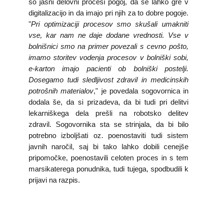
so jasni delovni procesi pogoj, da se lahko gre v
digitalizacijo in da imajo pri njih za to dobre pogoje.
"
Pri optimizaciji procesov smo skušali umakniti
vse, kar nam ne daje dodane vrednosti. Vse v
bolnišnici smo na primer povezali s cevno pošto,
imamo storitev vodenja procesov v bolniški sobi,
e-karton imajo pacienti ob bolniški postelji.
Dosegamo tudi sledljivost zdravil in medicinskih
potrošnih materialov
," je povedala sogovornica in
dodala še, da si prizadeva, da bi tudi pri delitvi
lekarniškega dela prešli na robotsko delitev
zdravil. Sogovornika sta se strinjala, da bi bilo
potrebno izboljšati oz. poenostaviti tudi sistem
javnih naročil, saj bi tako lahko dobili cenejše
pripomočke, poenostavili celoten proces in s tem
marsikaterega ponudnika, tudi tujega, spodbudili k
prijavi na razpis.