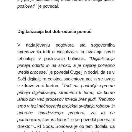
poslovati
," je povedal.
Digitalizacija kot dobrodošla pomoč
V nadaljevanju pogovora sta sogovornika
spregovorila tudi o digitalizaciji in uvajanju novih
tehnologij v poslovanje bolnišnic. "
Digitalizacija
prihaja odprto in na široko, a je najprej potrebno
urediti procese
," je povedal Cugelj in dodal, da se v
Soči digitalizira celotna pacientova pot in se uvaja
e-zdravstveni karton. "
Tudi na področju opreme
prihaja digitalizacija, stremimo k temu, da bomo
lahko čim več procesov izvedli brez ljudi. Trenutno
smo v fazi načrtovanja projekta uvajanja robotov in
uporabe navideznega prostora, za to pa
potrebujemo čas in denar
," je še povedal generalni
direktor URI Soča. Šončeva je ob tem dodala, da