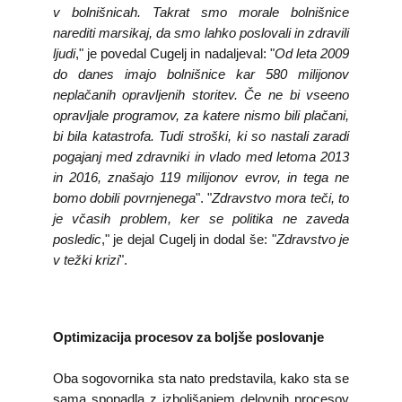
v bolnišnicah. Takrat smo morale bolnišnice
narediti marsikaj, da smo lahko poslovali in zdravili
ljudi
," je povedal Cugelj in nadaljeval: "
Od leta 2009
do danes imajo bolnišnice kar 580 milijonov
neplačanih opravljenih storitev. Če ne bi vseeno
opravljale programov, za katere nismo bili plačani,
bi bila katastrofa. Tudi stroški, ki so nastali zaradi
pogajanj med zdravniki in vlado med letoma 2013
in 2016, znašajo 119 milijonov evrov, in tega ne
bomo dobili povrnjenega
". "
Zdravstvo mora teči, to
je včasih problem, ker se politika ne zaveda
posledic
," je dejal Cugelj in dodal še: "
Zdravstvo je
v težki krizi
".
Optimizacija procesov za boljše poslovanje
Oba sogovornika sta nato predstavila, kako sta se
sama spopadla z izboljšanjem delovnih procesov