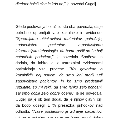
direktor bolnišnice in kdo ne
," je povedal Cugelj.
Glede poslovanja bolnišnic sta oba povedala, da je
potrebno spremljati vse kazalnike in evidence.
"
Spremljamo učinkovitost materialov, potrošnjo,
zadovoljstvo pacientov, vzpostavljamo
informacijsko tehnologijo, da bomo prišli do še bolj
natančnih podatkov
," je povedala Šončeva in
dodala, da lahko le z ustreznimi evidencami
optimizirajo vse procese. "
Ko govorimo o
kazalnikih, naj povem, da smo lani merili tudi
zadovoljstvo pacientov, in ko smo predstavili
rezultate, so mi rekli, da smo lahko zelo ponosni,
saj smo dobili zelo dobre ocene
," je še povedala.
Cugelj pa je ob tem dodal, da je njihov glavni cilj,
da bodo dosegli 1 % presežka prihodkov nad
odhodki. "
Naše poslanstvo je zdravje pacientov,
cilj pa je dobiček, saj sicer ne bomo mogli dobro