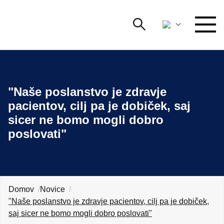
Išči
DOGODKI IN MREŽENJE
Iskalni niz
Išči
"Naše poslanstvo je zdravje
ZAGOVORNIŠTVO
pacientov, cilj pa je dobiček, saj
sicer ne bomo mogli dobro
YOUNG
Open 
AmCham
poslovati"
MEDNARODNO SODELOVANJE
ČLANSTVO
Domov
Novice
"Naše poslanstvo je zdravje pacientov, cilj pa je dobiček,
O NAS
saj sicer ne bomo mogli dobro poslovati"