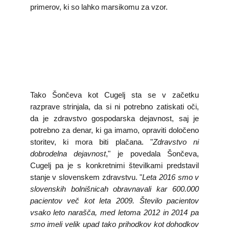
primerov, ki so lahko marsikomu za vzor.
Tako Šončeva kot Cugelj sta se v začetku
razprave strinjala, da si ni potrebno zatiskati oči,
da je zdravstvo gospodarska dejavnost, saj je
potrebno za denar, ki ga imamo, opraviti določeno
storitev, ki mora biti plačana. "
Zdravstvo ni
dobrodelna dejavnost
," je povedala Šončeva,
Cugelj pa je s konkretnimi številkami predstavil
stanje v slovenskem zdravstvu. "
Leta 2016 smo v
slovenskih bolnišnicah obravnavali kar 600.000
pacientov več kot leta 2009. Število pacientov
vsako leto narašča, med letoma 2012 in 2014 pa
smo imeli velik upad tako prihodkov kot dohodkov