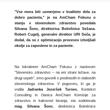
KOLEDAR DOGODKOV
"Vse mora biti usmerjeno v kvaliteto dela za
dobro pacienta," je na AmCham Fokusu o
NOVICE
stanju v slovenskem zdravstvu povedala
Silvana Šonc, direktorica Bolnišnice Sežana.
KONTAKT
Robert Cugelj, generalni direktor URI Soča, je
dodal, da so z optimizacijo procesov izboljšali
okolje za zaposlene in za paciente.
GALERIJA
Želimo postati član
Na tokratnem AmCham Fokusu z naslovom
"Slovensko zdravstvo – na eni strani težave, na
drugi uspeh", smo govorili o prednostih in slabostih
slovenskega zdravstva. V pogovoru, ki ga je
vodila
Jadranka Jezeršek Turnes
, Kontekst
Consulting in članica AmCham Komisije za
zdravstvo in kakovost bivanja, sta sodelovala
mag. Silvana Šonc
, direktorica Bolnišnice