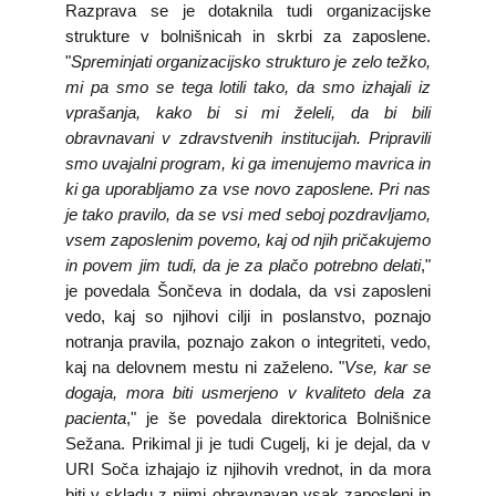
Razprava se je dotaknila tudi organizacijske
strukture v bolnišnicah in skrbi za zaposlene.
"
Spreminjati organizacijsko strukturo je zelo težko,
mi pa smo se tega lotili tako, da smo izhajali iz
vprašanja, kako bi si mi želeli, da bi bili
obravnavani v zdravstvenih institucijah. Pripravili
smo uvajalni program, ki ga imenujemo mavrica in
ki ga uporabljamo za vse novo zaposlene. Pri nas
je tako pravilo, da se vsi med seboj pozdravljamo,
vsem zaposlenim povemo, kaj od njih pričakujemo
in povem jim tudi, da je za plačo potrebno delati
,"
je povedala Šončeva in dodala, da vsi zaposleni
vedo, kaj so njihovi cilji in poslanstvo, poznajo
notranja pravila, poznajo zakon o integriteti, vedo,
kaj na delovnem mestu ni zaželeno. "
Vse, kar se
dogaja, mora biti usmerjeno v kvaliteto dela za
pacienta
," je še povedala direktorica Bolnišnice
Sežana. Prikimal ji je tudi Cugelj, ki je dejal, da v
URI Soča izhajajo iz njihovih vrednot, in da mora
biti v skladu z njimi obravnavan vsak zaposleni in