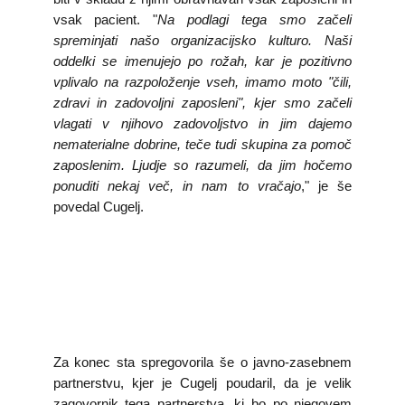
vsak pacient. "
Na podlagi tega smo začeli
spreminjati našo organizacijsko kulturo. Naši
oddelki se imenujejo po rožah, kar je pozitivno
vplivalo na razpoloženje vseh, imamo moto "čili,
zdravi in zadovoljni zaposleni", kjer smo začeli
vlagati v njihovo zadovoljstvo in jim dajemo
nematerialne dobrine, teče tudi skupina za pomoč
zaposlenim. Ljudje so razumeli, da jim hočemo
ponuditi nekaj več, in nam to vračajo
," je še
povedal Cugelj.
Za konec sta spregovorila še o javno-zasebnem
partnerstvu, kjer je Cugelj poudaril, da je velik
zagovornik tega partnerstva, ki bo po njegovem