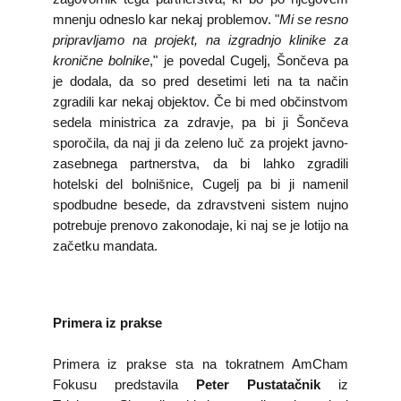
mnenju odneslo kar nekaj problemov. "
Mi se resno
pripravljamo na projekt, na izgradnjo klinike za
kronične bolnike
," je povedal Cugelj, Šončeva pa
je dodala, da so pred desetimi leti na ta način
zgradili kar nekaj objektov. Če bi med občinstvom
sedela ministrica za zdravje, pa bi ji Šončeva
sporočila, da naj ji da zeleno luč za projekt javno-
zasebnega partnerstva, da bi lahko zgradili
hotelski del bolnišnice, Cugelj pa bi ji namenil
spodbudne besede, da zdravstveni sistem nujno
potrebuje prenovo zakonodaje, ki naj se je lotijo na
začetku mandata.
Primera iz prakse
Primera iz prakse sta na tokratnem AmCham
Fokusu predstavila
Peter Pustatačnik
iz