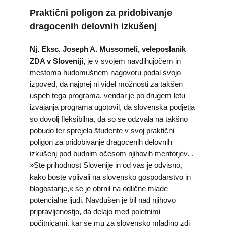
Praktični poligon za pridobivanje
dragocenih delovnih izkušenj
Nj. Eksc. Joseph A. Mussomeli, veleposlanik
ZDA v Sloveniji,
je v svojem navdihujočem in
mestoma hudomušnem nagovoru podal svojo
izpoved, da najprej ni videl možnosti za takšen
uspeh tega programa, vendar je po drugem letu
izvajanja programa ugotovil, da slovenska podjetja
so dovolj fleksibilna, da so se odzvala na takšno
pobudo ter sprejela študente v svoj praktični
poligon za pridobivanje dragocenih delovnih
izkušenj pod budnim očesom njihovih mentorjev. .
»Ste prihodnost Slovenije in od vas je odvisno,
kako boste vplivali na slovensko gospodarstvo in
blagostanje,« se je obrnil na odlične mlade
potencialne ljudi. Navdušen je bil nad njihovo
pripravljenostjo, da delajo med poletnimi
počitnicami, kar se mu za slovensko mladino zdi