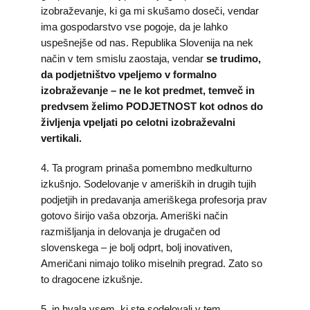
izobraževanje, ki ga mi skušamo doseči, vendar
ima gospodarstvo vse pogoje, da je lahko
uspešnejše od nas. Republika Slovenija na nek
način v tem smislu zaostaja, vendar
se trudimo,
da podjetništvo vpeljemo v formalno
izobraževanje – ne le kot predmet, temveč in
predvsem želimo PODJETNOST kot odnos do
življenja vpeljati po celotni izobraževalni
vertikali.
4. Ta program prinaša pomembno medkulturno
izkušnjo. Sodelovanje v ameriških in drugih tujih
podjetjih in predavanja ameriškega profesorja prav
gotovo širijo vaša obzorja. Ameriški način
razmišljanja in delovanja je drugačen od
slovenskega – je bolj odprt, bolj inovativen,
Američani nimajo toliko miselnih pregrad. Zato so
to dragocene izkušnje.
5. in hvala vsem, ki ste sodelovali v tem