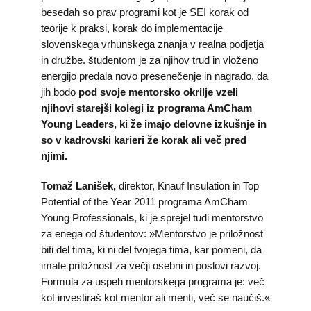
besedah so prav programi kot je SEI korak od
teorije k praksi, korak do implementacije
slovenskega vrhunskega znanja v realna podjetja
in družbe. študentom je za njihov trud in vloženo
energijo predala novo presenečenje in nagrado, da
jih bodo
pod svoje mentorsko okrilje vzeli
njihovi starejši kolegi iz programa AmCham
Young Leaders, ki že imajo delovne izkušnje in
so v kadrovski karieri že korak ali več pred
njimi.
Tomaž Lanišek,
direktor, Knauf Insulation in Top
Potential of the Year 2011 programa AmCham
Young Professional
s
, ki je sprejel tudi mentorstvo
za enega od študentov: »Mentorstvo je priložnost
biti del tima, ki ni del tvojega tima, kar pomeni, da
imate priložnost za večji osebni in poslovi razvoj.
Formula za uspeh mentorskega programa je: več
kot investiraš kot mentor ali menti, več se naučiš.«