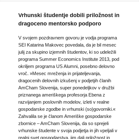
KOLEDAR DOGODKOV
Vrhunski študentje dobili priložnost in
NOVICE
dragoceno mentorsko podporo
V svojem pozdravnem govoru je vodja programa
KONTAKT
SEI Katarina Makovec povedala, da je bil mesec
julij za skupino izjemnih študentov, ki so udeležili
GALERIJA
programa Summer Economics Institute 2013, pod
okriljem programa US Alumni, posebno delovno
vroč. »Mesec mreženja in prijateljevanja,
dragocenih delovnih izkušenj v podjetjih članih
Želimo postati član
AmCham Slovenija, super ponedeljkov v družbi
priznanega ameriškega profesorja Ebena z
razvijanjem poslovnih modelov, izleti v realne
gospodarske zgodbe in vrhunski (so)govorniki.«
Zahvalila se je članom Ameriške gospodarske
zbornice – AmCham Slovenija, da so sprejeli
vrhunske študente v svoja podjetja in jih vpeljali v
realni svet gospodarstva, jim dali priložnost in