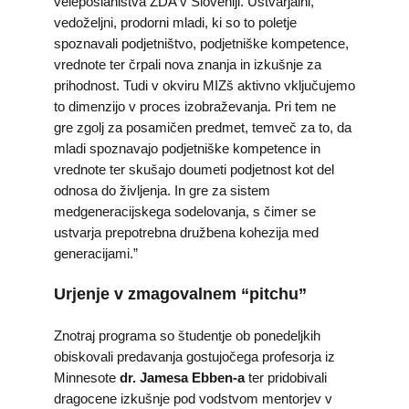
veleposlaništva ZDA v Sloveniji. Ustvarjalni,
vedoželjni, prodorni mladi, ki so to poletje
spoznavali podjetništvo, podjetniške kompetence,
vrednote ter črpali nova znanja in izkušnje za
prihodnost. Tudi v okviru MIZš aktivno vključujemo
to dimenzijo v proces izobraževanja. Pri tem ne
gre zgolj za posamičen predmet, temveč za to, da
mladi spoznavajo podjetniške kompetence in
vrednote ter skušajo doumeti podjetnost kot del
odnosa do življenja. In gre za sistem
medgeneracijskega sodelovanja, s čimer se
ustvarja prepotrebna družbena kohezija med
generacijami.”
Urjenje v zmagovalnem “pitchu”
Znotraj programa so študentje ob ponedeljkih
obiskovali predavanja gostujočega profesorja iz
Minnesote
dr. Jamesa Ebben-a
ter pridobivali
dragocene izkušnje pod vodstvom mentorjev v