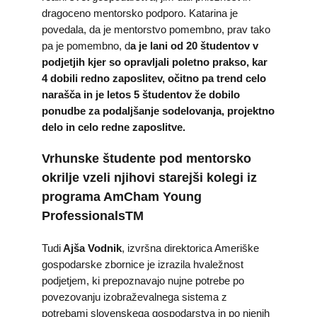
dragoceno mentorsko podporo. Katarina je
povedala, da je mentorstvo pomembno, prav tako
pa je pomembno, d
a je lani od 20 študentov v
podjetjih kjer so opravljali poletno prakso, kar
4 dobili redno zaposlitev, očitno pa trend celo
narašča in je letos 5 študentov že dobilo
ponudbe za podaljšanje sodelovanja, projektno
delo in celo redne zaposlitve.
Vrhunske študente pod mentorsko
okrilje vzeli njihovi starejši kolegi iz
programa AmCham Young
ProfessionalsTM
Tudi
Ajša Vodnik
, izvršna direktorica Ameriške
gospodarske zbornice je izrazila hvaležnost
podjetjem, ki prepoznavajo nujne potrebe po
povezovanju izobraževalnega sistema z
potrebami slovenskega gospodarstva in po njenih