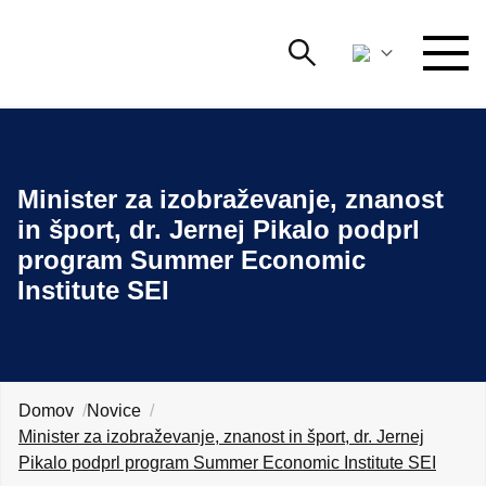
Išči
DOGODKI IN MREŽENJE
Iskalni niz
Išči
Minister za izobraževanje, znanost
ZAGOVORNIŠTVO
in šport, dr. Jernej Pikalo podprl
program Summer Economic
YOUNG
Open 
AmCham
Institute SEI
MEDNARODNO SODELOVANJE
ČLANSTVO
Domov
Novice
Minister za izobraževanje, znanost in šport, dr. Jernej
O NAS
Pikalo podprl program Summer Economic Institute SEI