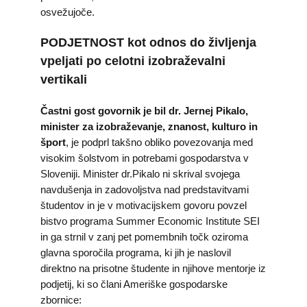
osvežujoče.
PODJETNOST kot odnos do življenja
vpeljati po celotni izobraževalni
vertikali
Častni gost govornik je bil dr. Jernej Pikalo,
minister za izobraževanje, znanost, kulturo in
šport
, je podprl takšno obliko povezovanja med
visokim šolstvom in potrebami gospodarstva v
Sloveniji. Minister dr.Pikalo ni skrival svojega
navdušenja in zadovoljstva nad predstavitvami
študentov in je v motivacijskem govoru povzel
bistvo programa Summer Economic Institute SEI
in ga strnil v zanj pet pomembnih točk oziroma
glavna sporočila programa, ki jih je naslovil
direktno na prisotne študente in njihove mentorje iz
podjetij, ki so člani Ameriške gospodarske
zbornice: