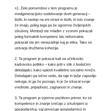
»1. Zelo pomembno v tem programu je
medgeneracijsko sodelovanje dveh generacij –
tistih, ki rastejo na eni strani in tistih, ki isto znanje
že imajo, poleg tega pa še ogromno življenjskih
izkušenj. Mentorji ste mladim z vzorom pokazali
poleg formalnih kompetenc tdu neformalne,
pokazali ste jim nenazadnje kaj je etika. Tako se
ustvarja družbena kohezija.
2. Ta program je pokazal tudi na učinkovito
kadrovsko politiko – kako priti v stik z bodočimi
delodajalci, kako splesti kvalitetno socialno mrežo.
Delodajalci pa točno vedo, da raje in lažje zaposlijo
nekoga, ki ga že poznajo, ki je že izkazal svoje
vrednote, pripadnost, zagnanost in znanje.
3. Ta program je izjemno pozitiven primer, ko se
kompetence in znanje srečajo z izkušnjami iz
gospodarstva, saj povezuje gospodarstvo in