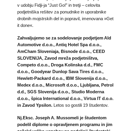
v udobju Fidji-ja “Just Go!” in tretji – celovita
podjetniška rešitev za ponudnike in uporabnike
drobnih mojstrskih del in popravil, imenovana »Get
it done«.
Zahvaljujemo se za sodelovanje podjetjem Ald
Automotive d.o.o., Antiq Hotel Spa d.o.o.,
AmCham Sloveniaja, Bisnode d.o.o., CEED
SLOVENIJA, Zavod mreža podjetništva,
Competo d.o.o., Droga Kolinska d.d., FMC
d.o.o., Goodyear Dunlop Sava Tires d.o.o.,
Hewlett-Packard d.o.o., IBM Slovenija d.o.o.,
Medex d.o.o., Microsoft d.o.o., Ljubljana, Petrol
d.d., SGS Slovenija d.o.o., Studio Moderna
d.o.o., špica International d.o.o., Virtua IT d.o.o.
in Zavod Ypsilon.
Letos so gostili 19 študentov.
Nj.Eksc. Joseph A. Mussomeli je študentom
podelil diplome o opravljenem programu in jim