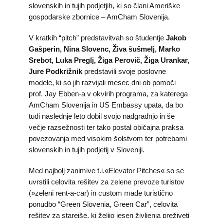
slovenskih in tujih podjetjih, ki so člani Ameriške
gospodarske zbornice – AmCham Slovenija.
V kratkih “pitch” predstavitvah so študentje
Jakob
Gašperin, Nina Slovenc, Živa šušmelj, Marko
Srebot, Luka Preglj, Žiga Perovič, Žiga Urankar,
Jure Podkrižnik
predstavili svoje poslovne
modele, ki so jih razvijali mesec dni ob pomoči
prof. Jay Ebben-a v okvirih programa, za katerega
AmCham Slovenija in US Embassy upata, da bo
tudi naslednje leto dobil svojo nadgradnjo in še
večje razsežnosti ter tako postal običajna praksa
povezovanja med visokim šolstvom ter potrebami
slovenskih in tujih podjetij v Sloveniji.
Med najbolj zanimive t.i.«Elevator Pitches« so se
uvrstili celovita rešitev za zelene prevoze turistov
(»zeleni rent-a-car) in custom made turistično
ponudbo “Green Slovenia, Green Car”, celovita
rešitev za starejše, ki želijo jesen življenja preživeti