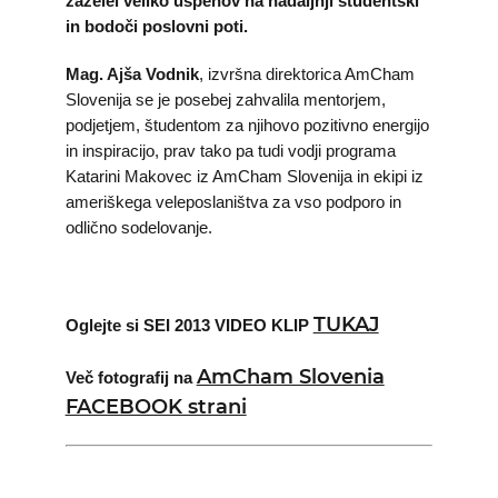
zaželel veliko uspehov na nadaljnji študentski
in bodoči poslovni poti.
Mag. Ajša Vodnik
, izvršna direktorica AmCham
Slovenija se je posebej zahvalila mentorjem,
podjetjem, študentom za njihovo pozitivno energijo
in inspiracijo, prav tako pa tudi vodji programa
Katarini Makovec iz AmCham Slovenija in ekipi iz
ameriškega veleposlaništva za vso podporo in
odlično sodelovanje.
TUKAJ
Oglejte si
SEI 2013
VIDEO KLIP
AmCham Slovenia
Več fotografij na
FACEBOOK strani