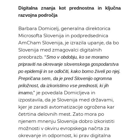
Digitalna znanja kot prednostna in ključna
razvojna področja
Barbara Domicelj, generalna direktorica
Microsofta Slovenija in podpredsednica
AmCham Slovenija, je izrazila upanje, da bo
Slovenija med zmagovalci digitalnih
preobrazb. “
Smo v obdobju, ko se moramo
pripraviti na okrevanje slovenskega gospodarstva
po epidemiji in se odločiti, kako bomo živeli po njej.
Prepričana sem, da je pred Slovenijo ogromna
priložnost, da izkoristimo vse prednosti, ki jih
,” je povedala Domicljeva in
imamo
izpostavila, da je Slovenija med državami,
kjer je zaradi avtomatizacije ogrožena kar
četrtina delovnih mest. Zato mora po
njenem mnenju Slovenija dobro izkoristiti
možnosti v okviru evropskega načrta za
okrevanje in odpornost, ki prav digitalna