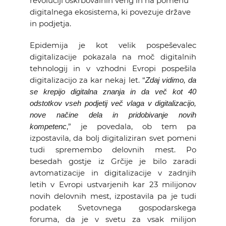
revoluciji oskrbovalnih verig in na pomenu
digitalnega ekosistema, ki povezuje države
in podjetja.
Epidemija je kot velik pospeševalec
digitalizacije pokazala na moč digitalnih
tehnologij in v vzhodni Evropi pospešila
digitalizacijo za kar nekaj let. “
Zdaj vidimo, da
se krepijo digitalna znanja in da več kot 40
odstotkov vseh podjetij več vlaga v digitalizacijo,
nove načine dela in pridobivanje novih
,” je povedala, ob tem pa
kompetenc
izpostavila, da bolj digitaliziran svet pomeni
tudi spremembo delovnih mest. Po
besedah gostje iz Grčije je bilo zaradi
avtomatizacije in digitalizacije v zadnjih
letih v Evropi ustvarjenih kar 23 milijonov
novih delovnih mest, izpostavila pa je tudi
podatek Svetovnega gospodarskega
foruma, da je v svetu za vsak milijon