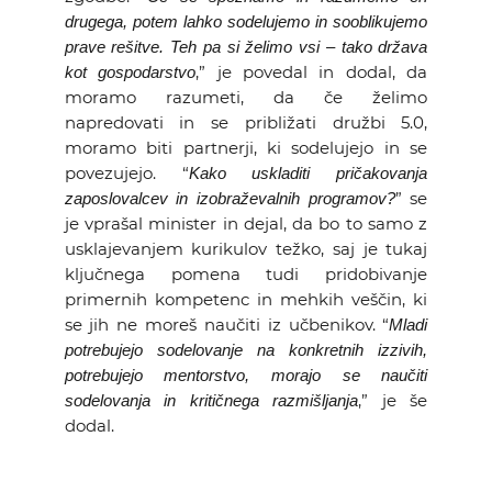
drugega, potem lahko sodelujemo in sooblikujemo
prave rešitve. Teh pa si želimo vsi – tako država
,” je povedal in dodal, da
kot gospodarstvo
moramo razumeti, da če želimo
napredovati in se približati družbi 5.0,
moramo biti partnerji, ki sodelujejo in se
povezujejo. “
Kako uskladiti pričakovanja
” se
zaposlovalcev in izobraževalnih programov?
je vprašal minister in dejal, da bo to samo z
usklajevanjem kurikulov težko, saj je tukaj
ključnega pomena tudi pridobivanje
primernih kompetenc in mehkih veščin, ki
se jih ne moreš naučiti iz učbenikov. “
Mladi
potrebujejo sodelovanje na konkretnih izzivih,
potrebujejo mentorstvo, morajo se naučiti
,” je še
sodelovanja in kritičnega razmišljanja
dodal.