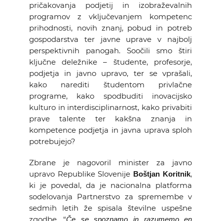
pričakovanja podjetij in izobraževalnih
programov z vključevanjem kompetenc
prihodnosti, novih znanj, pobud in potreb
gospodarstva ter javne uprave v najbolj
perspektivnih panogah. Soočili smo štiri
ključne deležnike – študente, profesorje,
podjetja in javno upravo, ter se vprašali,
kako narediti študentom privlačne
programe, kako spodbuditi inovacijsko
kulturo in interdisciplinarnost, kako privabiti
prave talente ter kakšna znanja in
kompetence podjetja in javna uprava sploh
potrebujejo?
Zbrane je nagovoril minister za javno
upravo Republike Slovenije
,
Boštjan Koritnik
ki je povedal, da je nacionalna platforma
sodelovanja Partnerstvo za spremembe v
sedmih letih že spisala številne uspešne
zgodbe. “
Če se spoznamo in razumemo en