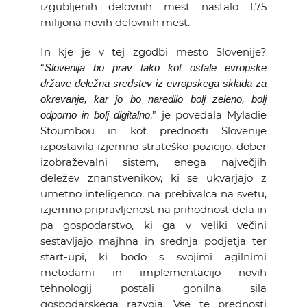
izgubljenih delovnih mest nastalo 1,75
milijona novih delovnih mest.
In kje je v tej zgodbi mesto Slovenije?
“
Slovenija bo prav tako kot ostale evropske
države deležna sredstev iz evropskega sklada za
okrevanje, kar jo bo naredilo bolj zeleno, bolj
,” je povedala Myladie
odporno in bolj digitalno
Stoumbou in kot prednosti Slovenije
izpostavila izjemno strateško pozicijo, dober
izobraževalni sistem, enega največjih
deležev znanstvenikov, ki se ukvarjajo z
umetno inteligenco, na prebivalca na svetu,
izjemno pripravljenost na prihodnost dela in
pa gospodarstvo, ki ga v veliki večini
sestavljajo majhna in srednja podjetja ter
start-upi, ki bodo s svojimi agilnimi
metodami in implementacijo novih
tehnologij postali gonilna sila
gospodarskega razvoja. Vse te prednosti