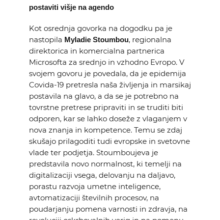
postaviti višje na agendo
Kot osrednja govorka na dogodku pa je
nastopila
, regionalna
Myladie Stoumbou
direktorica in komercialna partnerica
Microsofta za srednjo in vzhodno Evropo. V
svojem govoru je povedala, da je epidemija
Covida-19 pretresla naša življenja in marsikaj
postavila na glavo, a da se je potrebno na
tovrstne pretrese pripraviti in se truditi biti
odporen, kar se lahko doseže z vlaganjem v
nova znanja in kompetence. Temu se zdaj
skušajo prilagoditi tudi evropske in svetovne
vlade ter podjetja. Stoumboujeva je
predstavila novo normalnost, ki temelji na
digitalizaciji vsega, delovanju na daljavo,
porastu razvoja umetne inteligence,
avtomatizaciji številnih procesov, na
poudarjanju pomena varnosti in zdravja, na