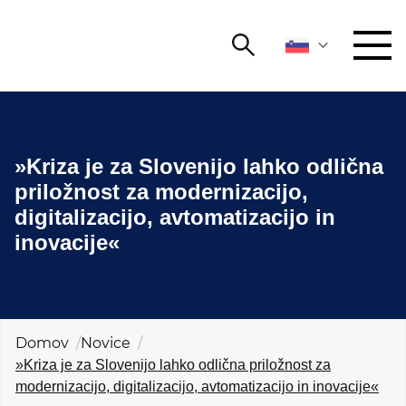
Išči
DOGODKI IN MREŽENJE
Iskalni niz
Išči
»Kriza je za Slovenijo lahko odlična
ZAGOVORNIŠTVO
priložnost za modernizacijo,
digitalizacijo, avtomatizacijo in
YOUNG
Open 
AmCham
inovacije«
MEDNARODNO SODELOVANJE
ČLANSTVO
Domov
Novice
»Kriza je za Slovenijo lahko odlična priložnost za
O NAS
modernizacijo, digitalizacijo, avtomatizacijo in inovacije«