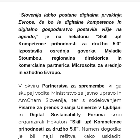
KOLEDAR DOGODKOV
“
Slovenija lahko postane digitalna prvakinja
Evrope, če bo le digitalne kompetence in
NOVICE
digitalno gospodarstvo postavila višje na
agendo
,” je na hekatonu “Skill up!
KONTAKT
Kompetence prihodnosti za družbo 5.0”
izpostavila osrednja govorka, Myladie
Stoumbou, regionalna direktorica in
GALERIJA
komercialna partnerica Microsofta za srednjo
in vzhodno Evropo.
Želimo postati član
V okviru
, ki ga
Partnerstva za spremembe
skupaj vodita Ministrstvo za javno upravo in
AmCham Slovenija, ter s sodelovanjem
Pisarne za prenos znanja Univerze v Ljubljani
in
smo
Digital Sustainability Foruma
organizirali Hekaton
“Skill up! Kompetence
. Namen dogodka
prihodnosti za družbo 5.0”
je bil najti rešitve, kako uskladiti