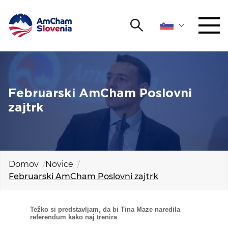
Išči
DOGODKI IN MREŽENJE
Iskalni niz
Išči
ZAGOVORNIŠTVO
Februarski AmCham Poslovni
zajtrk
YOUNG
Open 
AmCham
MEDNARODNO SODELOVANJE
Domov
Novice
Februarski AmCham Poslovni zajtrk
ČLANSTVO
O NAS
Težko si predstavljam, da bi Tina Maze naredila
referendum kako naj trenira