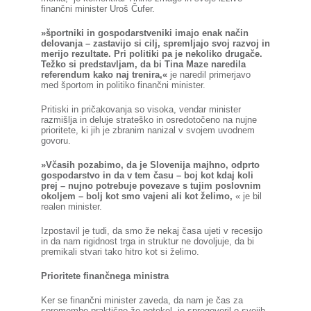
finančni minister Uroš Čufer.
»športniki in gospodarstveniki imajo enak način
delovanja – zastavijo si cilj, spremljajo svoj razvoj in
merijo rezultate. Pri politiki pa je nekoliko drugače.
Težko si predstavljam, da bi Tina Maze naredila
referendum kako naj trenira,«
je naredil primerjavo
med športom in politiko finančni minister.
Pritiski in pričakovanja so visoka, vendar minister
razmišlja in deluje strateško in osredotočeno na nujne
prioritete, ki jih je zbranim nanizal v svojem uvodnem
govoru.
»Včasih pozabimo, da je Slovenija majhno, odprto
gospodarstvo in da v tem času – boj kot kdaj koli
prej – nujno potrebuje povezave s tujim poslovnim
okoljem – bolj kot smo vajeni ali kot želimo,
« je bil
realen minister.
Izpostavil je tudi, da smo že nekaj časa ujeti v recesijo
in da nam rigidnost trga in struktur ne dovoljuje, da bi
premikali stvari tako hitro kot si želimo.
Prioritete finančnega ministra
Ker se finančni minister zaveda, da nam je čas za
spremembe praktično že potekel, je spregovoril o svojih