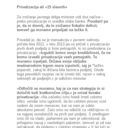
Privatizacija ali »15 slavnih«
Za znižanje javnega dolga minister vidi dva načina –
preko privatizacije in uvedbe slabe banke.
Poudaril pa
je, da ni dovolj, da le znižamo fiskalni deficit,
temveč ga moramo pripeljati na točko 0.
Povedal je, da se je transakcija v javnem sektorju
pričela leta 2012, v letu 2013 pa so pričeli s privatizacijo
prvih dveh podjetij iz liste petnajstih, ki so predvidena za
privatizacijo. »
Izgubili bomo svojo kredibilnost, če ne
bomo izvedli privatizacije vseh petnajstih. To
moramo izpeljati. Država svoje obljube
mednarodnim trgom mora izpolniti, saj je “
težko
pojasniti, zakaj bi država bila lastnica podjetij. Glede
tega prevelikih razprav ne bi smelo biti, razen v nekaj
sektorjih ali podjetjih,« je odločen minister.
»Odločiti se moramo, kaj je za nas strategija in si
določiti tudi kratkoročne cilje,« je orisal korake
privatizacije:
»Na začetku smo hoteli imeti celotno
sliko, vendar smo ugotovili, da bo celoten proces vzel
sedem do osem mesecev, kar se nam je zdelo
absolutno preveč. Zato smo se odločili za »bližnjico« in
se najprej osredotočili na prvih pet podjetij. S predlogom
smo šli na vlado, parlament pa nam je odsvetoval, da
prihajamo nazaj z naslednjim paketom, temveč je od nas
pričakoval, da pridemo s celotno strategijo.« V tej luči je