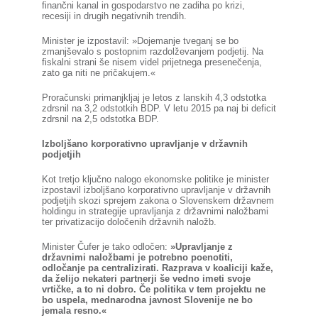
finančni kanal in gospodarstvo ne zadiha po krizi,
recesiji in drugih negativnih trendih.
Minister je izpostavil: »Dojemanje tveganj se bo
zmanjševalo s postopnim razdolževanjem podjetij. Na
fiskalni strani še nisem videl prijetnega presenečenja,
zato ga niti ne pričakujem.«
Proračunski primanjkljaj je letos z lanskih 4,3 odstotka
zdrsnil na 3,2 odstotkih BDP. V letu 2015 pa naj bi deficit
zdrsnil na 2,5 odstotka BDP.
Izboljšano korporativno upravljanje v državnih
podjetjih
Kot tretjo ključno nalogo ekonomske politike je minister
izpostavil izboljšano korporativno upravljanje v državnih
podjetjih skozi sprejem zakona o Slovenskem državnem
holdingu in strategije upravljanja z državnimi naložbami
ter privatizacijo določenih državnih naložb.
Minister Čufer je tako odločen:
»Upravljanje z
državnimi naložbami je potrebno poenotiti,
odločanje pa centralizirati. Razprava v koaliciji kaže,
da želijo nekateri partnerji še vedno imeti svoje
vrtičke, a to ni dobro. Če politika v tem projektu ne
bo uspela, mednarodna javnost Slovenije ne bo
jemala resno.«