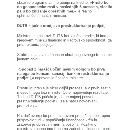
skozi re-programe ali moratorije na kredite. »
Prišlo bo
do gospodarske rasti v naslednjih 6 mesecih, sledilo
pa ji bo znižanje obrestnih mer,«
je realno
optimističen finančni minister.
DUTB ključno orodje za prestrukturiranje podjetij
Minister je izpostavil DUTB kot ključno orodje, ki ima po
njegovem mnenju finančno in kadrovsko sposobnost, da
prestrukturira podjetja.
Stabilizacija javnih financ in obrat negativnega trenda pri
javnem dolgu
»Spopad z naraščajočim javnim dolgom bo prva
naloga po končani sanaciji bank in restrukturiranju
podjetij,«
napoveduje finančni minister.
Prestrukturiranje je sicer daljši prosces, a v prvih šestih
mesecih tega leta minister Čufer napoveduje rezultate.
Tudi od DUTB pričakuje, da se najprej posveti
prestrukturiranju podjetju, šele nato unovčevanju
premoženja.
Razdolževanje bo po ministrovem prepričanju postopno
prispevalo tudi k popuščanju finančnega krča in
zniževanju obrestnih mer na posojila. Pozitivno
ministrovo oceno ima trenutna zadostna likvidnost bank,