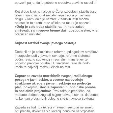
opozoril pa je, da je potrebno sredstva pravilno razdeliti.
Kot drugo ključno nalogo je Čufer izpostavil stabilizacijo
javnih financ in obrat negativnega trenda pri javnem
dolgu. »Javni dolg je namreč v zadnjih letih močno
narasel in to skoraj brez učinka na rast,« je opozoril.
»Dolg je zato treba stabilizirati in nato začeti
zniževati, saj njegovo breme duši gospodarstvo, »
je
prepričan minister.
Nujnost razdolževanja javnega sektorja
Dotaknil se je pokojninske reforme, prilagoditev stroškov
in zaposlenosti v javnem sektorju, reformo sistema
občin, revizijo subvencij in socialnih transferjev ter
popolno prenovo porabe EU sredstev, tako da bodo
imela ta največji možni učinek na rast.
Čeprav se zaveda morebitnih tveganj radikalnega
posega v javni sektor, a vseeno napoveduje
strukturne ukrepe v javnem sektorju na področju
plač, pokojnin, števila zaposlenih, občinske porabe
in socialnih prejemkov.
Prav tako je prepričan, da
moramo dodobra zagnati najprej privatni sektor, da bomo
lahko nanj preusmerili delovno silo iz javnega sektorja.
Zaveda se tudi, da ukrepi v javnem sektorju ne smejo
biti prehitri, dokler se v Sloveniji ponovno ne vzpostavi