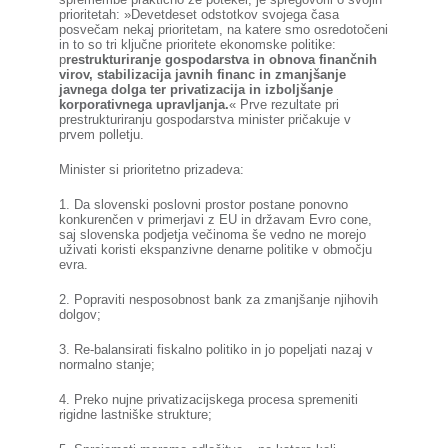
prioritetah: »Devetdeset odstotkov svojega časa
posvečam nekaj prioritetam, na katere smo osredotočeni
in to so tri ključne prioritete ekonomske politike:
p
restrukturiranje gospodarstva in obnova finančnih
virov, stabilizacija javnih financ in zmanjšanje
javnega dolga ter privatizacija in izboljšanje
korporativnega upravljanja.
« Prve rezultate pri
prestrukturiranju gospodarstva minister pričakuje v
prvem polletju.
Minister si prioritetno prizadeva:
1.
Da slovenski poslovni prostor postane ponovno
konkurenčen v primerjavi z EU in državam Evro cone,
saj slovenska podjetja večinoma še vedno ne morejo
uživati koristi ekspanzivne denarne politike v območju
evra.
2.
Popraviti nesposobnost bank za zmanjšanje njihovih
dolgov;
3.
Re-balansirati fiskalno politiko in jo popeljati nazaj v
normalno stanje;
4.
Preko nujne privatizacijskega procesa spremeniti
rigidne lastniške strukture;