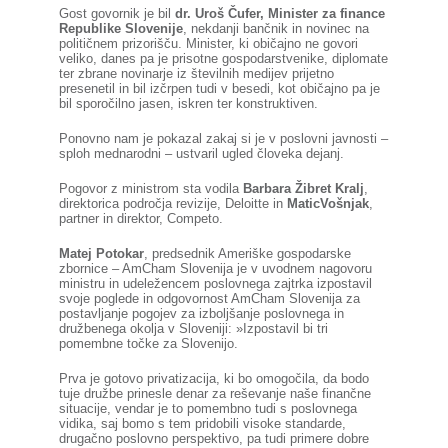
KOLEDAR DOGODKOV
Gost govornik je bil
dr. Uroš Čufer, Minister za finance
Republike Slovenije
, nekdanji bančnik in novinec na
političnem prizorišču. Minister, ki običajno ne govori
veliko, danes pa je prisotne gospodarstvenike, diplomate
NOVICE
ter zbrane novinarje iz številnih medijev prijetno
presenetil in bil izčrpen tudi v besedi, kot običajno pa je
bil sporočilno jasen, iskren ter konstruktiven.
KONTAKT
Ponovno nam je pokazal zakaj si je v poslovni javnosti –
sploh mednarodni – ustvaril ugled človeka dejanj.
GALERIJA
Pogovor z ministrom sta vodila
Barbara Žibret Kralj
,
direktorica področja revizije, Deloitte in
MaticVošnjak
,
partner in direktor, Competo.
Matej Potokar
, predsednik Ameriške gospodarske
Želimo postati član
zbornice – AmCham Slovenija je v uvodnem nagovoru
ministru in udeležencem poslovnega zajtrka izpostavil
svoje poglede in odgovornost AmCham Slovenija za
postavljanje pogojev za izboljšanje poslovnega in
družbenega okolja v Sloveniji: »Izpostavil bi tri
pomembne točke za Slovenijo.
Prva je gotovo privatizacija, ki bo omogočila, da bodo
tuje družbe prinesle denar za reševanje naše finančne
situacije, vendar je to pomembno tudi s poslovnega
vidika, saj bomo s tem pridobili visoke standarde,
drugačno poslovno perspektivo, pa tudi primere dobre