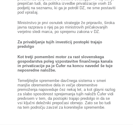
prepričan tudi, da politika izvedbe privatizacije vseh 15
podjetij na seznamu, ki ga je potrdil DZ, ne sme postaviti
pod vprašaj.
Ministrstvo je prvi osnutek strategije že pripravilo, široka
javna razprava o njej pa po ministrovih pričakovanjih
verjetno sledi marca, po sprejemu zakona v DZ.
Za privabljanje tujih investicij postopki trajajo
predolgo
Kot tretji pomembni motor za rast slovenskega
gospodarstva poleg vzpostavitve finančnega kanala
in privatizacije pa je Čufer na koncu navedel še tuje
neposredne naložbe.
Temeljitejše spremembe davčnega sistema v smeri
manjše obremenitve dela in večje obremenitve
premoženja napoveduje čez nekaj let, a kot glavni razlog
za slabo sposobnost sprejemanja tujih naložb Čufer vidi
predvsem v tem, da postopki trajajo predolgo in da se
vsi ključni deležniki prepočasi obrnejo. Zato se bo tudi
na tem področju zavzel za korenitejše spremembe.