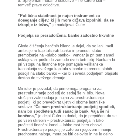
5.
Sprejemati moramo odločitve – ne katere koli –
temveč prave odločitve.
“Politična stabilnost je nujen instrument za
doseganje ciljev, ki jih mora država izpolniti, da se
izkoplje iz težav,”
je nadaljeval Čufer.
Podjetja so prezadolžena, banke zadostno likvidne
Glede čiščenja bančnih bilanc je dejal, da so lani imeli
ambicijo re-kapitalizirati banke in prenesti slabo
premoženje na »slabo banko«, vendar je pri tem zaradi
usklajevanj prišlo do zamude dveh četrtletij. Bankam bi
pri vstopu na finančne trge pomagala velikanska
transakcija svežega kapitala v banke in prenos slabih
posojil na slabo banko – kar bi seveda podjetjem olajšalo
dostop do svežega denarja.
Minister je povedal, da primernega programa za
prestrukturiranje podjetij do sedaj še ni bilo. Nova
stečajna zakonodaja je nujna za prestrukturiranje
podjetij, ki so prevečkrat ujetniki okorne lastniške
sestave. “
Če nam prestrukturiranje podjetij spodleti,
nam bo spodletela tudi sanacija bank. Vaja še ni
končana,”
je dejal Čufer in dodal, da je prepričan, da se
po vseh ukrepih – prestrukturirati podjetja in tako
prečistiti finančni kanal – lahko rast hitro obnovi.
Prestrukturiranje podjetij je zato po njegovem mnenju
prednostna naloga, mora pa biti celovito in ne le delno