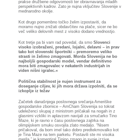
prakse družbene odgovornosti ter obravnavanja mladih
perspektivnih kadrov. Zato je nujna vključitev Slovenije v
mednarodno okolje.
Kot drugo pomembno točko želim izpostaviti, da
moramo nujno znižati obdavčitev na plače, sicer ne bo
več veliko delovnih mest z visoko dodano vrednostjo.
Kot tretje pa bi vam rad povedal, da smo
Slovenci
visoko izobraženi, predani, lojalni, delavni – in prav
tako kot slovenski športniki – premoremo veliko
strasti in želimo zmagovati. Morda Slovenija ne bo
najboljši gospodarski model, vendar definitivno
mora biti zmagovalec v nekaterih industrijah in
viden nišni igralec.«
Politična stabilnost je nujen instrument za
doseganje ciljev, ki jih mora država izpolniti, da se
izkoplje iz težav
Začetek današnjega poslovnega srečanja Ameriške
gospodarske zbornice – AmCham Slovenija so tokrat
udeleženci skupaj z ministrom pričakali na nogah in z
glasnimi vzkliki in aplavzom navijali za smučarko Tino
Maze, ki je ravno v času poslovnega zajtrka na
olimpijskem smuku osvojila zlato medaljo. “Nisem
pričakoval, da bom imel tako dobro predtekmovalko kot
je Tina Maze na tem parketu. Postavili ste mi visoka
merila,” je komentiral Tinino zmago in svoje izzive