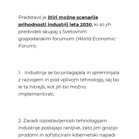
Predstavil je
štiri možne scenarije
prihodnosti industrij leta 2030
, ki so jih
predvideli skupaj s Svetovnim
gospodarskim forumom (
World Economic
Forum
):
1. Industrija se bo prilagajala in spreminjala
z razvojem in pod vplivom tehnologij, saj bo
le ta hitrejši, kot jih bo možno
implementirati.
2. Zaradi izpostavljenosti tehnologijam
industrije postajajo ranljive, zato jim grozijo
prodorni in sofisticirani kibernetski napadi