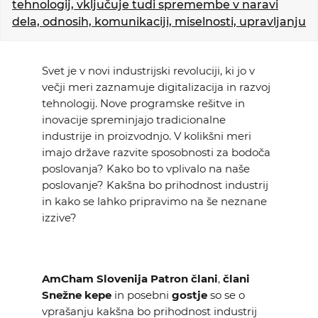
tehnologij, vključuje tudi spremembe v naravi
KOLEDAR DOGODKOV
dela, odnosih, komunikaciji, miselnosti, upravljanju
NOVICE
Svet je v novi industrijski revoluciji, ki jo v
večji meri zaznamuje digitalizacija in razvoj
KONTAKT
tehnologij. Nove programske rešitve in
inovacije spreminjajo tradicionalne
GALERIJA
industrije in proizvodnjo. V kolikšni meri
imajo države razvite sposobnosti za bodoča
poslovanja? Kako bo to vplivalo na naše
poslovanje? Kakšna bo prihodnost industrij
Želimo postati član
in kako se lahko pripravimo na še neznane
izzive?
AmCham Slovenija Patron člani
,
člani
Snežne kepe
in posebni
gostje
so se o
vprašanju kakšna bo prihodnost industrij