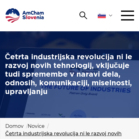
Išči
DOGODKI IN MREŽENJE
Iskalni niz
Išči
ZAGOVORNIŠTVO
Četrta industrijska revolucija ni le
razvoj novih tehnologij, vključuje
YOUNG
tudi spremembe v naravi dela,
Open 
AmCham
odnosih, komunikaciji, miselnosti,
upravljanju
MEDNARODNO SODELOVANJE
ČLANSTVO
O NAS
Domov
Novice
Četrta industrijska revolucija ni le razvoj novih