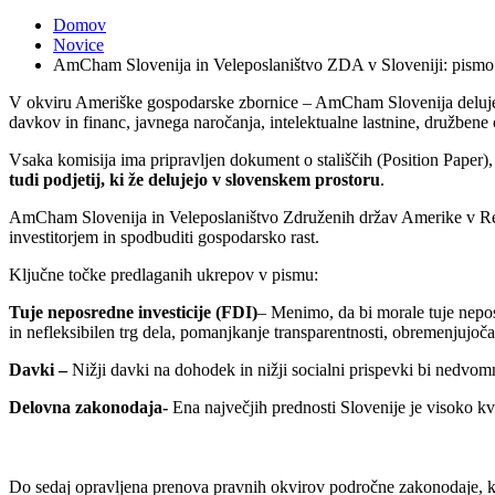
Domov
Novice
AmCham Slovenija in Veleposlaništvo ZDA v Sloveniji: pismo 
V okviru Ameriške gospodarske zbornice – AmCham Slovenija delu
davkov in financ, javnega naročanja, intelektualne lastnine, družbene 
Vsaka komisija ima pripravljen dokument o stališčih (Position Paper),
tudi podjetij, ki že delujejo v slovenskem prostoru
.
AmCham Slovenija in Veleposlaništvo Združenih držav Amerike v Repub
investitorjem in spodbuditi gospodarsko rast.
Ključne točke predlaganih ukrepov v pismu:
Tuje neposredne investicije (FDI)
– Menimo, da bi morale tuje neposr
in nefleksibilen trg dela, pomanjkanje transparentnosti, obremenjujoč
Davki –
Nižji davki na dohodek in nižji socialni prispevki bi nedvo
Delovna zakonodaja-
Ena največjih prednosti Slovenije je visoko kvali
Do sedaj opravljena prenova pravnih okvirov področne zakonodaje, ki