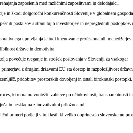
rehajanja zaposlenih med različnimi zaposlitvami in delodajalci.
ticije in škodi dolgoročni konkurenčnosti Slovenije v globalnem gospoda
ešnih poskusov s strani tujih investitorjev in nepreglednih postopkov, 
ativnega upravljanja je tudi imenovanje profesionalnih menedžerjev na 
bilnost države in demotivira.
olja povečuje tveganje in strošek poslovanja v Sloveniji za vsakogar
 primerjavi z drugimi državami EU sta dostop in razpoložljivost državn
mljišč, pridobitev prostorskih dovoljenj in ostali birokratski postopki,
ces, ki mora uravnotežiti zahteve po učinkovitosti, transparentnosti i
ajoča in neskladna z inovativnimi priložnostmi.
lični primeri podjetji v tuji lasti, ki veliko doprinesejo slovenskemu 