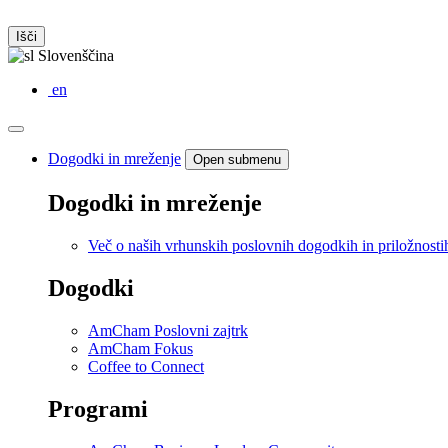
Išči
Slovenščina
en
Dogodki in mreženje
Open submenu
Dogodki in mreženje
Več o naših vrhunskih poslovnih dogodkih in priložnosti
Dogodki
AmCham Poslovni zajtrk
AmCham Fokus
Coffee to Connect
Programi