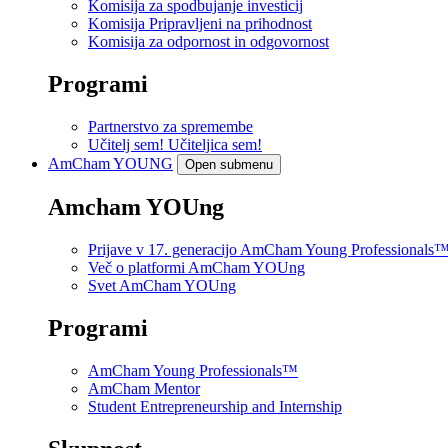
Komisija za spodbujanje investicij
Komisija Pripravljeni na prihodnost
Komisija za odpornost in odgovornost
Programi
Partnerstvo za spremembe
Učitelj sem! Učiteljica sem!
AmCham
YOUNG
Open submenu
Amcham YOUng
Prijave v 17. generacijo AmCham Young Professionals
Več o platformi AmCham YOUng
Svet AmCham YOUng
Programi
AmCham Young Professionals™
AmCham Mentor
Student Entrepreneurship and Internship