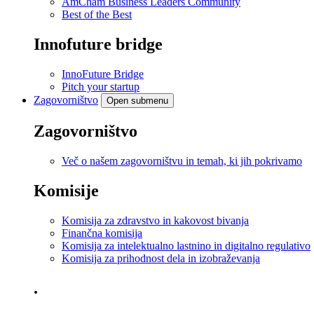
AmCham Business Leaders Community
Best of the Best
Innofuture bridge
InnoFuture Bridge
Pitch your startup
Zagovorništvo
Open submenu
Zagovorništvo
Več o našem zagovorništvu in temah, ki jih pokrivamo
Komisije
Komisija za zdravstvo in kakovost bivanja
Finančna komisija
Komisija za intelektualno lastnino in digitalno regulativo
Komisija za prihodnost dela in izobraževanja
.