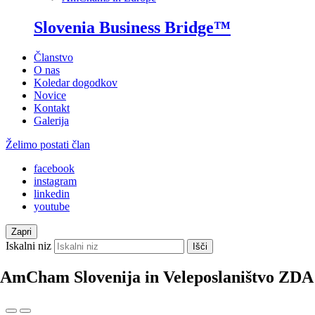
Slovenia Business Bridge™
Članstvo
O nas
Koledar dogodkov
Novice
Kontakt
Galerija
Želimo postati član
facebook
instagram
linkedin
youtube
Zapri
Iskalni niz
Išči
AmCham Slovenija in Veleposlaništvo ZDA v