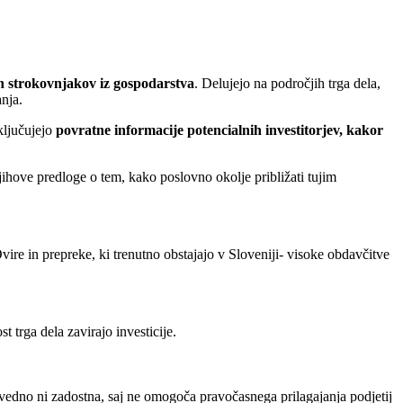
h strokovnjakov iz gospodarstva
. Delujejo na področjih trga dela,
nja.
ključujejo
povratne informacije potencialnih investitorjev, kakor
hove predloge o tem, kako poslovno okolje približati tujim
vire in prepreke, ki trenutno obstajajo v Sloveniji- visoke obdavčitve
t trga dela zavirajo investicije.
vedno ni zadostna, saj ne omogoča pravočasnega prilagajanja podjetij