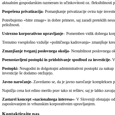
aktualnim gospodarskim razmeram in učinkovitosti oz. fleksibilnosti p
Pospešena privatizacija-
Pomanjkanje privatizacije ovira tuje inves
Potrebujemo »hitre zmage« in dobre primere, saj zaradi preteklih neusp
priložnosti.
Ustrezno korporativno upravljanje
– Pomemben vidik dobrega korpor
Trenutno vsesplošno vzdušje »političnega kadrovanja« zmanjšuje kredi
Zmanjšanje tveganj poslovnega okolja-
Nestabilnost poslovnega ok
Poenostavljeni postopki in pridobivanje spodbud za investicije-
V
Postopki-
Neugodni in dolgotrajni administrativni postopki za nakup ze
investicije še dodatno otežujejo.
Javno naročanje-
Zavedamo se, da je javno naročanje kompleksen pro
Najnižja cena kot edino merilo prav tako ni rešitev, saj je lahko zavaj
Zastarel koncept »nacionalnega interesa«-
V Sloveniji obstajajo od
zaposlovanjem in vrhunskim korporativnim upravljanjem.
Kontaktirajte nas