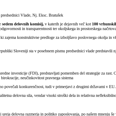
predsednici Vlade, Nj. Eksc. Bratušek
je
sedem delovnih komisij,
v katerih je dejavnih več kot
100 vrhunski
odgovornosti in transparentnosti ter okoljskega in prostorskega načrtova
 ki zajema konstruktivne predloge za izboljšavo poslovnega okolja in v
liki Sloveniji sta v posebnem pismu predsednici vlade predstavili nji
edne investicije (FDI), predstavljati pomemben del strategije za rast. O
a birokracije, neučinkovitost pravnega sistema
mno povečali konkurenčnost, tudi v primerjavi z drugimi državami v EU.
tetna delovna sila, vendar visoki stroški dela in relativna nefleksibilnos
 ureja delovna razmerja in politiko zaposlovanja, po našem mnenju še 