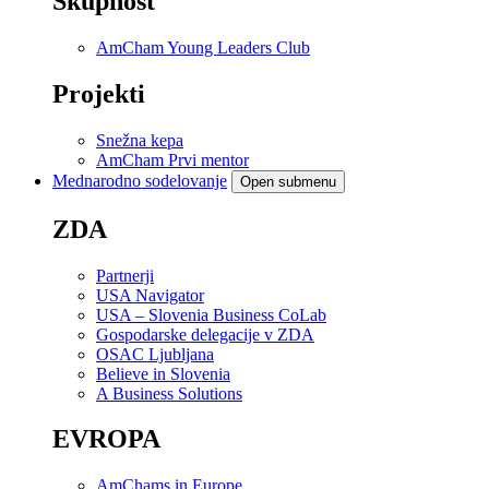
Skupnost
AmCham Young Leaders Club
Projekti
Snežna kepa
AmCham Prvi mentor
Mednarodno sodelovanje
Open submenu
ZDA
Partnerji
USA Navigator
USA – Slovenia Business CoLab
Gospodarske delegacije v ZDA
OSAC Ljubljana
Believe in Slovenia
A Business Solutions
EVROPA
AmChams in Europe