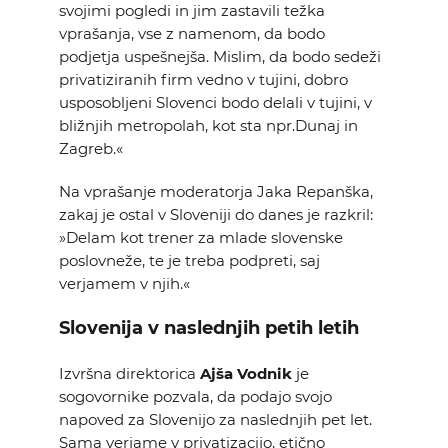
svojimi pogledi in jim zastavili težka
vprašanja, vse z namenom, da bodo
podjetja uspešnejša. Mislim, da bodo sedeži
privatiziranih firm vedno v tujini, dobro
usposobljeni Slovenci bodo delali v tujini, v
bližnjih metropolah, kot sta npr.Dunaj in
Zagreb.«
Na vprašanje moderatorja Jaka Repanška,
zakaj je ostal v Sloveniji do danes je razkril:
»Delam kot trener za mlade slovenske
poslovneže, te je treba podpreti, saj
verjamem v njih.«
Slovenija v naslednjih petih letih
Izvršna direktorica
Ajša Vodnik
je
sogovornike pozvala, da podajo svojo
napoved za Slovenijo za naslednjih pet let.
Sama verjame v privatizacijo, etično