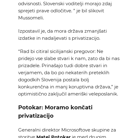
odvisnosti. Slovenski voditelji morajo zdaj
sprejeti prave odločitve. ” je bil slikovit
Mussomeli.
Izpostavil je, da mora država zmanjšati
izdatke in nadaljevati s privatizacijo.
“Rad bi citiral sicilijanski pregovor: Ne
pridejo vse slabe stvari k nam, zato da bi nas
prizadele. Prinašajo tudi dobre stvari in
verjamem, da bo po nekaterih preteklih
dogodkih Slovenija postala bolj
konkurenčna in manj koruptivna država,” je
optimistično zaključil ameriški veleposlanik.
Potokar: Moramo končati
privatizacijo
Generalni direktor Microsoftove skupine za
storitve
Matej Potokar
je med drugim