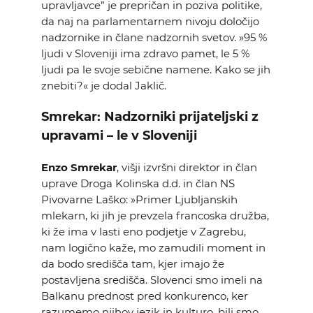
upravljavce” je prepričan in poziva politike,
da naj na parlamentarnem nivoju določijo
nadzornike in člane nadzornih svetov. »95 %
ljudi v Sloveniji ima zdravo pamet, le 5 %
ljudi pa le svoje sebične namene. Kako se jih
znebiti?« je dodal Jaklič.
Smrekar: Nadzorniki prijateljski z
upravami – le v Sloveniji
Enzo Smrekar
, višji izvršni direktor in član
uprave Droga Kolinska d.d. in član NS
Pivovarne Laško: »Primer Ljubljanskih
mlekarn, ki jih je prevzela francoska družba,
ki že ima v lasti eno podjetje v Zagrebu,
nam logično kaže, mo zamudili moment in
da bodo središča tam, kjer imajo že
postavljena središča. Slovenci smo imeli na
Balkanu prednost pred konkurenco, ker
razumemo njihov jezik in kulturo, bili smo