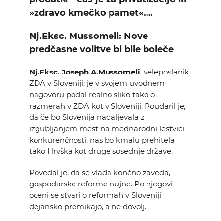
»zdravo kmečko pamet«….
Nj.Eksc. Mussomeli: Nove
predčasne volitve bi bile boleče
Nj.Eksc. Joseph A.Mussomeli
, veleposlanik
ZDA v Sloveniji; je v svojem uvodnem
nagovoru podal realno sliko tako o
razmerah v ZDA kot v Sloveniji. Poudaril je,
da če bo Slovenija nadaljevala z
izgubljanjem mest na mednarodni lestvici
konkurenčnosti, nas bo kmalu prehitela
tako Hrvška kot druge sosednje države.
Povedal je, da se vlada končno zaveda,
gospodarske reforme nujne. Po njegovi
oceni se stvari o reformah v Sloveniji
dejansko premikajo, a ne dovolj.