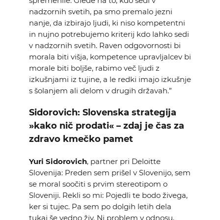
spremenile. Glede na to, kdo sedi v
nadzornih svetih, pa smo premalo jezni
nanje, da izbirajo ljudi, ki niso kompetentni
in nujno potrebujemo kriterij kdo lahko sedi
v nadzornih svetih. Raven odgovornosti bi
morala biti višja, kompetence upravljalcev bi
morale biti boljše, rabimo več ljudi z
izkušnjami iz tujine, a le redki imajo izkušnje
s šolanjem ali delom v drugih državah.”
Sidorovich: Slovenska strategija
»kako nič prodati« – zdaj je čas za
zdravo kmečko pamet
Yuri Sidorovich
, partner pri Deloitte
Slovenija: Preden sem prišel v Slovenijo, sem
se moral soočiti s prvim stereotipom o
Sloveniji. Rekli so mi: Pojedli te bodo živega,
ker si tujec. Pa sem po dolgih letih dela
tukaj še vedno živ. Ni problem v odnosu,