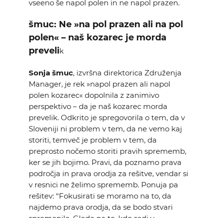
vseeno še napol polen in ne napol prazen.
šmuc: Ne »na pol prazen ali na pol
polen« – naš kozarec je morda
preveli
k
Sonja šmuc
, izvršna direktorica Združenja
Manager, je rek »napol prazen ali napol
polen kozarec« dopolnila z zanimivo
perspektivo – da je naš kozarec morda
prevelik. Odkrito je spregovorila o tem, da v
Sloveniji ni problem v tem, da ne vemo kaj
storiti, temveč je problem v tem, da
preprosto nočemo storiti pravih sprememb,
ker se jih bojimo. Pravi, da poznamo prava
področja in prava orodja za rešitve, vendar si
v resnici ne želimo sprememb. Ponuja pa
rešitev: “Fokusirati se moramo na to, da
najdemo prava orodja, da se bodo stvari