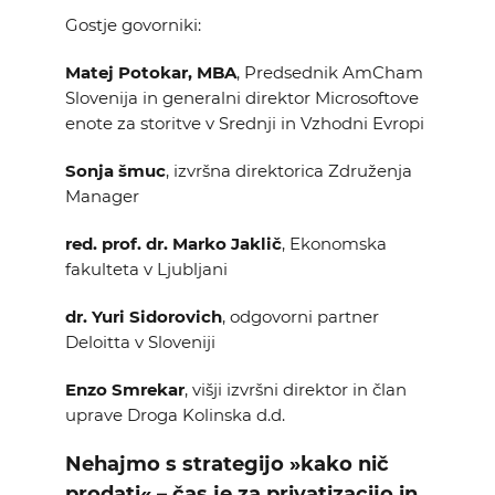
Gostje govorniki:
Matej Potokar, MBA
, Predsednik AmCham
Slovenija in generalni direktor Microsoftove
enote za storitve v Srednji in Vzhodni Evropi
Sonja šmuc
, izvršna direktorica Združenja
Manager
red. prof. dr. Marko Jaklič
, Ekonomska
fakulteta v Ljubljani
dr. Yuri Sidorovich
, odgovorni partner
Deloitta v Sloveniji
Enzo Smrekar
, višji izvršni direktor in član
uprave Droga Kolinska d.d.
Nehajmo s strategijo »kako nič
prodati« – čas je za privatizacijo in