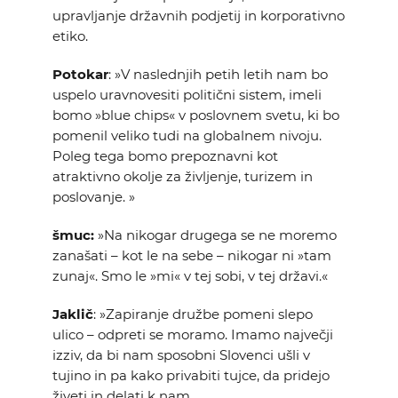
upravljanje državnih podjetij in korporativno
etiko.
Potokar
: »V naslednjih petih letih nam bo
uspelo uravnovesiti politični sistem, imeli
bomo »blue chips« v poslovnem svetu, ki bo
pomenil veliko tudi na globalnem nivoju.
Poleg tega bomo prepoznavni kot
atraktivno okolje za življenje, turizem in
poslovanje. »
šmuc:
»Na nikogar drugega se ne moremo
zanašati – kot le na sebe – nikogar ni »tam
zunaj«. Smo le »mi« v tej sobi, v tej državi.«
Jaklič
: »Zapiranje družbe pomeni slepo
ulico – odpreti se moramo. Imamo največji
izziv, da bi nam sposobni Slovenci ušli v
tujino in pa kako privabiti tujce, da pridejo
živeti in delati k nam.