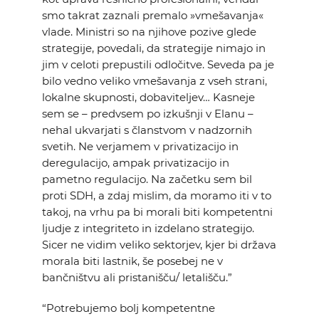
smo takrat zaznali premalo »vmešavanja«
vlade. Ministri so na njihove pozive glede
strategije, povedali, da strategije nimajo in
jim v celoti prepustili odločitve. Seveda pa je
bilo vedno veliko vmešavanja z vseh strani,
lokalne skupnosti, dobaviteljev… Kasneje
sem se – predvsem po izkušnji v Elanu –
nehal ukvarjati s članstvom v nadzornih
svetih. Ne verjamem v privatizacijo in
deregulacijo, ampak privatizacijo in
pametno regulacijo. Na začetku sem bil
proti SDH, a zdaj mislim, da moramo iti v to
takoj, na vrhu pa bi morali biti kompetentni
ljudje z integriteto in izdelano strategijo.
Sicer ne vidim veliko sektorjev, kjer bi država
morala biti lastnik, še posebej ne v
bančništvu ali pristanišču/ letališču.”
“Potrebujemo bolj kompetentne