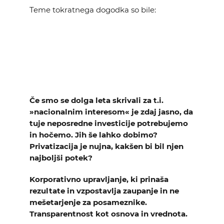
KOLEDAR DOGODKOV
Teme tokratnega dogodka so bile:
NOVICE
KONTAKT
GALERIJA
Če smo se dolga leta skrivali za t.i.
»nacionalnim interesom« je zdaj jasno, da
tuje neposredne investicije potrebujemo
Želimo postati član
in hočemo. Jih še lahko dobimo?
Privatizacija je nujna, kakšen bi bil njen
najboljši potek?
Korporativno upravljanje, ki prinaša
rezultate in vzpostavlja zaupanje in ne
mešetarjenje za posameznike.
Transparentnost kot osnova in vrednota.