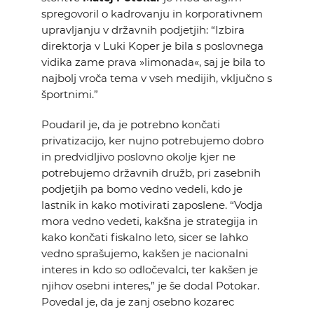
spregovoril o kadrovanju in korporativnem
upravljanju v državnih podjetjih: “Izbira
direktorja v Luki Koper je bila s poslovnega
vidika zame prava »limonada«, saj je bila to
najbolj vroča tema v vseh medijih, vključno s
športnimi.”
Poudaril je, da je potrebno končati
privatizacijo, ker nujno potrebujemo dobro
in predvidljivo poslovno okolje kjer ne
potrebujemo državnih družb, pri zasebnih
podjetjih pa bomo vedno vedeli, kdo je
lastnik in kako motivirati zaposlene. “Vodja
mora vedno vedeti, kakšna je strategija in
kako končati fiskalno leto, sicer se lahko
vedno sprašujemo, kakšen je nacionalni
interes in kdo so odločevalci, ter kakšen je
njihov osebni interes,” je še dodal Potokar.
Povedal je, da je zanj osebno kozarec