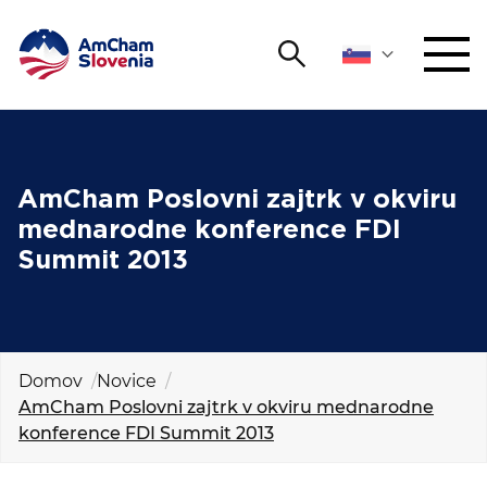
Išči
DOGODKI IN MREŽENJE
Iskalni niz
Išči
ZAGOVORNIŠTVO
AmCham Poslovni zajtrk v okviru
mednarodne konference FDI
YOUNG
Summit 2013
Open 
AmCham
MEDNARODNO SODELOVANJE
ČLANSTVO
Domov
Novice
AmCham Poslovni zajtrk v okviru mednarodne
konference FDI Summit 2013
O NAS