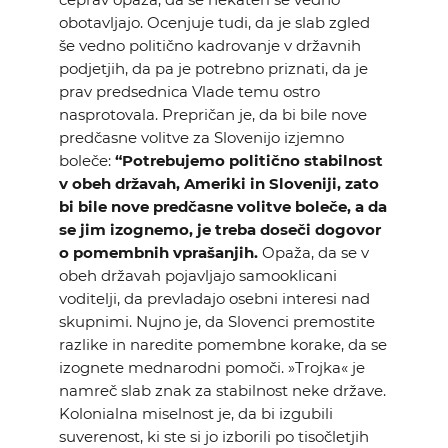
obotavljajo. Ocenjuje tudi, da je slab zgled
še vedno politično kadrovanje v državnih
podjetjih, da pa je potrebno priznati, da je
prav predsednica Vlade temu ostro
nasprotovala. Prepričan je, da bi bile nove
predčasne volitve za Slovenijo izjemno
boleče:
“Potrebujemo politično stabilnost
v obeh državah, Ameriki in Sloveniji, zato
bi bile nove predčasne volitve boleče, a da
se jim izognemo, je treba doseči dogovor
o pomembnih vprašanjih.
Opaža, da se v
obeh državah pojavljajo samooklicani
voditelji, da prevladajo osebni interesi nad
skupnimi. Nujno je, da Slovenci premostite
razlike in naredite pomembne korake, da se
izognete mednarodni pomoči. »Trojka« je
namreč slab znak za stabilnost neke države.
Kolonialna miselnost je, da bi izgubili
suverenost, ki ste si jo izborili po tisočletjih