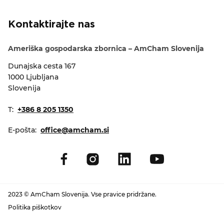
Kontaktirajte nas
Ameriška gospodarska zbornica – AmCham Slovenija
Dunajska cesta 167
1000 Ljubljana
Slovenija
T:
+386 8 205 1350
E-pošta:
office@amcham.si
2023 © AmCham Slovenija. Vse pravice pridržane.
Politika piškotkov