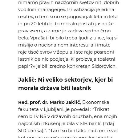
nimamo pravih nadzornih svetov niti dobrih
vodilnih managerjev. Privatizacija je edina
rešitev, o tem smo se pogovarjali leta in leta
in po 20 letih bi to moralo postati jasno že
prav vsem, a zame je zadeva vedno črno
bela. Vprašati bi bilo treba ljudi z ulice, kaj si
mislijo o nacionalnem interesu: ali imate
raje tisoč evrov v žepu ali ste raje posredni
lastnik delnic podjetja, ki proizvaja toaletni
papir?« je bil izredno konkreten Sidorovich.
Jaklič: Ni veliko sektorjev, kjer bi
morala država biti lastnik
Red. prof. dr. Marko Jaklič
, Ekonomska
fakulteta v Ljubljani, je povedal : “Trikrat
sem bil v NS v državnih družbah, ena mojih
najboljših izkušenj je bila v SIB banki (zdaj
SID banka),”. “Tam so bili tako nadzorni svet
kot uprava resnično profesionalni, vendar