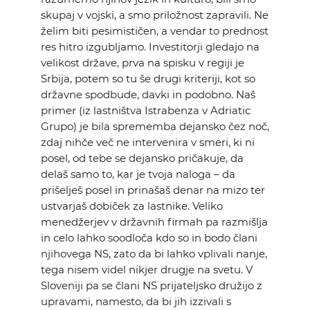
skupaj v vojski, a smo priložnost zapravili. Ne
želim biti pesimističen, a vendar to prednost
res hitro izgubljamo. Investitorji gledajo na
velikost države, prva na spisku v regiji je
Srbija, potem so tu še drugi kriteriji, kot so
državne spodbude, davki in podobno. Naš
primer (iz lastništva Istrabenza v Adriatic
Grupo) je bila sprememba dejansko čez noč,
zdaj nihče več ne intervenira v smeri, ki ni
posel, od tebe se dejansko pričakuje, da
delaš samo to, kar je tvoja naloga – da
prišelješ posel in prinašaš denar na mizo ter
ustvarjaš dobiček za lastnike. Veliko
menedžerjev v državnih firmah pa razmišlja
in celo lahko soodloča kdo so in bodo člani
njihovega NS, zato da bi lahko vplivali nanje,
tega nisem videl nikjer drugje na svetu. V
Sloveniji pa se člani NS prijateljsko družijo z
upravami, namesto, da bi jih izzivali s