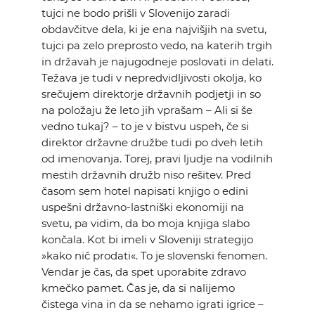
tujci ne bodo prišli v Slovenijo zaradi
obdavčitve dela, ki je ena najvišjih na svetu,
tujci pa zelo preprosto vedo, na katerih trgih
in državah je najugodneje poslovati in delati.
Težava je tudi v nepredvidljivosti okolja, ko
srečujem direktorje državnih podjetji in so
na položaju že leto jih vprašam – Ali si še
vedno tukaj? – to je v bistvu uspeh, če si
direktor državne družbe tudi po dveh letih
od imenovanja. Torej, pravi ljudje na vodilnih
mestih državnih družb niso rešitev. Pred
časom sem hotel napisati knjigo o edini
uspešni državno-lastniški ekonomiji na
svetu, pa vidim, da bo moja knjiga slabo
končala. Kot bi imeli v Sloveniji strategijo
»kako nič prodati«. To je slovenski fenomen.
Vendar je čas, da spet uporabite zdravo
kmečko pamet. Čas je, da si nalijemo
čistega vina in da se nehamo igrati igrice –