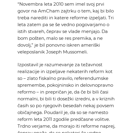
“Novembra leta 2010 sem imel svoj prvi
govor na AmCham zajtrku o tem, kaj bi bilo
treba narediti in katere reforme izpeljati. Tri
leta zatem pa se še vedno pogovarjamo o
istih stvareh, čeprav se vlade menjajo. Da
bom pošten, malo se res premika, a ne
dovolj,” je bil ponovno iskren ameriški
veleposlanik Joseph Mussomeli.
Izpostavil je razumevanje za težavnost
realizacije in izpeljave nekaterih reform kot
so – zlato fiskalno pravilo, referendumske
spremembe, pokojninsko in delovnopravno
reformo – in prepričan je, da če bi bili časi
normalni, bi bili ti dosežki izredni, a v kriznih
časih so po njegovih besedah nekaj povsem
običajnega. Poudaril je, da so se namesto
reform leta 2011 zgodile predčasne volitve.
Trdno verjame, da morajo iti reforme naprej,
čeprav opaža, da se nekateri še vedno