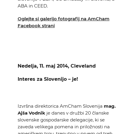
ABA in CEED.
Oglejte si galerijo fotografij na AmCham
Facebook strani
Nedelja, 11. maj 2014, Cleveland
Interes za Slovenijo – je!
Izvršna direktorica AmCham Slovenija
mag.
Ajša Vodnik
je danes v družbi 20 članske
slovenske gospodarske delegacije, ki se
zaveda velikega pomena in priložnosti na
ameriškem trgu, trenutno v prvem od treh