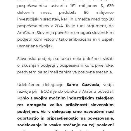
pospeševalniku ustvarila 181 milijonov $, 639
delovnih mest, pridobila 86 milijonov
investicijskih sredstev, kar jih umešča med top 20
pospeševalnikov v ZDA. To je tudi argument, da
AmCham Slovenija poveže in omogoči slovenskim
podjetnikom vstop v tako ambiciozna in v uspeh
usmerjena okolja«.
Slovenska podjetja so tako imela priložnost slišati
o izkušnjah podjetji v pospeševalniku iz prve roke,
predvsem pa so imeli zanimiva poslovna srečanja.
Udeleženec delegacije
Samo Gazvoda
, vodja
razvoja pri TECOS je ob obisku v Akronu povedal:
»Ohio s svojim močnim industrijskim zaledjem
res omogoča veliko priložnosti slovenskim
podjetjem. Vsi v delegaciji smo navdušeni nad
odprtostjo in pripravljenostjo na povezovanje,
sodelovanje in vsako srečanje na tej poslovni