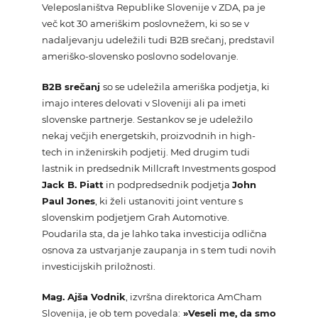
Veleposlaništva Republike Slovenije v ZDA
, pa je
več kot 30 ameriškim poslovnežem, ki so se v
nadaljevanju udeležili tudi B2B srečanj, predstavil
ameriško-slovensko poslovno sodelovanje.
B2B srečanj
so se udeležila ameriška podjetja, ki
imajo interes delovati v Sloveniji ali pa imeti
slovenske partnerje. Sestankov se je udeležilo
nekaj večjih energetskih, proizvodnih in high-
tech in inženirskih podjetij. Med drugim tudi
lastnik in predsednik Millcraft Investments gospod
Jack B. Piatt
in podpredsednik podjetja
John
Paul Jones
, ki želi ustanoviti joint venture s
slovenskim podjetjem Grah Automotive.
Poudarila sta, da je lahko taka investicija odlična
osnova za ustvarjanje zaupanja in s tem tudi novih
investicijskih priložnosti.
Mag. Ajša Vodnik
, izvršna direktorica AmCham
Slovenija, je ob tem povedala:
»Veseli me, da smo