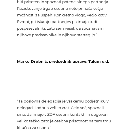
biti prisoten in spoznati potencialnega partnerja.
Raziskovanje trga z osebno noto prinaša večje
možnosti za uspeh. Konkretno vlogo, večjo kot v
Evropi, pri iskanju partnerjev pa imajo tudi
pospeševalniki, zato sem vesel, da spoznavam
njihove predstavnike in njihovo startegijo.”
Marko Drobnič, predsednik uprave, Talum d.d.
“Ta poslovna delegacija je vsakemu podjetniku v
delegaciji odprla veliko vrat. Celo več, spoznali
smo, da imajo v ZDA osebni kontakti in dogovori
veliko težko, zato je osebna prisotnost na tem trgu
ključna za uspeh.”