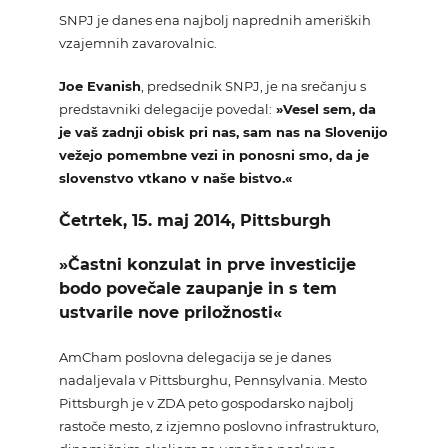
SNPJ je danes ena najbolj naprednih ameriških
vzajemnih zavarovalnic.
Joe Evanish
, predsednik SNPJ, je na srečanju s
predstavniki delegacije povedal:
»Vesel sem, da
je vaš zadnji obisk pri nas, sam nas na Slovenijo
vežejo pomembne vezi in ponosni smo, da je
slovenstvo vtkano v naše bistvo.«
Četrtek, 15. maj 2014, Pittsburgh
»Častni konzulat in prve investicije
bodo povečale zaupanje in s tem
ustvarile nove priložnosti«
AmCham poslovna delegacija se je danes
nadaljevala v Pittsburghu, Pennsylvania. Mesto
Pittsburgh je v ZDA peto gospodarsko najbolj
rastoče mesto, z izjemno poslovno infrastrukturo,