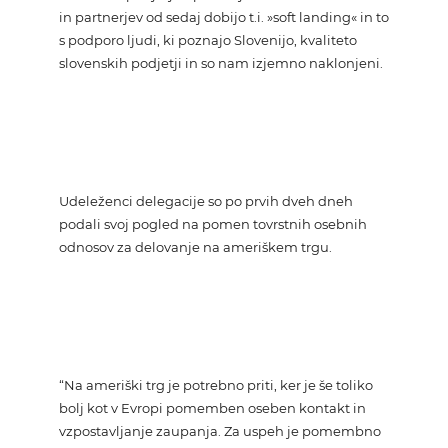
in partnerjev od sedaj dobijo t.i. »soft landing« in to
s podporo ljudi, ki poznajo Slovenijo, kvaliteto
slovenskih podjetji in so nam izjemno naklonjeni.
Udeleženci delegacije so po prvih dveh dneh
podali svoj pogled na pomen tovrstnih osebnih
odnosov za delovanje na ameriškem trgu.
“Na ameriški trg je potrebno priti, ker je še toliko
bolj kot v Evropi pomemben oseben kontakt in
vzpostavljanje zaupanja. Za uspeh je pomembno