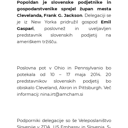
Popoldan je slovenske podjetnike in
gospodarstvenike sprejel župan mesta
Clevelanda, Frank G. Jackson
. Delegaciji se
je iz New Yorka pridružil gospod
Emil
Gaspari
, poslovnež in uveljavljen
predstavnik slovenskih podjetij na
ameriškem tržišču.
Poslovna pot v Ohio in Pennsylvanio bo
potekala od 10 – 17 maja 2014. 20
predstavnikov slovenskih podjetij bo
obiskalo Cleveland, Akron in Pittsburgh. Več
informacij: nina.irt@amcham.si
Podporniki delegacije so še Veleposlaništvo
Slovenije v ZDA, US Embassy in Slovenia, S-