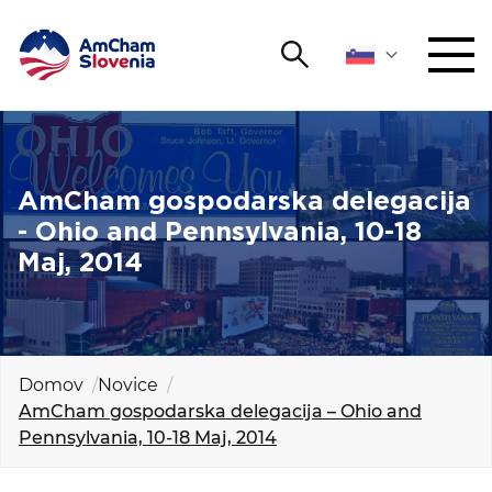
Išči
DOGODKI IN MREŽENJE
Iskalni niz
Išči
ZAGOVORNIŠTVO
AmCham gospodarska delegacija
- Ohio and Pennsylvania, 10-18
YOUNG
Maj, 2014
Open 
AmCham
MEDNARODNO SODELOVANJE
ČLANSTVO
Domov
Novice
AmCham gospodarska delegacija – Ohio and
Pennsylvania, 10-18 Maj, 2014
O NAS