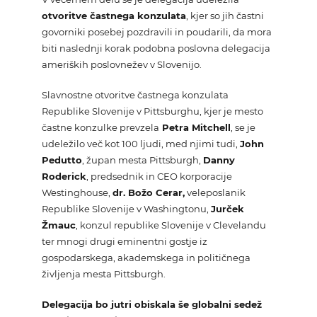
otvoritve častnega konzulata
, kjer so jih častni
govorniki posebej pozdravili in poudarili, da mora
biti naslednji korak podobna poslovna delegacija
ameriških poslovnežev v Slovenijo.
Slavnostne otvoritve častnega konzulata
Republike Slovenije v Pittsburghu, kjer je mesto
častne konzulke prevzela
Petra Mitchell
, se je
udeležilo več kot 100 ljudi, med njimi tudi,
John
Pedutto
, župan mesta Pittsburgh,
Danny
Roderick
, predsednik in CEO korporacije
Westinghouse,
dr. Božo Cerar,
veleposlanik
Republike Slovenije v Washingtonu,
Jurček
Žmauc
, konzul republike Slovenije v Clevelandu
ter mnogi drugi eminentni gostje iz
gospodarskega, akademskega in političnega
življenja mesta Pittsburgh.
Delegacija bo jutri obiskala še globalni sedež