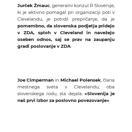
Jurček Žmauc
, generalni konzul R Slovenije,
ki je aktivno pomagal pri organizaciji poti v
Clevelandu, je potrdil prepričanje, da je
pomembno, da slovenska podjetja pridejo
v ZDA, sploh v Cleveland in navežejo
oseben odnos, saj se prav na zaupanju
gradi poslovanje v ZDA
.
Joe Cimperman
in
Michael Polensek
, člana
mestnega sveta v Clevelandu, oba
slovenskega rodu, sta dejala:
»Slovenija je
naš prvi izbor za poslovno povezovanje«
.