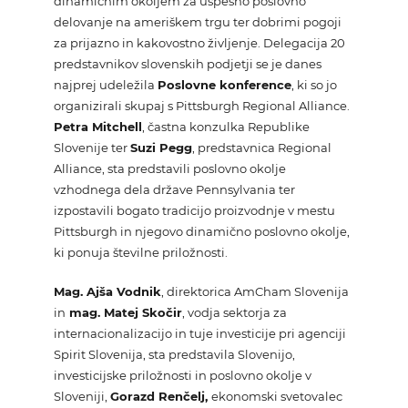
dinamičnim okoljem za uspešno poslovno
delovanje na ameriškem trgu ter dobrimi pogoji
za prijazno in kakovostno življenje. Delegacija 20
predstavnikov slovenskih podjetji se je danes
najprej udeležila
Poslovne konference
, ki so jo
organizirali skupaj s Pittsburgh Regional Alliance.
Petra Mitchell
, častna konzulka Republike
Slovenije ter
Suzi Pegg
, predstavnica Regional
Alliance, sta predstavili poslovno okolje
vzhodnega dela države Pennsylvania ter
izpostavili bogato tradicijo proizvodnje v mestu
Pittsburgh in njegovo dinamično poslovno okolje,
ki ponuja številne priložnosti.
Mag.
Ajša Vodnik
, direktorica AmCham Slovenija
in
mag. Matej Skočir
,
vodja sektorja za
internacionalizacijo in tuje investicije pri agenciji
Spirit Slovenija
, sta predstavila Slovenijo,
investicijske priložnosti in poslovno okolje v
Sloveniji,
Gorazd Renčelj,
ekonomski svetovalec