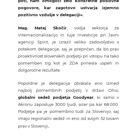
poti, nam omogoči zelo konkretne poslovne
pogovore, kar zagotovo ustvarja izjemno
pozitivno vzdušje v delegaciji«.
Mag. Matej Skočir
, vodja sektorja za
internacionalizacijo in tuje investicije pri Javni
agenciji Spirit, je izrazil veliko zadovoljstvo s
potekom delegacije, saj je prepričan, da bo prav
proaktivnost slovenskih podjetji pri vstopu na tako
pomemben trg kot je ZDA prinesla uspeh in
dolgoročne rezultate.
Popoldne je delegacija obiskala eno izmed
najbolj pomembnih podjetij v državi Ohio,
globalni sedež podjetja Goodyear
, ki samo v
Akronu zaposluje 3000 ljudi, sicer pa kar 68.000.
Podjetje pa je pomembno tudi za Slovenijo, saj
imajo regionalni sedež in eno od svojih 52 tovarn
.
prav v Sloveniji