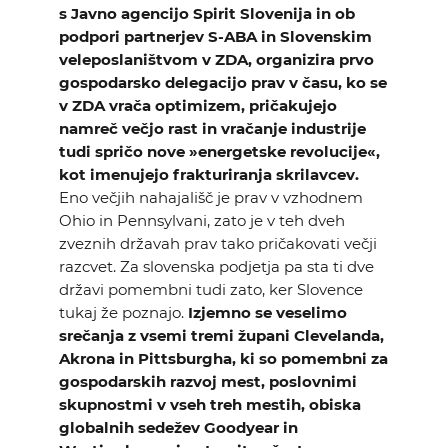
s Javno agencijo Spirit Slovenija in ob
podpori partnerjev S-ABA in Slovenskim
veleposlaništvom v ZDA, organizira prvo
gospodarsko delegacijo prav v času, ko se
v ZDA vrača optimizem, pričakujejo
namreč večjo rast in vračanje industrije
tudi spričo nove »energetske revolucije«,
kot imenujejo frakturiranja skrilavcev.
Eno večjih nahajališč je prav v vzhodnem
Ohio in Pennsylvani, zato je v teh dveh
zveznih državah prav tako pričakovati večji
razcvet. Za slovenska podjetja pa sta ti dve
državi pomembni tudi zato, ker Slovence
tukaj že poznajo.
Izjemno se veselimo
srečanja z vsemi tremi župani Clevelanda,
Akrona in Pittsburgha, ki so pomembni za
gospodarskih razvoj mest, poslovnimi
skupnostmi v vseh treh mestih, obiska
globalnih sedežev Goodyear in