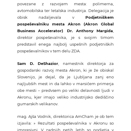
povezane z razvojem mesta: polimerna,
avtomobilska ter letalska industrija. Delegacija je
obisk nadaljevala v
Podjetniškem
pospeševalniku mesta Akron (Akron Global
Business Accelerator)
.
Dr. Anthony Margida
,
direktor pospeševalnika, je s svojim timom
predstavil enega najbolj uspešnih podjetniških
pospeševalnikov v tem delu ZDA.
Sam D. DeShazior
, namestnik direktorja za
gospodarski razvoj mesta Akron, ki je že obiskal
Slovenijo, je dejal, da je Ljubljana zanj eno
najljubših mest in da lahko v marsičem primerja
obe mesti – predvsem po veliki delavnosti ljudi v
Akronu, kjer imajo veliko industrijsko dediščino
gumarskih velikanov.
mag. Ajša Vodnik, direktorica AmCham je ob tem
izjavila: » Rezultati pospeševalnika v Akronu so
impresivni. V zadnjih petih letih so podjetja v