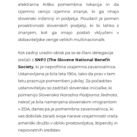
elektrarna Krško pomembna lokacija in da
izjemno cenijo izjemno znanje, ki ga imajo
slovenski inženirji in podjetja. Poudaril je pomen
proaktivnosti slovenskih podjetji, ki bi lahko z
znanjem, kot ga imajo postali vključeni v
dobaviteljske verige velikih multinacionalk.
Kot zadnji uradni obisk pa so se člani delegacije
srečali z
SNPJ (
The Slovene National Benefit
Society
, ki je neprofitna vzajemna zavarovalnica.
Ustanovljena je bila leta 1904, tako da prav v tem
letu praznuje pomemben jubilej. Za počastitev
ustanoviteljev so zadržali slovenske inicialke, ki
pomenijo
Slovenska Narodna Podporna Jednota
,
nekoč je bila namenjena slovenskim imigrantom
v ZDA, danes pa je pomembna zavarovalnica, ki
ves dobiček zaradi svoje narave vzajemnosti vrača
ameriški družbi v obliki prostovoljstva, štipendij in
nepovratnih sredstev.