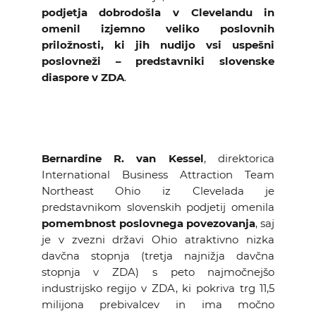
podjetja dobrodošla v Clevelandu in
omenil izjemno veliko poslovnih
priložnosti, ki jih nudijo vsi uspešni
poslovneži – predstavniki slovenske
diaspore v ZDA
.
Bernardine R. van Kessel
, direktorica
International Business Attraction Team
Northeast Ohio iz Clevelada je
predstavnikom slovenskih podjetij omenila
pomembnost poslovnega povezovanja
, saj
je v zvezni državi Ohio atraktivno nizka
davčna stopnja (tretja najnižja davčna
stopnja v ZDA) s peto najmočnejšo
industrijsko regijo v ZDA, ki pokriva trg 11,5
milijona prebivalcev in ima močno