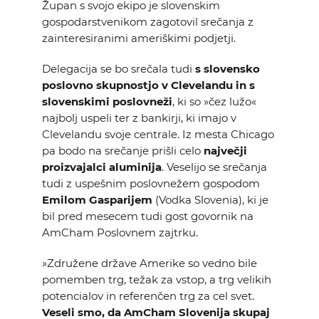
Župan s svojo ekipo je slovenskim
gospodarstvenikom zagotovil srečanja z
zainteresiranimi ameriškimi podjetji.
Delegacija se bo srečala tudi
s slovensko
poslovno skupnostjo v Clevelandu in s
slovenskimi poslovneži
, ki so »čez lužo«
najbolj uspeli ter z bankirji, ki imajo v
Clevelandu svoje centrale. Iz mesta Chicago
pa bodo na srečanje prišli celo
največji
proizvajalci aluminija
. Veselijo se srečanja
tudi z uspešnim poslovnežem gospodom
Emilom Gasparijem
(Vodka Slovenia), ki je
bil pred mesecem tudi gost govornik na
AmCham Poslovnem zajtrku.
»Združene države Amerike so vedno bile
pomemben trg, težak za vstop, a trg velikih
potencialov in referenčen trg za cel svet.
Veseli smo, da AmCham Slovenija skupaj