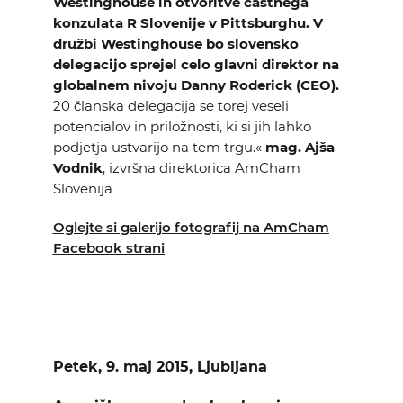
Westinghouse in otvoritve častnega
konzulata R Slovenije v Pittsburghu. V
družbi Westinghouse bo slovensko
delegacijo sprejel celo glavni direktor na
globalnem nivoju Danny Roderick (CEO).
20 članska delegacija se torej veseli
potencialov in priložnosti, ki si jih lahko
podjetja ustvarijo na tem trgu.«
mag. Ajša
Vodnik
, izvršna direktorica AmCham
Slovenija
Oglejte si galerijo fotografij na AmCham
Facebook strani
Petek, 9. maj 2015, Ljubljana