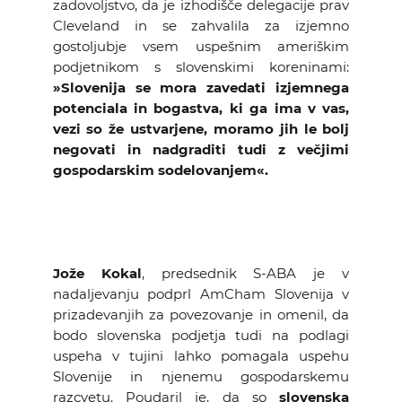
zadovoljstvo, da je izhodišče delegacije prav
Cleveland in se zahvalila za izjemno
gostoljubje vsem uspešnim ameriškim
podjetnikom s slovenskimi koreninami:
»Slovenija se mora zavedati izjemnega
potenciala in bogastva, ki ga ima v vas,
vezi so že ustvarjene, moramo jih le bolj
negovati in nadgraditi tudi z večjimi
gospodarskim sodelovanjem«.
Jože Kokal
, predsednik S-ABA je v
nadaljevanju podprl AmCham Slovenija v
prizadevanjih za povezovanje in omenil, da
bodo slovenska podjetja tudi na podlagi
uspeha v tujini lahko pomagala uspehu
Slovenije in njenemu gospodarskemu
razcvetu. Poudaril je, da so
slovenska