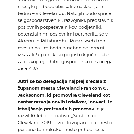
mest, ki jih bodo obiskali v naslednjem
tednu – v Clevelandu. Nato jih bodo sprejeli
še gospodarstveniki, razvojniki, predstavniki
poslovnih pospeševalnikov, podjetniki,
potencialnimi poslovnimi partnerji,… še v
Akronu in Pittsburghu. Prav v vseh treh
mestih pa jim bodo posebno pozornost
izkazali župani, ki so pogosto ključni akterji
za razvoj tega hitro gospodarsko rastočega
dela ZDA.
Jutri se bo delegacija najprej srečala z
županom mesta Cleveland Frankom G.
Jacksonom, ki promovira Cleveland kot
center razvoja novih izdelkov, inovacij in
izboljšanja proizvodnih procesov
in je
razvil 10-letno iniciativo: „Suistainable
Cleveland 2019„ – vodilo župana, da mesto
postane tehnološko mesto prihodnosti.