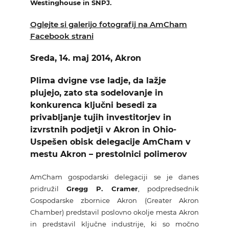
Westinghouse in SNPJ.
Oglejte si galerijo fotografij na AmCham
Facebook strani
Sreda, 14. maj 2014, Akron
Plima dvigne vse ladje, da lažje
plujejo, zato sta sodelovanje in
konkurenca ključni besedi za
privabljanje tujih investitorjev in
izvrstnih podjetji v Akron in Ohio-
Uspešen obisk delegacije AmCham v
mestu Akron – prestolnici polimerov
AmCham gospodarski delegaciji se je danes
pridružil
Gregg P. Cramer
, podpredsednik
Gospodarske zbornice Akron (Greater Akron
Chamber) predstavil poslovno okolje mesta Akron
in predstavil ključne industrije, ki so močno