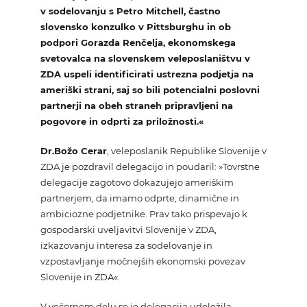
v sodelovanju s Petro Mitchell, častno
slovensko konzulko v Pittsburghu in ob
podpori Gorazda Renčelja, ekonomskega
svetovalca na slovenskem veleposlaništvu v
ZDA uspeli identificirati ustrezna podjetja na
ameriški strani, saj so bili potencialni poslovni
partnerji na obeh straneh pripravljeni na
pogovore in odprti za priložnosti.«
Dr.Božo Cerar
, veleposlanik Republike Slovenije v
ZDA je pozdravil delegacijo in poudaril: »Tovrstne
delegacije zagotovo dokazujejo ameriškim
partnerjem, da imamo odprte, dinamične in
ambiciozne podjetnike. Prav tako prispevajo k
gospodarski uveljavitvi Slovenije v ZDA,
izkazovanju interesa za sodelovanje in
vzpostavljanje močnejših ekonomski povezav
Slovenije in ZDA«.
V večernem delu se je delegacija udeležila