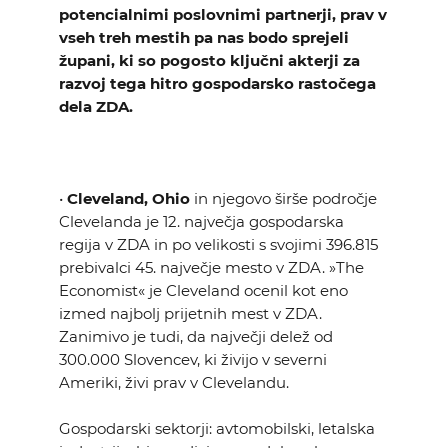
potencialnimi poslovnimi partnerji, prav v
vseh treh mestih pa nas bodo sprejeli
župani, ki so pogosto ključni akterji za
razvoj tega hitro gospodarsko rastočega
dela ZDA.
•
Cleveland, Ohio
in njegovo širše področje
Clevelanda je 12. največja gospodarska
regija v ZDA in po velikosti s svojimi 396.815
prebivalci 45. največje mesto v ZDA. »The
Economist« je Cleveland ocenil kot eno
izmed najbolj prijetnih mest v ZDA.
Zanimivo je tudi, da največji delež od
300.000 Slovencev, ki živijo v severni
Ameriki, živi prav v Clevelandu.
Gospodarski sektorji: avtomobilski, letalska