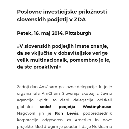
KOLEDAR DOGODKOV
Poslovne investicijske priložnosti
slovenskih podjetij v ZDA
NOVICE
Petek, 16. maj 2014, Pittsburgh
KONTAKT
»
V slovenskih podjetjih imate znanje,
da se vključite v dobaviteljske verige
GALERIJA
velik multinacionalk, pomembno je le,
da ste proaktivni
«
Želimo postati član
Zadnji dan AmCham poslovne delegacije, ki jo je
organizirala AmCham Slovenija skupaj z Javno
agencijo Spirit, so člani delegacije obiskali
globalni
sedež podjetja Westinghouse
.
Nagovoril jih je
Ron Lewis
, podpredsednik
korporacije odgovoren za Ameriko in nove
projekte. Med drugim je poudaril, da je Nuklearna