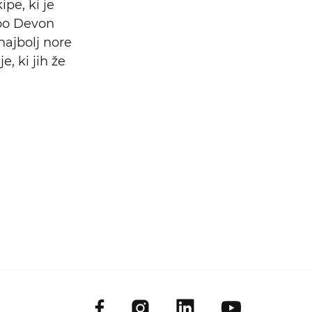
pe, ki je
 bo Devon
najbolj nore
e, ki jih že