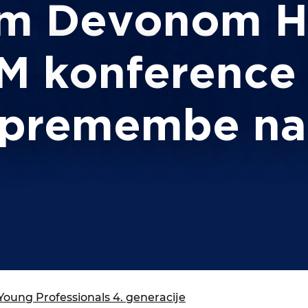
isija za prihodnost
m Devonom Ha
a in izobraževanja
M konference
premembe na 
oung Professionals 4. generacije