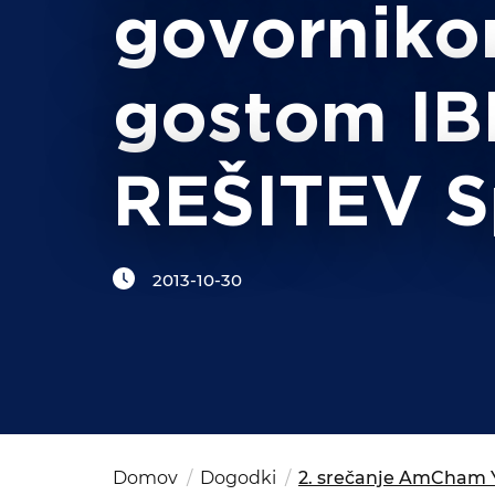
Kom
govorniko
del
OSAC Ljubljana
Believe in Slovenia
gostom IB
A Business Solutions
REŠITEV S
2013-10-30
Domov
Dogodki
2. srečanje AmCham Y