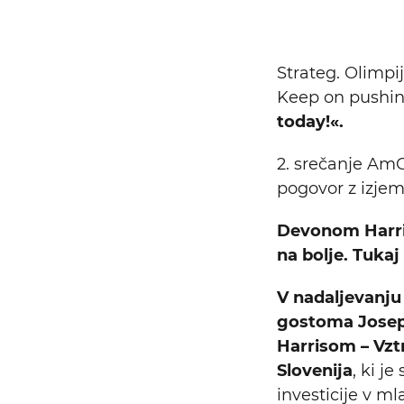
Strateg. Olimpi
Keep on pushin
today!«.
2. srečanje Am
pogovor z izje
Devonom Harr
na bolje. Tukaj 
V nadaljevanju 
gostoma Josep
Harrisom – Vztr
Slovenija
, ki j
investicije v m