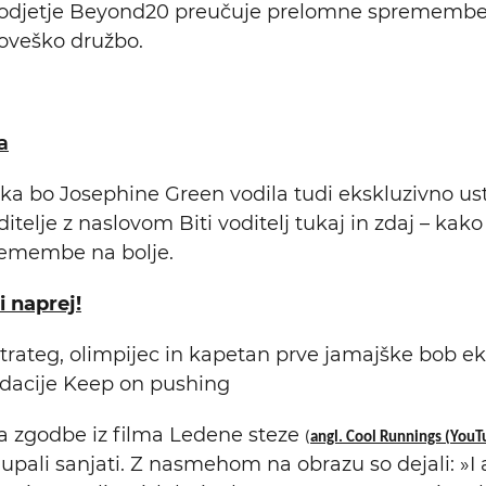
podjetje Beyond20 preučuje prelomne spremembe,
loveško družbo.
a
a bo Josephine Green vodila tudi ekskluzivno us
itelje z naslovom Biti voditelj tukaj in zdaj – kako
premembe na bolje.
i naprej!
strateg, olimpijec in kapetan prve jamajške bob ek
ndacije Keep on pushing
a zgodbe iz filma Ledene steze
(
angl. Cool Runnings (YouT
 upali sanjati. Z nasmehom na obrazu so dejali: »I