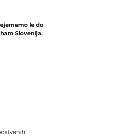
rejemamo le do
Cham Slovenija.
Išči
odstvenih