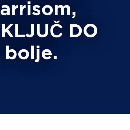
rrisom,
 KLJUČ DO
bolje.