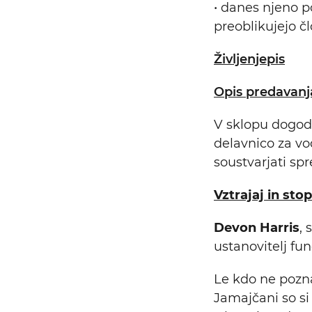
• danes njeno 
preoblikujejo č
Življenjepis
Opis predavanj
V sklopu dogodk
delavnico za vod
soustvarjati s
Vztrajaj in stop
Devon Harris
, 
ustanovitelj fu
Le kdo ne pozn
Jamajčani so si