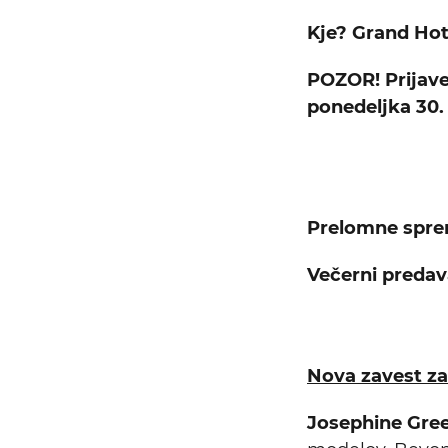
Kje? Grand Hot
POZOR! Prijav
ponedeljka 30.
Iskalni niz
Prelomne spr
Večerni predava
Nova zavest z
Josephine Gre