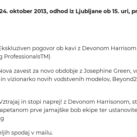
24. oktober 2013, odhod iz Ljubljane ob 15. uri, p
kskluziven pogovor ob kavi z Devonom Harrisom (
ProfessionalsTM)
ova zavest za novo obdobje z Josephine Green, 
 in vizionarko novih vodstvenih modelov, Beyond20
Vztrajaj in stopi naprej! z Devonom Harrisonom, s
kapetanom prve jamajške bob ekipe ter ustanovite
ng
ljih spodaj v mailu.