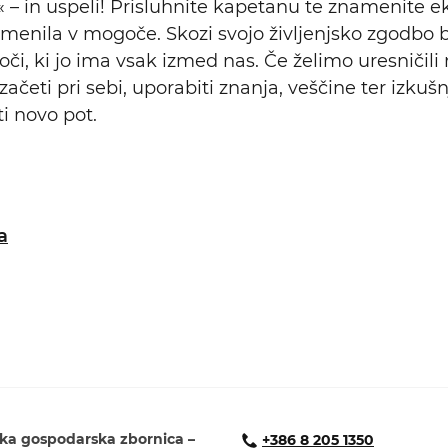
 – in uspeli! Prisluhnite kapetanu te znamenite eki
enila v mogoče. Skozi svojo življenjsko zgodbo
či, ki jo ima vsak izmed nas. Če želimo uresničili 
četi pri sebi, uporabiti znanja, veščine ter izkušnj
i novo pot.
a
ka gospodarska zbornica –
+386 8 205 1350