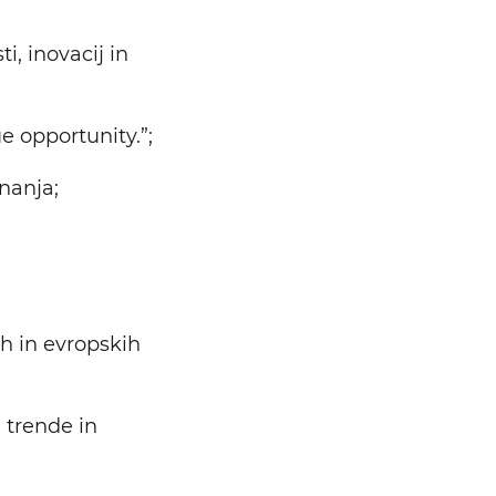
i, inovacij in
e opportunity.”;
nanja;
ih in evropskih
a trende in