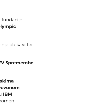
j fundacije
Olympic
nje ob kavi ter
TEV Spremembe
nskima
 Devonom
ju
IBM
k pomen