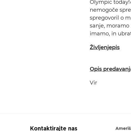
Olympic today!«
nemogoče sprem
spregovoril o mo
sanje, moramo za
imamo, in ubrat
Življenjepis
Opis predavanj
Vir
Ameriš
Kontaktirajte nas