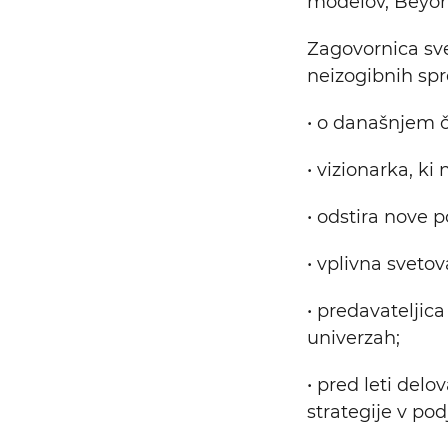
modelov, Beyond
Zagovornica svež
neizogibnih s
• o današnjem č
• vizionarka, k
• odstira nove 
• vplivna svetov
• predavateljic
univerzah;
• pred leti delo
strategije v po