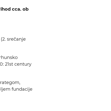
rihod cca. ob
2. srečanje
vrhunsko
: 21st century
trategom,
ljem fundacije