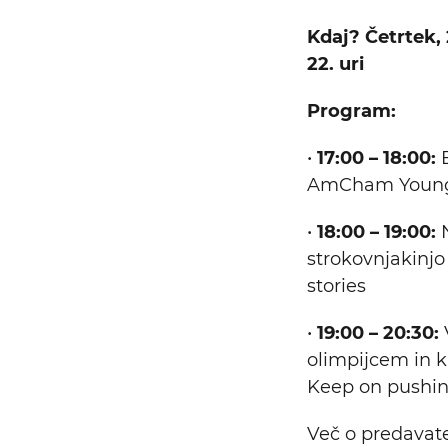
Kdaj? Četrtek, 
22. uri
Program:
•
17:00 – 18:00:
E
AmCham Young 
•
18:00 – 19:00:
N
strokovnjakinjo
stories
•
19:00 – 20:30:
olimpijcem in 
Keep on pushi
Več o predavate