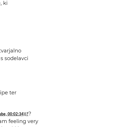
 ki
tvarjalno
 s sodelavci
ipe ter
?
ube, 00:02:34))?
 am feeling very