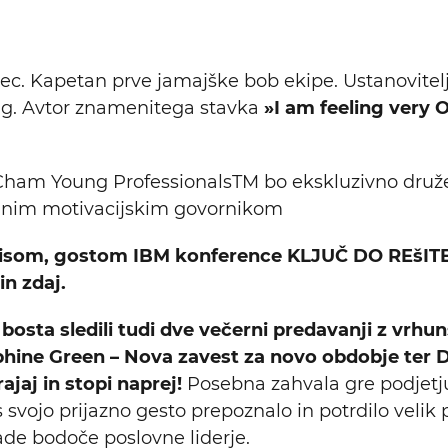
jec. Kapetan prve jamajške bob ekipe. Ustanovitel
g. Avtor znamenitega stavka
»I am feeling very 
Cham Young ProfessionalsTM bo ekskluzivno druže
mnim motivacijskim govornikom
isom, gostom IBM konference KLJUČ DO REšI
in zdaj.
bosta sledili tudi dve večerni predavanji z vrhu
hine Green – Nova zavest za novo obdobje ter
ajaj in stopi naprej!
Posebna zahvala gre podjet
e s svojo prijazno gesto prepoznalo in potrdilo veli
lade bodoče poslovne liderje.