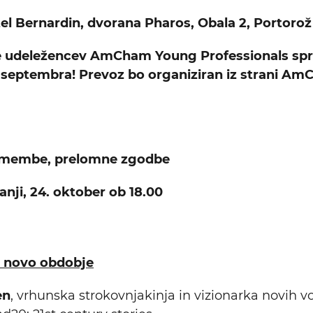
el Bernardin, dvorana Pharos, Obala 2, Portorož
e udeležencev AmCham Young Professionals sp
 septembra! Prevoz bo organiziran iz strani Am
emembe, prelomne zgodbe
nji, 24. oktober ob 18.00
a novo obdobje
en
, vrhunska strokovnjakinja in vizionarka novih v