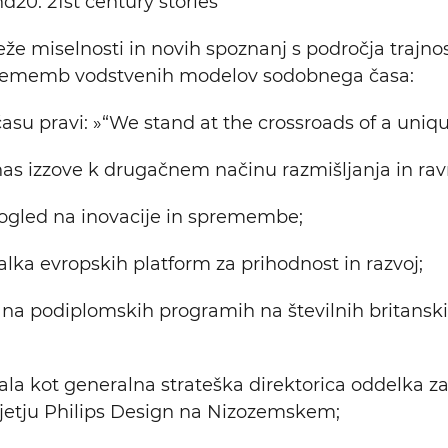
20: 21st century stories
e miselnosti in novih spoznanj s področja trajnost
prememb vodstvenih modelov sodobnega časa:
asu pravi: »“We stand at the crossroads of a uniqu
i nas izzove k drugačnem načinu razmišljanja in rav
pogled na inovacije in spremembe;
alka evropskih platform za prihodnost in razvoj;
a na podiplomskih programih na številnih britansk
vala kot generalna strateška direktorica oddelka z
djetju Philips Design na Nizozemskem;