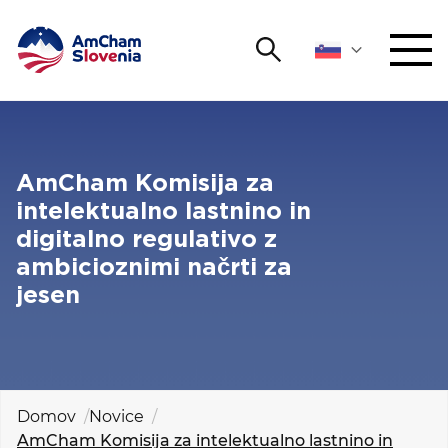
Išči
DOGODKI IN MREŽENJE
Iskalni niz
Išči
ZAGOVORNIŠTVO
AmCham Komisija za
intelektualno lastnino in
YOUNG
digitalno regulativo z
Open 
AmCham
ambicioznimi načrti za
jesen
MEDNARODNO SODELOVANJE
ČLANSTVO
O NAS
Domov
Novice
AmCham Komisija za intelektualno lastnino in