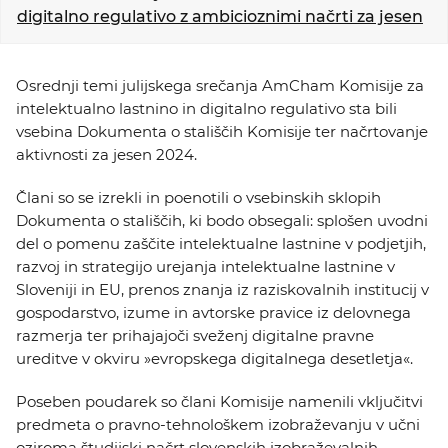
KOLEDAR DOGODKOV
digitalno regulativo z ambicioznimi načrti za jesen
NOVICE
Osrednji temi julijskega srečanja AmCham Komisije za
intelektualno lastnino in digitalno regulativo sta bili
KONTAKT
vsebina Dokumenta o stališčih Komisije ter načrtovanje
aktivnosti za jesen 2024.
GALERIJA
Člani so se izrekli in poenotili o vsebinskih sklopih
Dokumenta o stališčih, ki bodo obsegali: splošen uvodni
del o pomenu zaščite intelektualne lastnine v podjetjih,
Želimo postati član
razvoj in strategijo urejanja intelektualne lastnine v
Sloveniji in EU, prenos znanja iz raziskovalnih institucij v
gospodarstvo, izume in avtorske pravice iz delovnega
razmerja ter prihajajoči sveženj digitalne pravne
ureditve v okviru »evropskega digitalnega desetletja«.
Poseben poudarek so člani Komisije namenili vključitvi
predmeta o pravno-tehnološkem izobraževanju v učni
oziroma študijski načrt slovenskih izobraževalnih