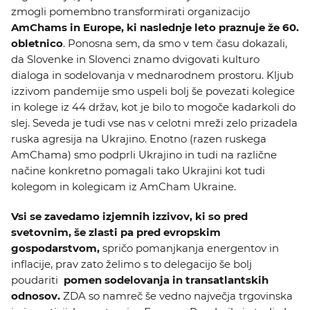
zmogli pomembno transformirati organizacijo
AmChams in Europe, ki naslednje leto praznuje že 60.
obletnico
. Ponosna sem, da smo v tem času dokazali,
da Slovenke in Slovenci znamo dvigovati kulturo
dialoga in sodelovanja v mednarodnem prostoru. Kljub
izzivom pandemije smo uspeli bolj še povezati kolegice
in kolege iz 44 držav, kot je bilo to mogoče kadarkoli do
slej. Seveda je tudi vse nas v celotni mreži zelo prizadela
ruska agresija na Ukrajino. Enotno (razen ruskega
AmChama) smo podprli Ukrajino in tudi na različne
načine konkretno pomagali tako Ukrajini kot tudi
kolegom in kolegicam iz AmCham Ukraine.
Vsi se zavedamo izjemnih izzivov, ki so pred
svetovnim, še zlasti pa pred evropskim
gospodarstvom,
spričo pomanjkanja energentov in
inflacije, prav zato želimo s to delegacijo še bolj
poudariti
pomen sodelovanja in transatlantskih
odnosov.
ZDA so namreč še vedno največja trgovinska