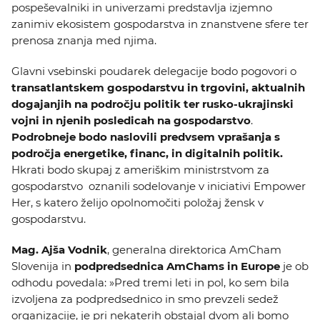
pospeševalniki in univerzami predstavlja izjemno
zanimiv ekosistem gospodarstva in znanstvene sfere ter
prenosa znanja med njima.
Glavni vsebinski poudarek delegacije bodo pogovori o
transatlantskem gospodarstvu in trgovini, aktualnih
dogajanjih na področju politik ter rusko-ukrajinski
vojni in njenih posledicah na gospodarstvo
.
Podrobneje bodo naslovili predvsem vprašanja s
področja energetike, financ, in digitalnih politik.
Hkrati bodo skupaj z ameriškim ministrstvom za
gospodarstvo oznanili sodelovanje v iniciativi Empower
Her, s katero želijo opolnomočiti položaj žensk v
gospodarstvu.
Mag. Ajša Vodnik
, generalna direktorica AmCham
Slovenija in
podpredsednica AmChams in Europe
je ob
odhodu povedala: »Pred tremi leti in pol, ko sem bila
izvoljena za podpredsednico in smo prevzeli sedež
organizacije, je pri nekaterih obstajal dvom ali bomo