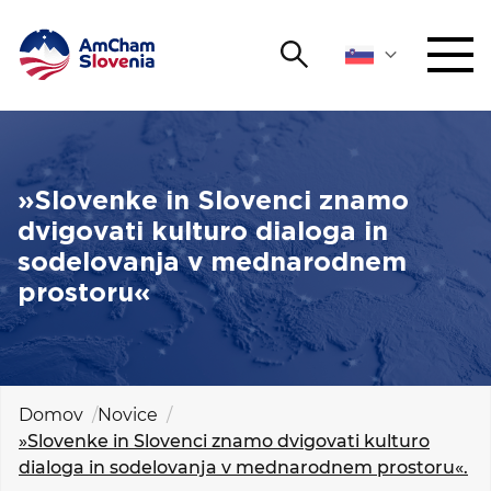
Išči
DOGODKI IN MREŽENJE
Iskalni niz
Išči
ZAGOVORNIŠTVO
»Slovenke in Slovenci znamo
dvigovati kulturo dialoga in
YOUNG
sodelovanja v mednarodnem
Open 
AmCham
prostoru«
MEDNARODNO SODELOVANJE
ČLANSTVO
Domov
Novice
»Slovenke in Slovenci znamo dvigovati kulturo
O NAS
dialoga in sodelovanja v mednarodnem prostoru«.