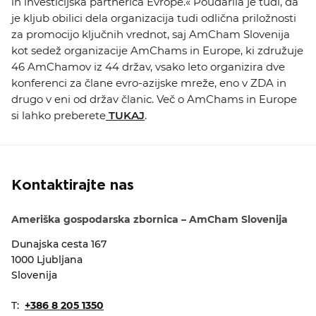
in investicijska partnerica Evrope.« Poudarila je tudi, da
je kljub obilici dela organizacija tudi odlična priložnosti
za promocijo ključnih vrednot, saj AmCham Slovenija
kot sedež organizacije AmChams in Europe, ki združuje
46 AmChamov iz 44 držav, vsako leto organizira dve
konferenci za člane evro-azijske mreže, eno v ZDA in
drugo v eni od držav članic. Več o AmChams in Europe
si lahko preberete
TUKAJ
.
Kontaktirajte nas
Ameriška gospodarska zbornica – AmCham Slovenija
Dunajska cesta 167
1000 Ljubljana
Slovenija
T:
+386 8 205 1350