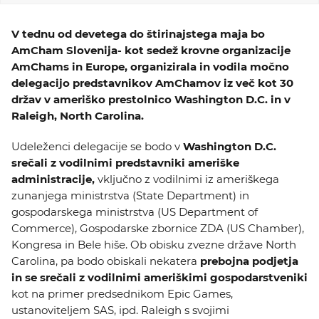
KOLEDAR DOGODKOV
V tednu od devetega do štirinajstega maja bo
AmCham Slovenija- kot sedež krovne organizacije
NOVICE
AmChams in Europe, organizirala in vodila močno
delegacijo predstavnikov AmChamov iz več kot 30
KONTAKT
držav v ameriško prestolnico Washington D.C. in v
Raleigh, North Carolina.
GALERIJA
Udeleženci delegacije se bodo v
Washington D.C.
srečali z vodilnimi predstavniki ameriške
administracije,
vključno z vodilnimi iz ameriškega
Želimo postati član
zunanjega ministrstva (State Department) in
gospodarskega ministrstva (US Department of
Commerce), Gospodarske zbornice ZDA (US Chamber),
Kongresa in Bele hiše. Ob obisku zvezne države North
Carolina, pa bodo obiskali nekatera
prebojna podjetja
in se srečali z vodilnimi ameriškimi gospodarstveniki
kot na primer predsednikom Epic Games,
ustanoviteljem SAS, ipd. Raleigh s svojimi