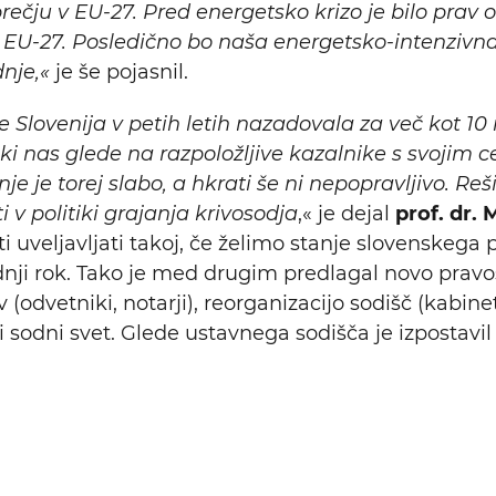
rečju v EU-27. Pred energetsko krizo je bilo prav 
 v EU-27. Posledično bo naša energetsko-intenzivn
dnje,«
je še pojasnil.
e Slovenija v petih letih nazadovala za več kot 10 
, ki nas glede na razpoložljive kazalnike s svoji
 je torej slabo, a hkrati še ni nepopravljivo. Rešit
i v politiki grajanja krivosodja
,« je dejal
prof. dr. 
eti uveljavljati takoj, če želimo stanje slovenskeg
ednji rok. Tako je med drugim predlagal novo pravo
v (odvetniki, notarji), reorganizacijo sodišč (kabin
i sodni svet. Glede ustavnega sodišča je izpostavi