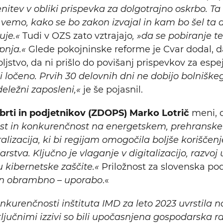
itev v obliki prispevka za dolgotrajno oskrbo. Ta
e vemo, kako se bo zakon izvajal in kam bo šel ta 
uje.«
Tudi v OZS zato vztrajajo
, »da se pobiranje t
opnja.«
Glede pokojninske reforme je Cvar dodal, da
jstvo, da ni prišlo do povišanj prispevkov za espej
ti ločeno. Prvih 30 delovnih dni ne dobijo bolnišk
 deležni zaposleni,«
je še pojasnil.
brti in podjetnikov (ZDOPS) Marko Lotrič
meni, 
ost in konkurenčnost na energetskem, prehranskem
alizacija, ki bi regijam omogočila boljše koriščenj
stva. Ključno je vlaganje v digitalizacijo, razvoj
u kibernetske zaščite.«
Priložnost za slovenska podj
o in obrambno – uporabo
.«
onkurenčnosti inštituta IMD za leto 2023 uvrstila 
jučnimi izzivi so bili upočasnjena gospodarska ras