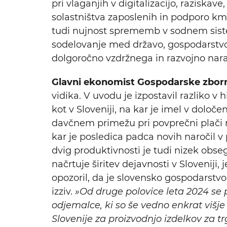
pri vlaganjih v digitalizacijo, raziskav
solastništva zaposlenih in podporo kmet
tudi nujnost sprememb v sodnem sistemu
sodelovanje med državo, gospodarstvom
dolgoročno vzdržnega in razvojno nar
Glavni ekonomist Gospodarske zborni
vidika. V uvodu je izpostavil razliko v h
kot v Sloveniji, na kar je imel v dolo
davčnem primežu pri povprečni plači na
kar je posledica padca novih naročil v
dvig produktivnosti je tudi nizek obseg
načrtuje širitev dejavnosti v Sloveniji
opozoril, da je slovensko gospodarstvo 
izziv.
»Od druge polovice leta 2024 se 
odjemalce, ki so še vedno enkrat viš
Slovenije za proizvodnjo izdelkov za trg