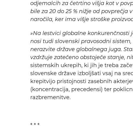
odjemalcih za četrtino višja kot v povp
bile za 20 do 25 % nižje od povprečja
naročila, ker ima višje stroške proizvo
»Na lestvici globalne konkurenčnosti j
nosi tudi slovenski pravosodni sistem
nerazvite države globalnega juga. Stanje
vzdržuje zatečeno obstoječe stanje, nit
sistemskih ukrepih, ki jih je treba zač
slovenske države izboljšati vsaj na sr
krepitvijo pristojnosti zasebnih akterje
(koncentracija, precedensi) ter poklicn
razbremenitve.
* * *
Iskalni niz