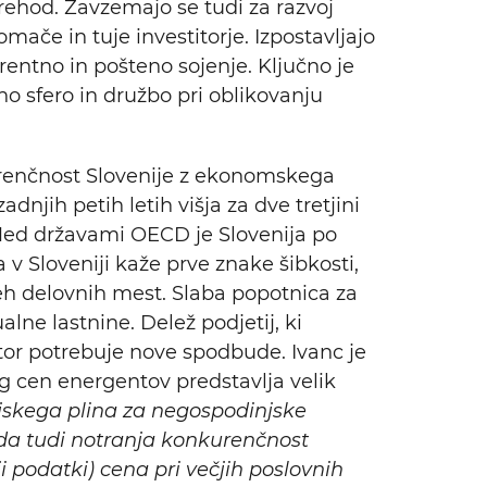
 prehod. Zavzemajo se tudi za razvoj
mače in tuje investitorje. Izpostavljajo
rentno in pošteno sojenje. Ključno je
 sfero in družbo pri oblikovanju
urenčnost Slovenije z ekonomskega
adnjih petih letih višja za dve tretjini
. Med državami OECD je Slovenija po
v Sloveniji kaže prve znake šibkosti,
seh delovnih mest. Slaba popotnica za
lne lastnine. Delež podjetij, ki
ektor potrebuje nove spodbude. Ivanc je
vig cen energentov predstavlja velik
ljskega plina za negospodinjske
ada tudi notranja konkurenčnost
ji podatki) cena pri večjih poslovnih