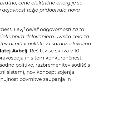
obratno, cene električne energije so
a dejavnost težje pridobivala nova
mest. Levji delež odgovornosti za to
m celokupnim delovanjem uvršča celo za
ev ni niti v politiki, ki samozadovoljno
Matej Avbelj
. Rešitev se skriva v 10
a pravosodja in s tem konkurenčnosti
sodno politiko, razbremenitev sodišč s
etni sistem), nov koncept sojenja
l nujnost povrnitve zaupanja in