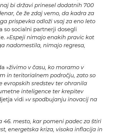
 naj bi državi prinesel dodatnih 700
denar, če že zdaj vemo, da kadra za
ega prispevka odloži vsaj za eno leto
 so socialni partnerji dosegli
e.
»Espeji nimajo enakih pravic kot
ega nadomestila, nimajo regresa,
da »
živimo v času, ko moramo v
 in teritorialnem področju, zato so
e evropskih sredstev ter ohranila
 umetne inteligence ter krepitev
etja vidi »
v spodbujanju inovacij na
na 46. mesto, kar pomeni padec za štiri
t, energetska kriza, visoka inflacija in