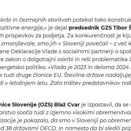
oskrbi in čezmejnih storitvah potekal tako konstruk
ozitivne energije
,« je dejal
predsednik GZS Tibor
jih prispevkov za podjetja. Za konkurenčnost je klj
zmanjševale, smo jih v Sloveniji povečali – z več
isane Deklaracije Vlade s socialnimi partnerji o s
e zakon o dolgotrajni oskrbi in reši problematika 
ergetsko politiko. »
Vlada je 2023 in deloma 2024
ele tudi druge članice EU. Številne države nadaljuj
i v letošnjem letu. Zato trditev predstavnikov na
ice Slovenije (OZS) Blaž Cvar
je izpostavil, da se 
arstvo sooča tudi z izjemno visokimi obremenitvam
izacije je pokazalo, da smo v Sloveniji po obrem
ed 38 državami OECD. In namesto da bi sledili pr