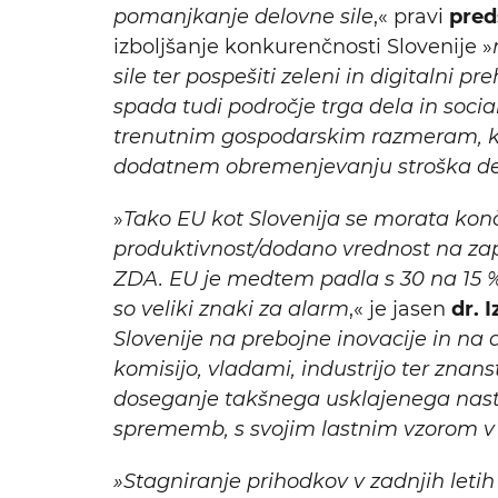
pomanjkanje delovne sile
,« pravi
preds
izboljšanje konkurenčnosti Slovenije »
sile ter pospešiti zeleni in digitalni pr
spada tudi področje trga dela in socia
trenutnim gospodarskim razmeram, kot
dodatnem obremenjevanju stroška dela
»
Tako EU kot Slovenija se morata konč
produktivnost/dodano vrednost na zap
ZDA. EU je medtem padla s 30 na 15 %
so veliki znaki za alarm
,« je jasen
dr. 
Slovenije na prebojne inovacije in na 
komisijo, vladami, industrijo ter znan
doseganje takšnega usklajenega nastop
sprememb, s svojim lastnim vzorom v 
»Stagniranje prihodkov v zadnjih letih 