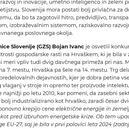
e, razvoj in inovacije, umetno inteligenco in zeleni
ijstvu. Slovenija mora postati bolj privlačna za do
, da bo ta zagotovil hitro, predvidljivo, transpa
, izobraževalnim sistemom, raziskovalno razvojno
avnanega poslovnega okolja.
ce Slovenije (GZS) Bojan Ivanc
je osvetlil konk
itrosti gospodarske rasti na Hrvaškem, ki je bila v z
čeni meri vpliv tudi dvig davčnega primeža pri nas
 7. mestu, Hrvaška pa šele na 14. mestu. Trg dela 
 predelovalnih dejavnostih, kjer je dobra petina v
 vlaganj v stroje in opremo ter proizvode intelektua
, je najnižji po letu 2010, kar pomeni, da zasebni s
bolj industrializirano kot hrvaško, zaradi česar d
ponovno krepijo cene električne energije in zeme
je kot pred izbruhom energetske krize. Ob tem up
e EU-27, saj je bila v prvi polovici leta 2024 (zadn