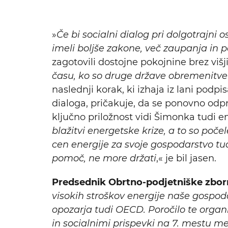
»
Če bi socialni dialog pri dolgotrajni 
imeli boljše zakone, več zaupanja in p
zagotovili dostojne pokojnine brez viš
času, ko so druge države obremenitve 
naslednji korak, ki izhaja iz lani podp
dialoga, pričakuje, da se ponovno odpr
ključno priložnost vidi Šimonka tudi en
blažitvi energetske krize, a to so poč
cen energije za svoje gospodarstvo tud
pomoč, ne more držati
,« je bil jasen.
Predsednik Obrtno-podjetniške zborn
visokih stroškov energije naše gospod
opozarja tudi OECD. Poročilo te organ
in socialnimi prispevki na 7. mestu m