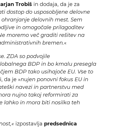
Marjan Trobiš
in dodaja, da je za
jšati dostop do usposobljene delovne
o ohranjanje delovnih mest. Sem
odljive in omogočale prilagoditev
Ne moremo več graditi rešitev na
administrativnih bremen.
«
se. ZDA so podvojile
 globalnega BDP in bo kmalu presegla
ečjem BDP tako usihajoče EU. Vse to
, da je »
n
ujen ponovni fokus EU in
rateški navezi in partnerstvu med
mora nujno takoj reformirati za
 lahko in mora biti nosilka teh
vnost,«
izpostavlja
predsednica