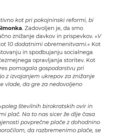
Išči
tivno kot pri pokojninski reformi, bi
 Šimonka
. Zadovoljen je, da smo
učno znižanje davkov in prispevkov. »
V
 kot 10 dodatnimi obremenitvami.
« Kot
poštovanju in spodbujanju socialnega
čezmejnega opravljanja storitev. Kot
 res pomagala gospodarstvu pri
ejo z izvajanjem ukrepov za znižanje
še vlade, da gre za nedovoljeno
»
poleg številnih birokratskih ovir in
i plač. Na to nas sicer že dlje časa
enjenosti povprečne plače z dohodnino
iporočilom, da razbremenimo plače, se