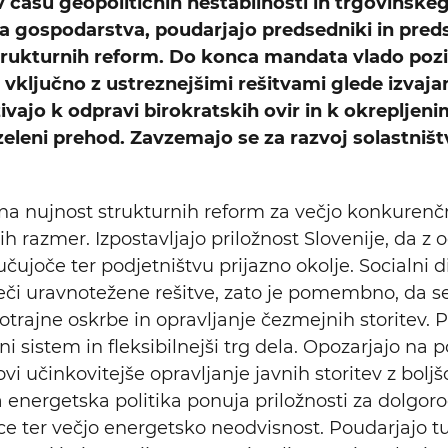
j v času geopolitičnih nestabilnosti in trgovinsk
a gospodarstva, poudarjajo predsedniki in pred
 strukturnih reform. Do konca mandata vlado pozi
ključno z ustreznejšimi rešitvami glede izvajan
vajo k odpravi birokratskih ovir in k okrepljeni
zeleni prehod. Zavzemajo se za razvoj solastništv
na nujnost strukturnih reform za večjo konkurenčn
 razmer. Izpostavljajo priložnost Slovenije, da z 
učujoče ter podjetništvu prijazno okolje. Socialni 
či uravnotežene rešitve, zato je pomembno, da se t
gotrajne oskrbe in opravljanje čezmejnih storitev.
ni sistem in fleksibilnejši trg dela. Opozarjajo n
 učinkovitejše opravljanje javnih storitev z boljšo 
na energetska politika ponuja priložnosti za dolg
e ter večjo energetsko neodvisnost. Poudarjajo 