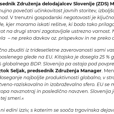
ednik Združenja delodajalcev Slovenije (ZDS) 
nujno povečati učinkovitost javnih storitev, izbol
ehod
. V trenutni gospodarski
negotovosti je ključn
le, kjer moramo iskati rešitve, ki bodo tako prilag
 na drugi strani zagotavljale ustrezno varnost. 
 – ne preko davkov oz. prispevkov in ne preko 
no zbuditi iz tridesetletne zaverovanosti sami va
oslenega glede na EU. Kitajska je dosegla 25 %
 globalnega BDP. Slovenija pa ostaja pod povpr
Iztok Seljak, predsednik Združenja Manager
. Meni
doseganje najboljše produktivnosti globalno, v st
stveno-raziskovalno in izobraževalno sfero. EU se 
a navznotraj in posledično navzven. Slovenija je
tej smeri
.«
ni edini izziv, s katerim se sooča trgovinska deja