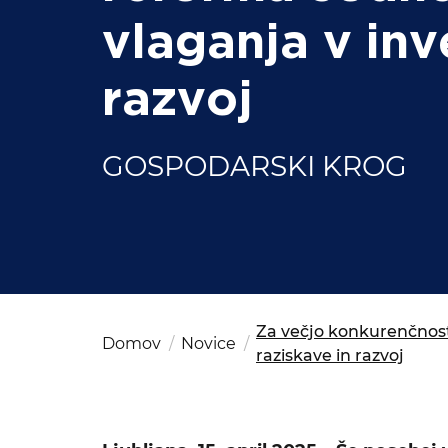
Kom
del
OSAC Ljubljana
vlaganja v inve
Believe in Slovenia
razvoj
A Business Solutions
GOSPODARSKI KROG
Za večjo konkurenčnost 
Domov
Novice
raziskave in razvoj