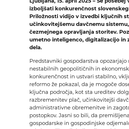
Ljubljana, 15. april 2025 – Še posebe
izboljšati konkurenčnost slovenskeg
Priložnosti vidijo v izvedbi ključnih
učinkovitejšemu davčnemu sistemu, v
čezmejnega opravljanja storitev. Pozi
umetno inteligenco, digitalizacijo in 
dela.
Predstavniki gospodarstva opozarjajo 
nestabilnih geopolitičnih in ekonomskih
konkurenčnost in ustvari stabilno, vklj
reformo že pokazal, da je mogoče dose
ključna področja, kot sta ureditev dol
razbremenitev plač, učinkovitejši davč
administrativne obremenitve in zagotovi
postopkov. Jasni so bili, da premišlje
gospodarske in gospodinjske odjemalc