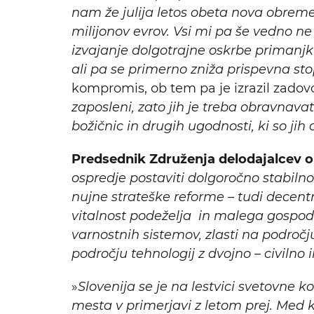
nam že julija letos obeta nova obremen
milijonov evrov. Vsi mi pa še vedno n
izvajanje dolgotrajne oskrbe primanjk
ali pa se primerno zniža prispevna st
kompromis, ob tem pa je izrazil zadovol
zaposleni, zato jih je treba obravnava
božičnic in drugih ugodnosti, ki so jih
Predsednik Združenja delodajalcev o
ospredje postaviti dolgoročno stabiln
nujne strateške reforme – tudi decentr
vitalnost podeželja in malega gospodar
varnostnih sistemov, zlasti na področj
področju tehnologij z dvojno – civiln
»
Slovenija se je na lestvici svetovne k
mesta v primerjavi z letom prej. Med kl