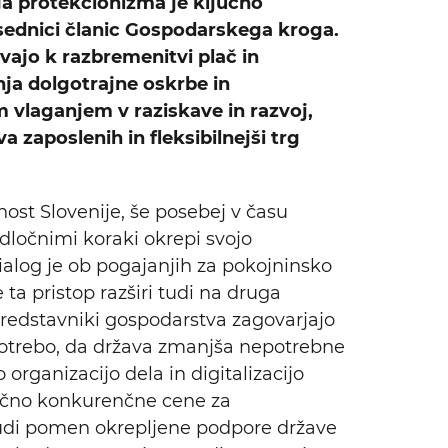
ega protekcionizma je ključno
sednici članic Gospodarskega kroga.
vajo k razbremenitvi plač in
ja dolgotrajne oskrbe in
m vlaganjem v raziskave in razvoj,
a zaposlenih in fleksibilnejši trg
ost Slovenije, še posebej v času
odločnimi koraki okrepi svojo
dialog je ob pogajanjih za pokojninsko
a pristop razširi tudi na druga
 Predstavniki gospodarstva zagovarjajo
a potrebo, da država zmanjša nepotrebne
organizacijo dela in digitalizacijo
oročno konkurenčne cene za
tudi pomen okrepljene podpore države