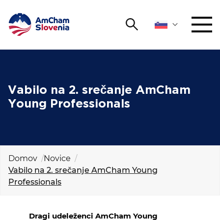
Išči
DOGODKI IN MREŽENJE
Iskalni niz
Išči
ZAGOVORNIŠTVO
Vabilo na 2. srečanje AmCham
Young Professionals
YOUNG
Open 
AmCham
MEDNARODNO SODELOVANJE
Domov
Novice
Vabilo na 2. srečanje AmCham Young
ČLANSTVO
Professionals
O NAS
Dragi udeleženci AmCham Young