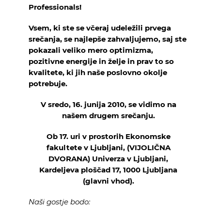
Professionals!
KOLEDAR DOGODKOV
Vsem, ki ste se včeraj udeležili prvega
NOVICE
srečanja, se najlepše zahvaljujemo, saj ste
pokazali veliko mero optimizma,
pozitivne energije in želje in prav to so
KONTAKT
kvalitete, ki jih naše poslovno okolje
potrebuje.
GALERIJA
V sredo, 16. junija 2010, se vidimo na
našem drugem srečanju.
Želimo postati član
Ob 17. uri v prostorih Ekonomske
fakultete v Ljubljani, (VIJOLIČNA
DVORANA) Univerza v Ljubljani,
Kardeljeva ploščad 17, 1000 Ljubljana
(glavni vhod).
Naši gostje bodo: