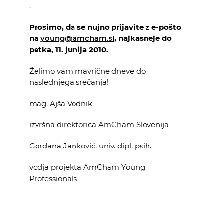
.
Prosimo, da se nujno prijavite z e-pošto
na
young@amcham.si
, najkasneje do
petka, 11. junija 2010.
Želimo vam mavrične dneve do
naslednjega srečanja!
mag. Ajša Vodnik
izvršna direktorica AmCham Slovenija
Gordana Janković, univ. dipl. psih.
vodja projekta AmCham Young
Professionals