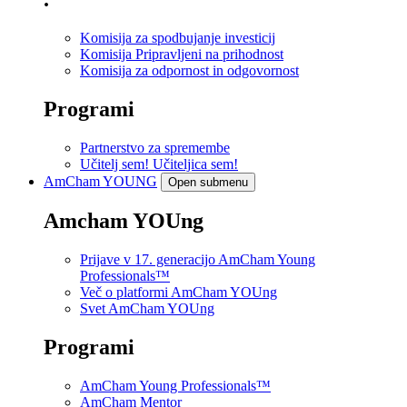
Komisija za spodbujanje investicij
Komisija Pripravljeni na prihodnost
Komisija za odpornost in odgovornost
Programi
Partnerstvo za spremembe
Učitelj sem! Učiteljica sem!
AmCham
YOUNG
Open submenu
Amcham YOUng
Prijave v 17. generacijo AmCham Young
Professionals™
Več o platformi AmCham YOUng
Svet AmCham YOUng
Programi
AmCham Young Professionals™
AmCham Mentor