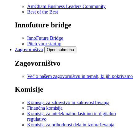
AmCham Business Leaders Community
Best of the Best
Innofuture bridge
InnoFuture Bridge
Pitch your startup
Zagovorništvo
Open submenu
Zagovorništvo
Več o našem zagovorništvu in temah, ki jih pokrivamo
Komisije
Komisija za zdravstvo in kakovost bivanja
Finančna komisija
Komisija za intelektualno lastnino in digitalno
regulativo
Komisija za prihodnost dela in izobraževanja
.