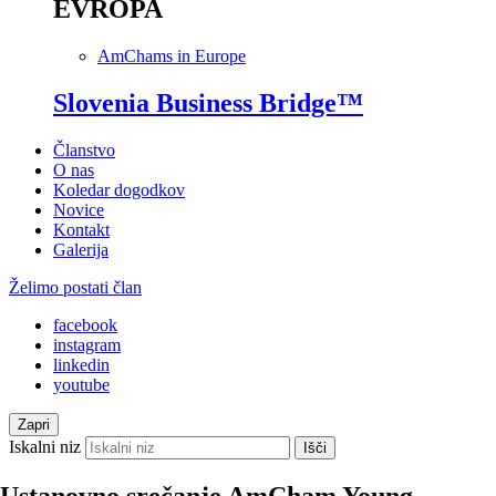
EVROPA
AmChams in Europe
Slovenia Business Bridge™
Članstvo
O nas
Koledar dogodkov
Novice
Kontakt
Galerija
Želimo postati član
facebook
instagram
linkedin
youtube
Zapri
Iskalni niz
Išči