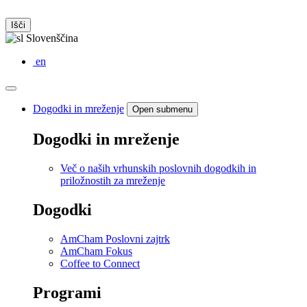
Išči
Slovenščina
en
Dogodki in mreženje
Open submenu
Dogodki in mreženje
Več o naših vrhunskih poslovnih dogodkih in
priložnostih za mreženje
Dogodki
AmCham Poslovni zajtrk
AmCham Fokus
Coffee to Connect
Programi