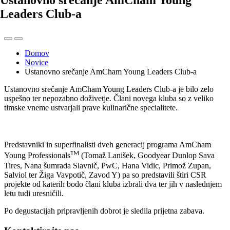
Ustanovno srečanje AmCham Young
Leaders Club-a
Domov
Novice
Ustanovno srečanje AmCham Young Leaders Club-a
Ustanovno srečanje AmCham Young Leaders Club-a je bilo zelo
uspešno ter nepozabno doživetje. Člani novega kluba so z veliko
timske vneme ustvarjali prave kulinarične specialitete.
Predstavniki in superfinalisti dveh generacij programa AmCham
TM
Young Professionals
(Tomaž Lanišek, Goodyear Dunlop Sava
Tires, Nana šumrada Slavnič, PwC, Hana Vidic, Primož Zupan,
Salviol ter Žiga Vavpotič, Zavod Y) pa so predstavili štiri CSR
projekte od katerih bodo člani kluba izbrali dva ter jih v naslednjem
letu tudi uresničili.
Po degustacijah pripravljenih dobrot je sledila prijetna zabava.