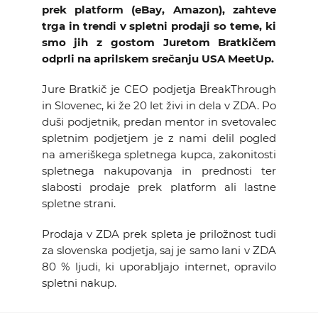
prek platform (eBay, Amazon), zahteve
KOLEDAR DOGODKOV
trga in trendi v spletni prodaji so teme, ki
smo jih
z gostom Juretom Bratkičem
NOVICE
odprli na aprilskem srečanju USA MeetUp.
Jure Bratkič je CEO podjetja BreakThrough
KONTAKT
in Slovenec, ki že 20 let živi in dela v ZDA. Po
duši podjetnik, predan mentor in svetovalec
GALERIJA
spletnim podjetjem je z nami delil pogled
na ameriškega spletnega kupca, zakonitosti
spletnega nakupovanja in prednosti ter
slabosti prodaje prek platform ali lastne
Želimo postati član
spletne strani.
Prodaja v ZDA prek spleta je priložnost tudi
za slovenska podjetja, saj je samo lani v ZDA
80 % ljudi, ki uporabljajo internet, opravilo
spletni nakup.