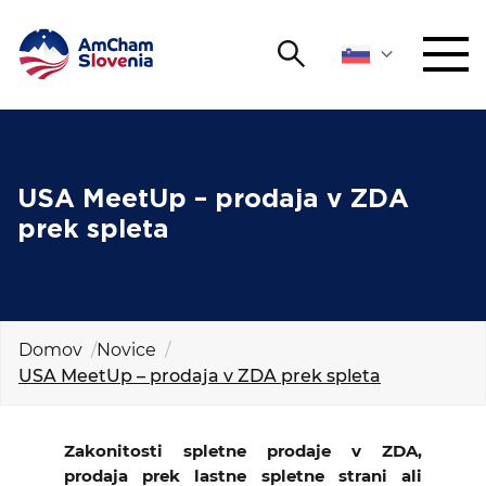
Išči
DOGODKI IN MREŽENJE
Iskalni niz
Išči
ZAGOVORNIŠTVO
USA MeetUp – prodaja v ZDA
prek spleta
YOUNG
Open 
AmCham
MEDNARODNO SODELOVANJE
Domov
Novice
USA MeetUp – prodaja v ZDA prek spleta
ČLANSTVO
O NAS
Zakonitosti spletne prodaje v ZDA,
prodaja prek lastne spletne strani ali