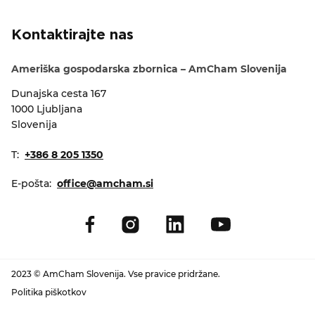
Kontaktirajte nas
Ameriška gospodarska zbornica – AmCham Slovenija
Dunajska cesta 167
1000 Ljubljana
Slovenija
T:
+386 8 205 1350
E-pošta:
office@amcham.si
2023 © AmCham Slovenija. Vse pravice pridržane.
Politika piškotkov