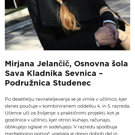
Mirjana Jelančič, Osnovna šola
Sava Kladnika Sevnica –
Podružnica Studenec
Po desetletju ravnateljevanja se je vrnila v učilnico, kjer
danes poučuje v kombiniranem oddelku 4. in 5. razreda.
Učence uči za življenje: s praktičnimi projekti, kot je
gostilnica v učilnici, kjer otroci kuhajo, računajo,
oblikujejo oglase in sodelujejo. V razredu spodbuja
medsebojno pomoč, vpeljala je drevo dobrih del in