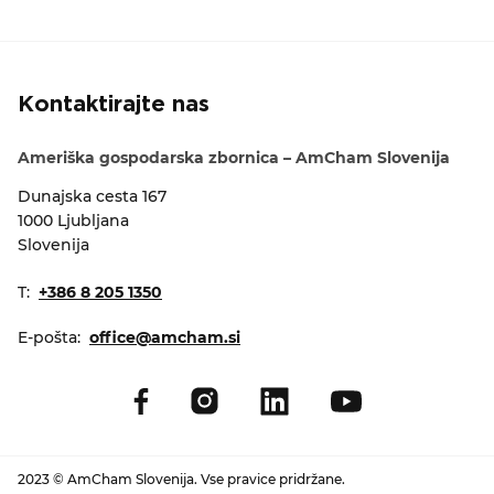
Kontaktirajte nas
Ameriška gospodarska zbornica – AmCham Slovenija
Dunajska cesta 167
1000 Ljubljana
Slovenija
T:
+386 8 205 1350
E-pošta:
office@amcham.si
2023 © AmCham Slovenija. Vse pravice pridržane.