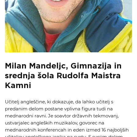
Milan Mandeljc, Gimnazija in
srednja šola Rudolfa Maistra
Kamni
Učitelj angleščine, ki dokazuje, da lahko učitelj s
predanim delom postane vplivna figura tudi na
mednarodni ravni. Je soavtor državnih tekmovanj,
ustvarjalec angleških muzikalov, govorec na
mednarodnih konferencah in eden izmed 16 najboljših
učiteljev angleškega jezika na svetu. S svojim delom,