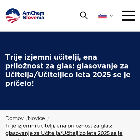
Išči
DOGODKI IN MREŽENJE
Iskalni niz
Išči
ZAGOVORNIŠTVO
Trije izjemni učitelji, ena
priložnost za glas: glasovanje za
YOUNG
Učitelja/Učiteljico leta 2025 se je
Open 
AmCham
pričelo!
MEDNARODNO SODELOVANJE
ČLANSTVO
Domov
Novice
Trije izjemni učitelji, ena priložnost za glas:
O NAS
glasovanje za Učitelja/Učiteljico leta 2025 se je