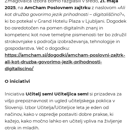
Zmagovalca izbora bomo razglasili v sredo,
21. maja
2025
, na
AmCham Poslovnem zajtrku
z naslovom
»Ali
kot družba govorimo jezik prihodnosti – digitališčino?«
,
ki bo potekal v Grand Hotelu Plaza v Ljubljani. Dogodek
bo osredotočen na pomen digitalnih znanj in
kompetenc kot nove temeljne pismenosti ter bo združil
strokovnjake s področja izobraževanja, tehnologije in
gospodarstva. Več o dogodku:
https://amcham.si/dogodki/amcham-poslovni-zajtrk-
ali-kot-druzba-govorimo-jezik-prihodnosti-
digitaliscino/
O iniciativi
Iniciativa
Učitelj sem! Učiteljica sem!
si prizadeva za
višjo prepoznavnost in ugled učiteljskega poklica v
Sloveniji. Izbor Učitelja/Učiteljice leta je eden od
načinov, kako v ospredje postaviti dobre prakse, ki
kažejo, kako močno lahko en učitelj vpliva na življenje
otrok in mladih.