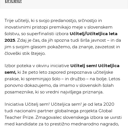
pričelo!
KOLEDAR DOGODKOV
Trije učitelji, ki s svojo predanostjo, srčnostjo in
NOVICE
inovativnimi pristopi premikajo meje v slovenskem
šolstvu, so superfinalisti izbora
Učitelj/Učiteljica leta
KONTAKT
2025
. Zdaj je čas, da jih spozna tudi širša javnost – in da
jim s svojim glasom pokažemo, da znanje, zavzetost in
človeški stik štejejo.
GALERIJA
Izbor poteka v okviru iniciative
Učitelj sem! Učiteljica
sem!,
ki že peto leto zapored prepoznava učiteljske
Želimo postati član
prakse, ki spreminjajo šolo – in družbo – na bolje. Letos
ponovno dokazujemo, da imamo v slovenskih šolah
posameznike, ki so vredni najvišjega priznanja.
Iniciativa Učitelj sem! Učiteljica sem! je od leta 2020
tudi nacionalni partner globalnega projekta Global
Teacher Prize. Zmagovalec slovenskega izbora se uvrsti
med kandidate za to prestižno mednarodno nagrado,