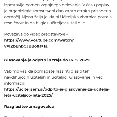
izpostavlja pomen vzgojnega delovanja. V času poplav
je organizirala sprostitveni dan za sto otrok s prizadetih
območij. Njena želja je, da bi Učiteljska zbornica postala
resničnost in da bi glas učiteljev slišali dlje.
Povezava do video predstavitve
–
https://www.youtube.com/watch?
v=1ZbEnbCJBBo&t=1s
.
Glasovanje je odprto in traja do 16. 5. 2025!
Vabimo vas, da pomagate razširiti glas o teh
navdihujočih učiteljih in učiteljici. Glasovanje in več
informacij:
https://uciteljsem.si/odprto-je-glasovanje-za-ucitelja-
leta-uciteljico-leta-2025/
Razglasitev zmagovalca