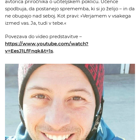
avtorica priročnika o učiteljskem poklicu. Učence
spodbuja, da postanejo sprememba, ki si jo želijo – in da
ne obupajo nad seboj. Kot pravi: »Verjamem v vsakega
izmed vas. Ja, tudi v tebe.«
Povezava do video predstavitve –
https://www.youtube.com/watch?
v=EesJ1LfFnqk&t=1s
.