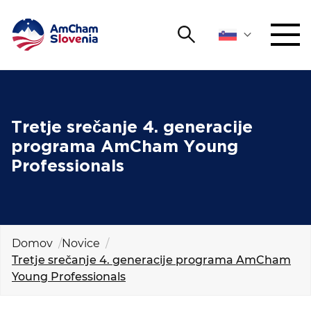
Išči
DOGODKI IN MREŽENJE
Iskalni niz
Išči
ZAGOVORNIŠTVO
Tretje srečanje 4. generacije
programa AmCham Young
YOUNG
Professionals
Open 
AmCham
MEDNARODNO SODELOVANJE
ČLANSTVO
Domov
Novice
Tretje srečanje 4. generacije programa AmCham
Young Professionals
O NAS