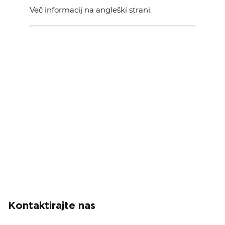
KOLEDAR DOGODKOV
Več informacij na angleški strani.
NOVICE
KONTAKT
GALERIJA
Želimo postati član
Kontaktirajte nas