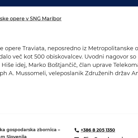
isija za prihodnost
a in izobraževanja
nske opere v SNG Maribor
e opere Traviata, neposredno iz Metropolitanske 
ledalo več kot 500 obiskovalcev. Uvodni nagovor so
ca Hiše idej, Marko Boštjančič, član uprave Telekoma
seph A. Mussomeli, veleposlanik Združenih držav A
ka gospodarska zbornica –
+386 8 205 1350
 Slovenija