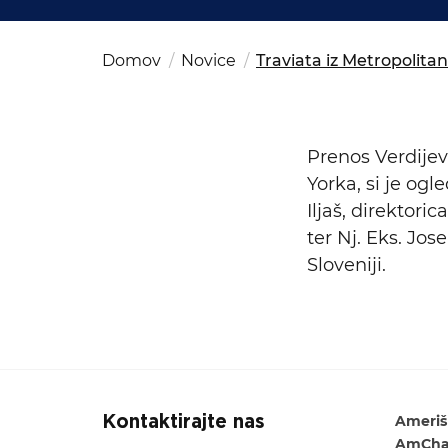
Kom
del
OSAC Ljubljana
Believe in Slovenia
Domov
Novice
Traviata iz Metropolita
A Business Solutions
Iskalni niz
Prenos Verdijev
Yorka, si je og
Iljaš, direktori
ter Nj. Eks. Jo
Sloveniji.
Ameriš
Kontaktirajte nas
AmCham