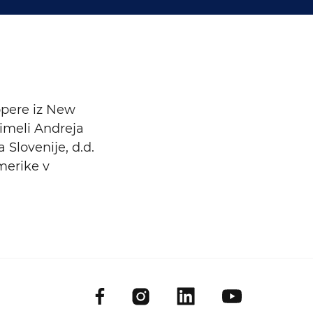
Išči
opere iz New
 imeli Andreja
 Slovenije, d.d.
merike v