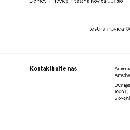
Domov
Novice
testna novica 001 slo
Kom
del
OSAC Ljubljana
Iskalni niz
Believe in Slovenia
A Business Solutions
testna novica 0
Ameriš
Kontaktirajte nas
AmCham
Dunajsk
1000 Lj
Sloveni