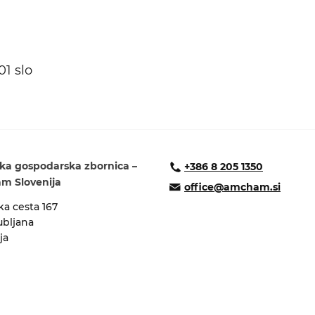
isija za prihodnost
a in izobraževanja
01 slo
ka gospodarska zbornica –
+386 8 205 1350
 Slovenija
office@amcham.si
a cesta 167
ubljana
ja