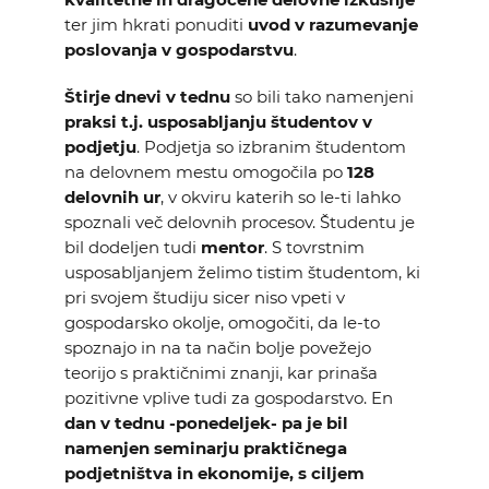
ter jim hkrati ponuditi
uvod v razumevanje
poslovanja v gospodarstvu
.
Štirje dnevi v tednu
so bili tako namenjeni
praksi t.j. usposabljanju študentov v
podjetju
. Podjetja so izbranim študentom
na delovnem mestu omogočila po
128
delovnih ur
, v okviru katerih so le-ti lahko
spoznali več delovnih procesov. Študentu je
bil dodeljen tudi
mentor
. S tovrstnim
usposabljanjem želimo tistim študentom, ki
pri svojem študiju sicer niso vpeti v
gospodarsko okolje, omogočiti, da le-to
spoznajo in na ta način bolje povežejo
teorijo s praktičnimi znanji, kar prinaša
pozitivne vplive tudi za gospodarstvo. En
dan v tednu -ponedeljek- pa je bil
namenjen seminarju praktičnega
podjetništva in ekonomije, s ciljem