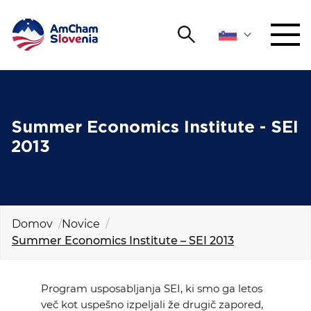
Išči
DOGODKI IN MREŽENJE
Iskalni niz
Išči
ZAGOVORNIŠTVO
Summer Economics Institute - SEI
2013
YOUNG
Open 
AmCham
MEDNARODNO SODELOVANJE
Domov
Novice
Summer Economics Institute – SEI 2013
ČLANSTVO
O NAS
Program usposabljanja SEI, ki smo ga letos
več kot uspešno izpeljali že drugič zapored,