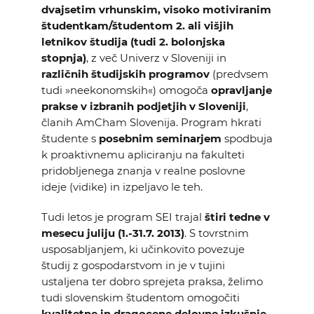
dvajsetim vrhunskim, visoko motiviranim
KOLEDAR DOGODKOV
študentkam/študentom 2. ali višjih
letnikov študija (tudi 2. bolonjska
NOVICE
stopnja)
, z več Univerz v Sloveniji in
različnih študijskih programov
(predvsem
tudi »neekonomskih«) omogoča
opravljanje
KONTAKT
prakse v izbranih podjetjih v Sloveniji
,
članih AmCham Slovenija. Program hkrati
GALERIJA
študente s
posebnim seminarjem
spodbuja
k proaktivnemu apliciranju na fakulteti
pridobljenega znanja v realne poslovne
Želimo postati član
ideje (vidike) in izpeljavo le teh.
Tudi letos je program SEI trajal
štiri tedne v
mesecu juliju (1.-31.7. 2013)
. S tovrstnim
usposabljanjem, ki učinkovito povezuje
študij z gospodarstvom in je v tujini
ustaljena ter dobro sprejeta praksa, želimo
tudi slovenskim študentom omogočiti
kvalitetne in dragocene delovne izkušnje