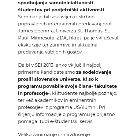
spodbujanja samoiniciativnosti
študentov pri podjetniški aktivnosti
.
Seminar je bil sestavljen iz skrbno
pripravljenih interaktivnih predavanj prof.
James Ebenn-a,
Univerza St. Thomas, St.
Paul, Minnesota, ZDA
, hkrati pa je vključeval
ekskurzije ter zanimiva in aktualna
predavanja vabljenih gostov.
Da bi v SEI 2013 lahko vključili najbolj
primerne kandidate smo
za sodelovanje
prosili slovenske Univerze, ki so k
programu povabile svoje člane- fakultete
in profesorje
-, ki študente najbolje poznajo,
ter več akademikov in eminentnih
profesorjev iz programa USAlumni. Pri
širjenju informacije o programu je prijazno
pomagal tudi e-študentski servis.
Veliko zanimanje in navdušenje