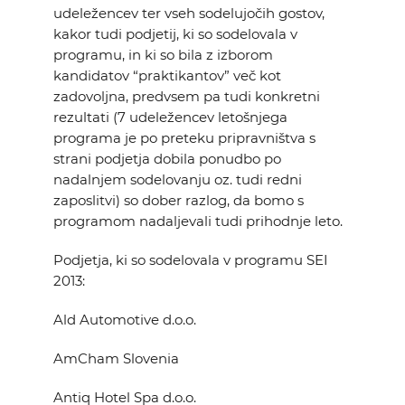
udeležencev ter vseh sodelujočih gostov,
kakor tudi podjetij, ki so sodelovala v
programu, in ki so bila z izborom
kandidatov “praktikantov” več kot
zadovoljna, predvsem pa tudi konkretni
rezultati (7 udeležencev letošnjega
programa je po preteku pripravništva s
strani podjetja dobila ponudbo po
nadalnjem sodelovanju oz. tudi redni
zaposlitvi) so dober razlog, da bomo s
programom nadaljevali tudi prihodnje leto.
Podjetja, ki so sodelovala v programu SEI
2013:
Ald Automotive d.o.o.
AmCham Slovenia
Antiq Hotel Spa d.o.o.