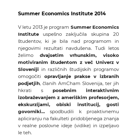
Summer Economics Institute 2014
V letu 2013 je program
Summer Economics
Institute
uspešno zaključila skupina 20
študentov, ki je bila nad programom in
njegovimi rezultati navdušena. Tudi letos
želimo
dvajsetim vrhunskim, visoko
motiviranim študentom z več Univerz v
Sloveniji
in različnih študijskih programov
omogočiti
opravljanje prakse v izbranih
podjetjih
, članih AmCham Slovenija, ter jih
hkrati s
posebnim interaktivnim
izobraževanjem z ameriškim profesorjem,
ekskurzijami, obiski institucij, gosti
govorniki…
spodbudili k proaktivnemu
apliciranju na fakulteti pridobljenega znanja
v realne poslovne ideje (vidike) in izpeljavo
le teh.