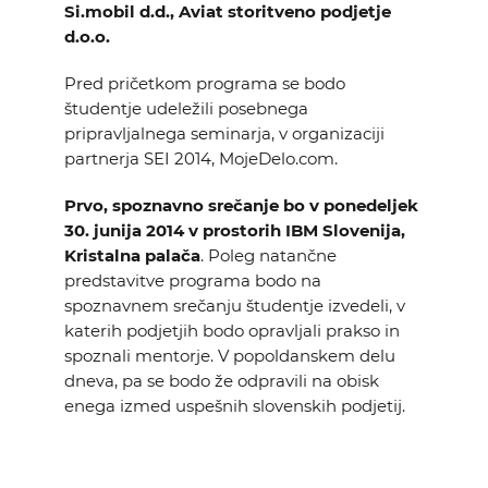
Si.mobil d.d., Aviat storitveno podjetje
d.o.o.
Pred pričetkom programa se bodo
študentje udeležili posebnega
pripravljalnega seminarja, v organizaciji
partnerja SEI 2014, MojeDelo.com.
Prvo, spoznavno srečanje bo v ponedeljek
30. junija 2014 v prostorih IBM Slovenija,
Kristalna palača
. Poleg natančne
predstavitve programa bodo na
spoznavnem srečanju študentje izvedeli, v
katerih podjetjih bodo opravljali prakso in
spoznali mentorje. V popoldanskem delu
dneva, pa se bodo že odpravili na obisk
enega izmed uspešnih slovenskih podjetij.