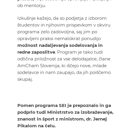
ob mentorju.
Izkušnje kažejo, da so podjetja z izborom
študentov in njihovim prispevkom v okviru
programa zelo zadovoljna, saj jim po
opravljeni praksi nemalokrat ponudijo
možnost nadaljevanja sodelovanja in
redne zaposlitve
. Program je tako tudi
odlična priložnost za vse delodajalce, člane
AmCham Slovenija, ki iščejo nove, mlade
sodelavce in nam zaupajo, da jih poiščemo
skupaj.
Pomen programa
SEI
je prepoznalo in ga
podprlo tudi Ministrstvo za izobraževanje,
znanost in šport z ministrom, dr. Jernej
Pikalom na čelu.