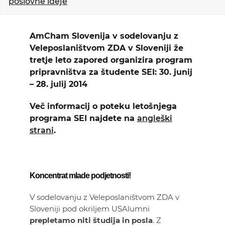
poslovne ideje
KOLEDAR DOGODKOV
AmCham Slovenija v sodelovanju z
NOVICE
Veleposlaništvom ZDA v Sloveniji že
tretje leto zapored organizira program
KONTAKT
pripravništva za študente SEI: 30. junij
– 28. julij 2014
GALERIJA
Več informacij o poteku letošnjega
programa SEI najdete na
angleški
strani
.
Želimo postati član
Koncentrat mlade podjetnosti!
V sodelovanju z Veleposlaništvom ZDA v
Sloveniji pod okriljem USAlumni
prepletamo niti študija in posla
. Z