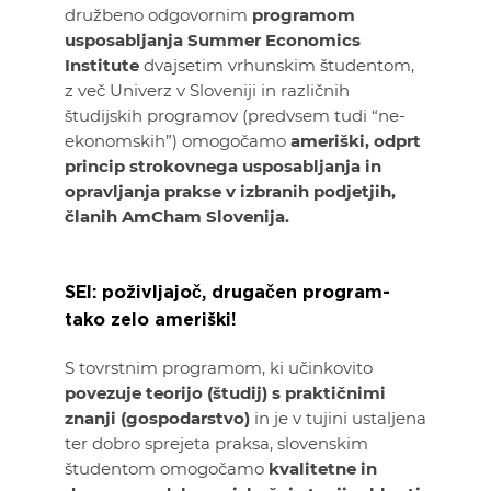
družbeno odgovornim
programom
usposabljanja Summer Economics
Institute
dvajsetim vrhunskim študentom,
z več Univerz v Sloveniji in različnih
študijskih programov (predvsem tudi “ne-
ekonomskih”) omogočamo
ameriški, odprt
princip strokovnega usposabljanja in
opravljanja prakse v izbranih podjetjih,
članih AmCham Slovenija.
SEI: poživljajoč, drugačen program-
tako zelo ameriški!
S tovrstnim programom, ki učinkovito
povezuje teorijo (študij) s praktičnimi
znanji (gospodarstvo)
in je v tujini ustaljena
ter dobro sprejeta praksa, slovenskim
študentom omogočamo
kvalitetne in