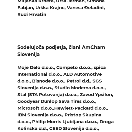
Miljanka Krneta, Urša Jerman, Simona
Fabjan, Urška Krajnc, Vanesa Đeladini,
Rudi Hrvatin
Sodelujoča podjetja, člani AmCham
Slovenija
Moje Delo d.o.o., Competo d.o.o., špica
International d.o.o., ALD Automotive
d.o.o., Bisnode d.o.o., Petrol d.d., SGS
Slovenija d.o.o., Studio Moderna d.o.o.,
Stal (STA Potovanja) d.o.o., Zavod Ypsilon,
Goodyear Dunlop Sava Tires d.o.o.,
Microsoft d.o.o.,Hewlett-Packard d.o.o.,
IBM Slovenija d.o.o., Pristop Skupina
d.o.o., Philip Morris Ljubljana d.o.o., Droga
Kolinska d.d., CEED Slovenija d.o.o.,