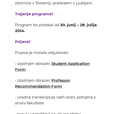
zbornice v Sloveniji, predvsem v Ljubljani.
Trajanje programa?
Program bo potekal od
30. junij – 28. julija
2014.
Prijava?
Prijava je morala vključevati:
• izpolnjen obrazec
Student Application
Form
• izpolnjen obrazec
Professor
Recommendation Form
• uradna transkripcija vseh ocen, potrjena s
strani fakultete
• esej (v angleščini) oz. druga oblika