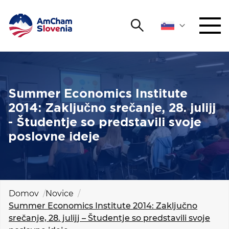
Išči
DOGODKI IN MREŽENJE
Iskalni niz
Išči
ZAGOVORNIŠTVO
Summer Economics Institute
2014: Zaključno srečanje, 28. julijj
YOUNG
- Študentje so predstavili svoje
Open 
AmCham
poslovne ideje
MEDNARODNO SODELOVANJE
ČLANSTVO
Domov
Novice
Summer Economics Institute 2014: Zaključno
O NAS
srečanje, 28. julijj – Študentje so predstavili svoje