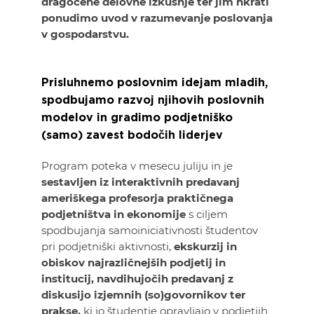
dragocene delovne izkušnje ter jim hkrati
ponudimo uvod v razumevanje poslovanja
v gospodarstvu.
Prisluhnemo poslovnim idejam mladih,
spodbujamo razvoj njihovih poslovnih
modelov in gradimo podjetniško
(samo) zavest bodočih liderjev
Program poteka v mesecu juliju in je
sestavljen iz interaktivnih predavanj
ameriškega profesorja praktičnega
podjetništva in ekonomije
s ciljem
spodbujanja samoiniciativnosti študentov
pri podjetniški aktivnosti,
ekskurzij in
obiskov najrazličnejših podjetij in
institucij, navdihujočih predavanj z
diskusijo izjemnih (so)govornikov ter
prakse,
ki jo študentje opravljajo v podjetjih