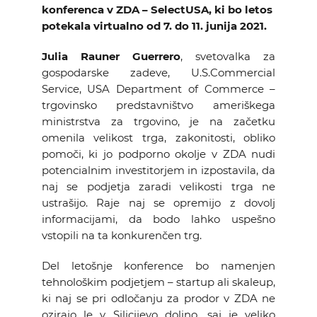
konferenca v ZDA – SelectUSA, ki bo letos
KOLEDAR DOGODKOV
potekala virtualno od 7. do 11. junija 2021.
NOVICE
Julia Rauner Guerrero
, svetovalka za
gospodarske zadeve, U.S.Commercial
Service, USA Department of Commerce –
KONTAKT
trgovinsko predstavništvo ameriškega
ministrstva za trgovino, je na začetku
GALERIJA
omenila velikost trga, zakonitosti, obliko
pomoči, ki jo podporno okolje v ZDA nudi
potencialnim investitorjem in izpostavila, da
naj se podjetja zaradi velikosti trga ne
Želimo postati član
ustrašijo. Raje naj se opremijo z dovolj
informacijami, da bodo lahko uspešno
vstopili na ta konkurenčen trg.
Del letošnje konference bo namenjen
tehnološkim podjetjem – startup ali skaleup,
ki naj se pri odločanju za prodor v ZDA ne
ozirajo le v Silicijevo dolino, saj je veliko