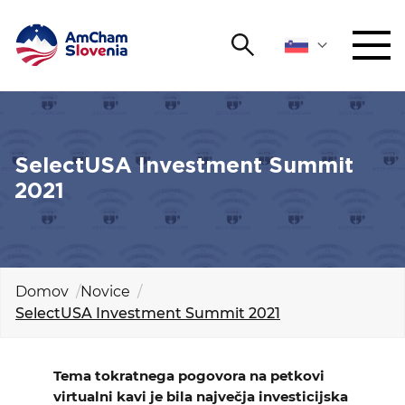
Išči
DOGODKI IN MREŽENJE
Iskalni niz
Išči
ZAGOVORNIŠTVO
SelectUSA Investment Summit
2021
YOUNG
Open 
AmCham
MEDNARODNO SODELOVANJE
Domov
Novice
SelectUSA Investment Summit 2021
ČLANSTVO
O NAS
Tema tokratnega pogovora na petkovi
virtualni kavi je bila največja investicijska