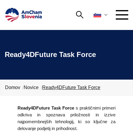
Išči
DOGODKI IN MREŽENJE
Iskalni niz
Išči
Ready4DFuture Task Force
ZAGOVORNIŠTVO
YOUNG
Open 
AmCham
Domov
Novice
Ready4DFuture Task Force
MEDNARODNO SODELOVANJE
ČLANSTVO
Ready4DFuture Task Force
s praktičnimi primeri
odkriva in spoznava priložnosti in izzive
O NAS
najpomembnejših tehnologij, ki so ključne za
delovanje podjetij in prihodnost.