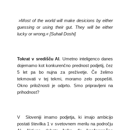
KOLEDAR DOGODKOV
»Most of the world will make desicions by either
NOVICE
guessing or using their gut. They will be either
lucky or wrong.« [Suhail Doshi]
KONTAKT
GALERIJA
Tokrat v središču AI
. Umetno inteligenco danes
dojemamo kot konkurenčno prednost podjetij, čez
5 let pa bo nujna za preživetje. Če želimo
Želimo postati član
tekmovati v tej tekmi, moramo zelo pospešiti.
Okno priložnosti je odprto. Smo pripravljeni na
prihodnost?
V Sloveniji imamo podjetja, ki imajo ambicijo
postati številka 1 v svetovnem merilu na področju