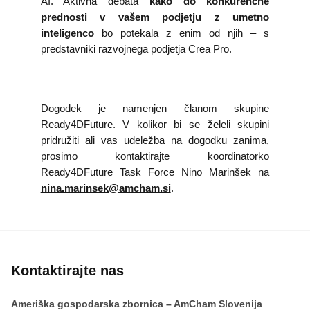
AI. Aktivna debata
kako do konkurenčne
prednosti v vašem podjetju z umetno
inteligenco
bo potekala z enim od njih – s
predstavniki razvojnega podjetja Crea Pro.
Dogodek je namenjen članom skupine
Ready4DFuture. V kolikor bi se želeli skupini
pridružiti ali vas udeležba na dogodku zanima,
prosimo kontaktirajte koordinatorko
Ready4DFuture Task Force Nino Marinšek na
nina.marinsek@amcham.si
.
Kontaktirajte nas
Ameriška gospodarska zbornica – AmCham Slovenija