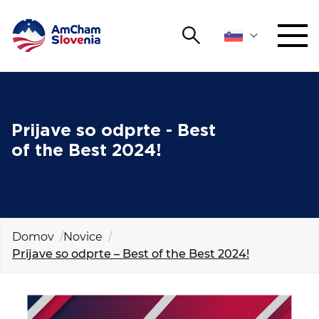
Išči
DOGODKI IN MREŽENJE
Iskalni niz
Išči
ZAGOVORNIŠTVO
Prijave so odprte - Best
of the Best 2024!
YOUNG
Open 
AmCham
MEDNARODNO SODELOVANJE
Domov
Novice
ČLANSTVO
Prijave so odprte – Best of the Best 2024!
O NAS