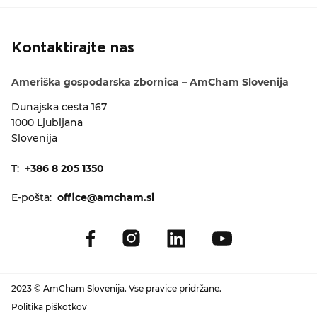
Kontaktirajte nas
Ameriška gospodarska zbornica – AmCham Slovenija
Dunajska cesta 167
1000 Ljubljana
Slovenija
T:
+386 8 205 1350
E-pošta:
office@amcham.si
2023 © AmCham Slovenija. Vse pravice pridržane.
Politika piškotkov