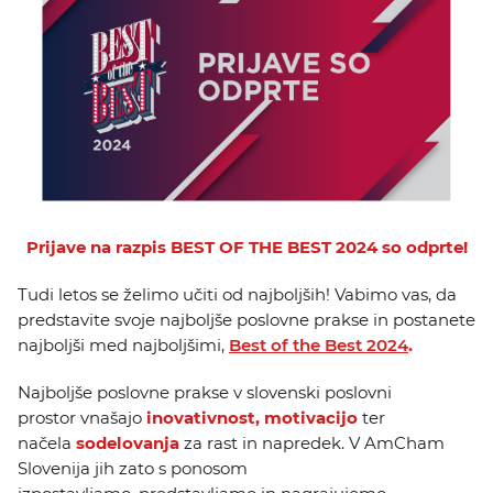
KOLEDAR DOGODKOV
NOVICE
KONTAKT
GALERIJA
Prijave na razpis BEST OF THE BEST 2024 so odprte!
Želimo postati član
Tudi letos se želimo učiti od najboljših! Vabimo vas, da
predstavite svoje najboljše poslovne prakse in postanete
najboljši med najboljšimi,
Best of the Best 2024
.
Najboljše poslovne prakse v slovenski poslovni
prostor vnašajo
inovativnost,
motivacijo
ter
načela
sodelovanja
za rast in napredek. V AmCham
Slovenija jih zato s ponosom