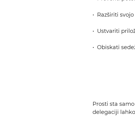
Iskalni niz
• Razširiti sv
• Ustvariti pril
• Obiskati sede
Prosti sta samo 
delegaciji lahk