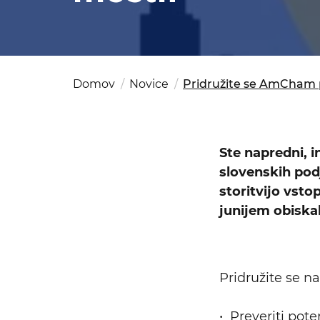
Kom
del
OSAC Ljubljana
Believe in Slovenia
A Business Solutions
Domov
Novice
Pridružite se AmCham po
Ste napredni, 
slovenskih podj
storitvijo vsto
junijem obiskal
Pridružite se na
• Preveriti pot