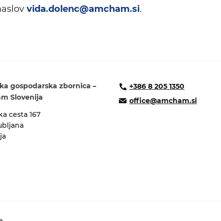
 naslov
vida.dolenc@amcham.si
.
ka gospodarska zbornica –
+386 8 205 1350
 Slovenija
office@amcham.si
a cesta 167
ubljana
ja
e.