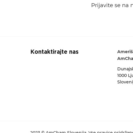
Prijavite se na
Ameriš
Kontaktirajte nas
AmCham
Dunajsk
1000 Lj
Sloveni
2023 © AmCham Slovenija. Vse pravice pridržan