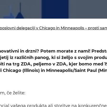
isija za prihodnost
a in izobraževanja
slovni delegaciji v Chicago in Minneapolis – prosti sa
inovativni in drzni? Potem morate z nami! Preds
etij iz različnih panog, ki si želijo s svojim prod
piti na trg ZDA, peljemo v ZDA, kjer bomo med 19
i Chicago (Illinois) in Minneapolis/Saint Paul (Mi
m, če želite:
encial vašega produkta ali storitve na konkurenč