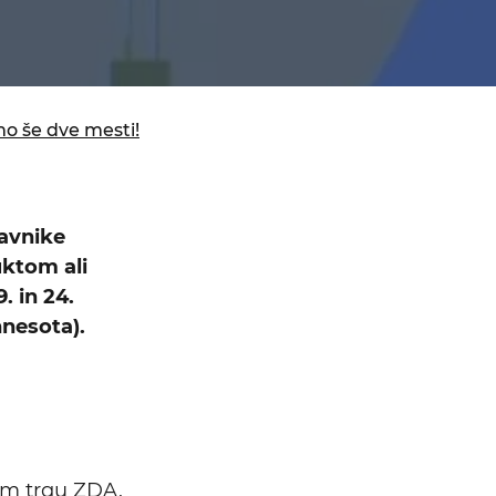
mo še dve mesti!
tavnike
uktom ali
. in 24.
nnesota).
nem trgu ZDA.