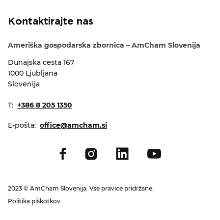
KOLEDAR DOGODKOV
Kontaktirajte nas
NOVICE
Ameriška gospodarska zbornica – AmCham Slovenija
Dunajska cesta 167
KONTAKT
1000 Ljubljana
Slovenija
GALERIJA
T:
+386 8 205 1350
E-pošta:
office@amcham.si
Želimo postati član
2023 © AmCham Slovenija. Vse pravice pridržane.
Politika piškotkov