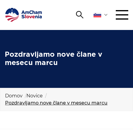
Išči
DOGODKI IN MREŽENJE
Iskalni niz
Išči
ZAGOVORNIŠTVO
Pozdravljamo nove člane v
mesecu marcu
YOUNG
Open 
AmCham
MEDNARODNO SODELOVANJE
Domov
Novice
Pozdravljamo nove člane v mesecu marcu
ČLANSTVO
O NAS