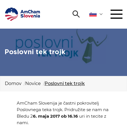
Išči
DOGODKI IN MREŽENJE
Iskalni niz
Išči
ZAGOVORNIŠTVO
Poslovni tek trojk
YOUNG
Open 
AmCham
Domov
Novice
Poslovni tek trojk
MEDNARODNO SODELOVANJE
ČLANSTVO
AmCham Slovenija je častni pokrovitelj
Poslovnega teka trojk. Pridružite se nam na
O NAS
Bledu 2
6. maja 2017 ob 16.16
uri in tecite z
nami.