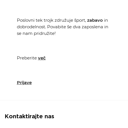
KOLEDAR DOGODKOV
Poslovni tek trojk združuje šport,
zabavo
in
NOVICE
dobrodelnost. Povabite še dva zaposlena in
se nam pridružite!
KONTAKT
GALERIJA
Preberite
več
Želimo postati član
Prijave
Kontaktirajte nas