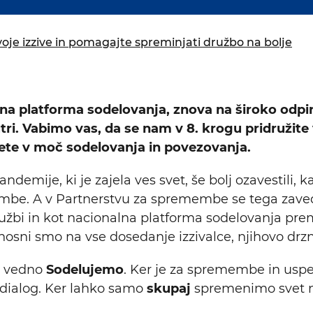
isija za prihodnost
a in izobraževanja
voje izzive in pomagajte spreminjati družbo na bolje
 platforma sodelovanja, znova na široko odpira 
utri. Vabimo vas, da se nam v 8. krogu pridružite
mete v moč sodelovanja in povezovanja.
andemije, ki je zajela ves svet, še bolj ozavestili
membe. A v Partnerstvu za spremembe se tega zav
družbi in kot nacionalna platforma sodelovanja p
onosni smo na vse dosedanje izzivalce, njihovo drz
še vedno
Sodelujemo
. Ker je za spremembe in usp
 dialog. Ker lahko samo
skupaj
spremenimo svet na