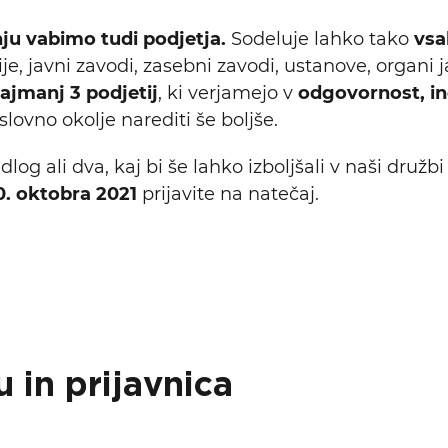
ju vabimo tudi podjetja.
Sodeluje lahko tako
vsa
je, javni zavodi, zasebni zavodi, ustanove, organi 
ajmanj 3 podjetij
, ki verjamejo v
odgovornost, i
slovno okolje narediti še boljše.
g ali dva, kaj bi še lahko izboljšali v naši družb
. oktobra 2021
prijavite na natečaj.
u in prijavnica