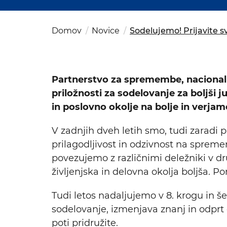
Kom
del
OSAC Ljubljana
Believe in Slovenia
Domov
Novice
Sodelujemo! Prijavite s
A Business Solutions
Partnerstvo za spremembe, nacionalna
priložnosti za sodelovanje za boljši j
in poslovno okolje na bolje in verja
V zadnjih dveh letih smo, tudi zaradi p
prilagodljivost in odzivnost na spre
povezujemo z različnimi deležniki v 
življenjska in delovna okolja boljša. P
Tudi letos nadaljujemo v 8. krogu in 
sodelovanje, izmenjava znanj in odprt
poti pridružite.