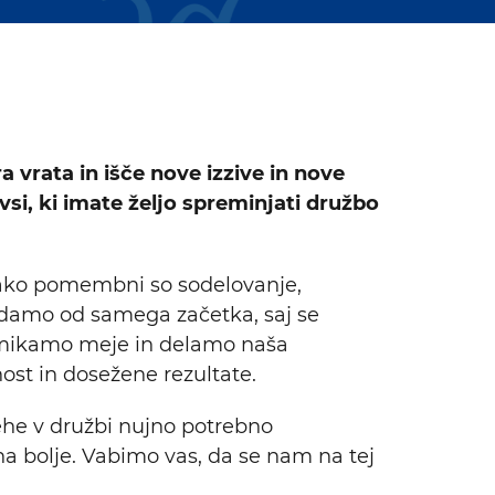
vrata in išče nove izzive in nove
 vsi, ki imate željo spreminjati družbo
, kako pomembni so sodelovanje,
edamo od samega začetka, saj se
remikamo meje in delamo naša
nost in dosežene rezultate.
ehe v družbi nujno potrebno
 bolje. Vabimo vas, da se nam na tej