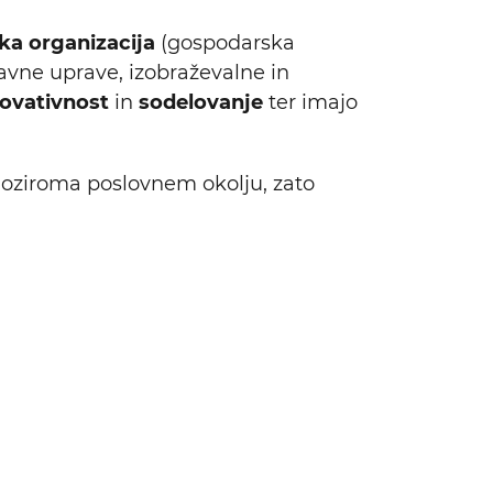
ka organizacija
(gospodarska
javne uprave, izobraževalne in
novativnost
in
sodelovanje
ter imajo
i oziroma poslovnem okolju, zato
Išči