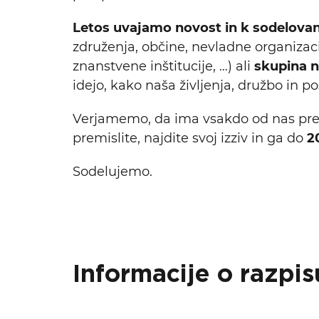
Letos uvajamo novost in k sodelovan
združenja, občine, nevladne organizaci
znanstvene inštitucije, …) ali
skupina n
idejo, kako naša življenja, družbo in po
Verjamemo, da ima vsakdo od nas predlo
Iskalni niz
premislite, najdite svoj izziv in ga do
20
Sodelujemo.
Informacije o razpis