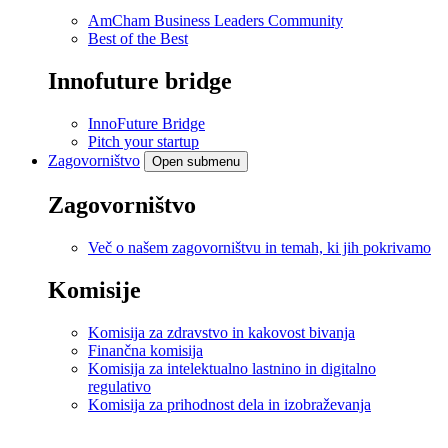
AmCham Business Leaders Community
Best of the Best
Innofuture bridge
InnoFuture Bridge
Pitch your startup
Zagovorništvo
Open submenu
Zagovorništvo
Več o našem zagovorništvu in temah, ki jih pokrivamo
Komisije
Komisija za zdravstvo in kakovost bivanja
Finančna komisija
Komisija za intelektualno lastnino in digitalno
regulativo
Komisija za prihodnost dela in izobraževanja
.