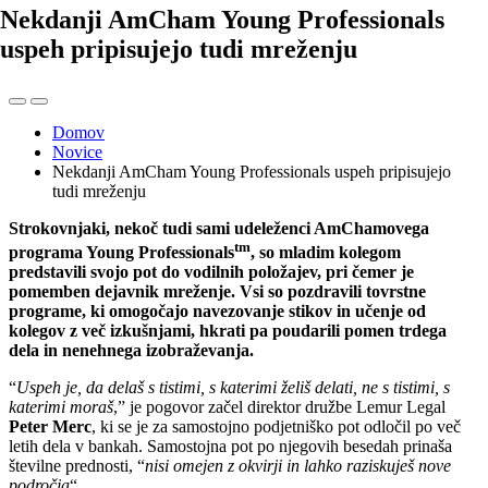
Nekdanji AmCham Young Professionals
uspeh pripisujejo tudi mreženju
Domov
Novice
Nekdanji AmCham Young Professionals uspeh pripisujejo
tudi mreženju
Strokovnjaki, nekoč tudi sami udeleženci AmChamovega
tm
programa Young Professionals
, so mladim kolegom
predstavili svojo pot do vodilnih položajev, pri čemer je
pomemben dejavnik mreženje. Vsi so pozdravili tovrstne
programe, ki omogočajo navezovanje stikov in učenje od
kolegov z več izkušnjami, hkrati pa poudarili pomen trdega
dela in nenehnega izobraževanja.
“
Uspeh je, da delaš s tistimi, s katerimi želiš delati, ne s tistimi, s
katerimi moraš
,” je pogovor začel direktor družbe Lemur Legal
Peter Merc
, ki se je za samostojno podjetniško pot odločil po več
letih dela v bankah. Samostojna pot po njegovih besedah prinaša
številne prednosti, “
nisi omejen z okvirji in lahko raziskuješ nove
področja
“.