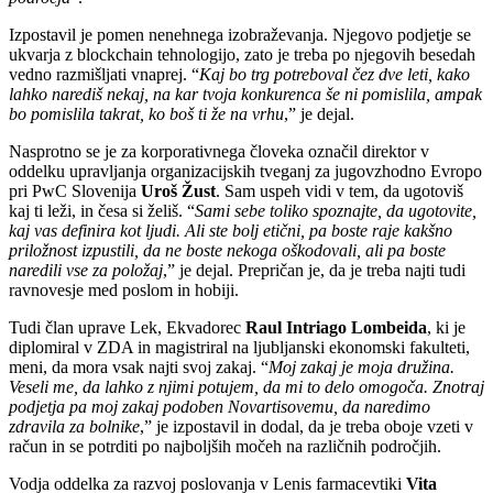
Izpostavil je pomen nenehnega izobraževanja. Njegovo podjetje se
ukvarja z blockchain tehnologijo, zato je treba po njegovih besedah
vedno razmišljati vnaprej. “
Kaj bo trg potreboval čez dve leti, kako
lahko narediš nekaj, na kar tvoja konkurenca še ni pomislila, ampak
bo pomislila takrat, ko boš ti že na vrhu
,” je dejal.
Nasprotno se je za korporativnega človeka označil direktor v
oddelku upravljanja organizacijskih tveganj za jugovzhodno Evropo
pri PwC Slovenija
Uroš Žust
. Sam uspeh vidi v tem, da ugotoviš
kaj ti leži, in česa si želiš. “
Sami sebe toliko spoznajte, da ugotovite,
kaj vas definira kot ljudi. Ali ste bolj etični, pa boste raje kakšno
priložnost izpustili, da ne boste nekoga oškodovali, ali pa boste
naredili vse za položaj
,” je dejal. Prepričan je, da je treba najti tudi
ravnovesje med poslom in hobiji.
Tudi
član uprave Lek, Ekvadorec
Raul Intriago Lombeida
, ki je
diplomiral v ZDA in magistriral na ljubljanski ekonomski fakulteti,
meni, da mora vsak najti svoj zakaj. “
Moj zakaj je moja družina.
Veseli me, da lahko z njimi potujem, da mi to delo omogoča. Znotraj
podjetja pa moj zakaj podoben Novartisovemu, da naredimo
zdravila za bolnike
,” je izpostavil in dodal, da je treba oboje vzeti v
račun in se potrditi po najboljših močeh na različnih področjih.
Vodja oddelka za razvoj poslovanja v Lenis farmacevtiki
Vita