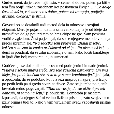
Godec
meni, da je treba najti tisto, v čemer si dober, potem pa biti v
tem čim boljši, tako v zasebnem kot poslovnem življenju. “
Če dolgo
časa delaš to, v čemer si res dober, potem vsi zmagajo, podjetje,
družina, okolica
,” je strnila.
Govorci so se dotaknili tudi metod dela in odnosov s svojimi
ekipami. Merc je pojasnil, da ima sam veliko idej, a je od ideje do
uresničitve dolga pot, pri tem pa brez ekipe ne gre. Sam poskuša
voditi z zgledom. Žust
pa je dejal, da so se njegove metode vodenja
precej spreminjale. “
Na začetku sem predvsem izhajal iz sebe,
kakšen sem sam in enako pričakoval od ekipe. Pa nismo vsi isti
,” je
dejal in poudaril, da se zdaj izobražuje o tem, kako ločiti karakterje
in ljudi čim bolj motivirati in jih usmerjati.
Godčeva
je se dotaknila odnosov med podrejenimi in nadrejenimi.
“
Midva s šefom imava srečo, sva zelo različna karakterja. On ima
ideje, jaz pa dokončam stvari in to je super kombinacija
,” je dejala,
a opozorila, da se podobno kot v zvezi nasprotja najprej privlačijo,
po petih letih pa ti gredo stvari na živce. Zato se je treba po njenih
besedah redno pogovarjati. “
Tudi na vas je, da ste aktivni pri teh
odnosih, ni samo na šefu
,” je poudarila. Lombeida je medtem
izpostavil, da njegov šef ni vedno fizično prisoten, zato svojevrsten
izziv prinaša tudi to, kako v tem virtualnem svetu vzpostaviti pristne
odnose.