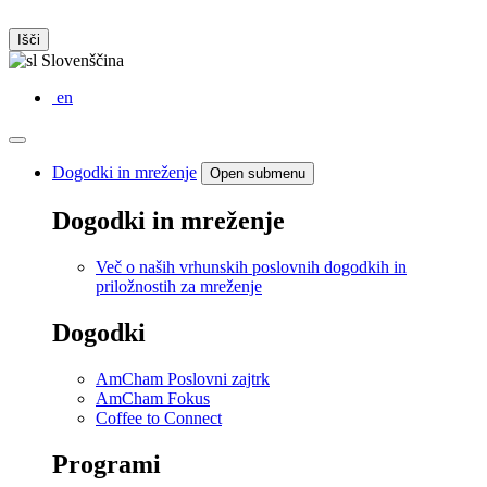
Išči
Slovenščina
en
Dogodki in mreženje
Open submenu
Dogodki in mreženje
Več o naših vrhunskih poslovnih dogodkih in
priložnostih za mreženje
Dogodki
AmCham Poslovni zajtrk
AmCham Fokus
Coffee to Connect
Programi