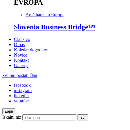
EVROPA
AmChams in Europe
Slovenia Business Bridge™
Članstvo
O nas
Koledar dogodkov
Novice
Kontakt
Galerija
Želimo postati član
facebook
instagram
linkedin
youtube
Zapri
Iskalni niz
Išči