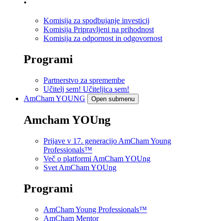
Komisija za spodbujanje investicij
Komisija Pripravljeni na prihodnost
Komisija za odpornost in odgovornost
Programi
Partnerstvo za spremembe
Učitelj sem! Učiteljica sem!
AmCham
YOUNG
Open submenu
Amcham YOUng
Prijave v 17. generacijo AmCham Young
Professionals™
Več o platformi AmCham YOUng
Svet AmCham YOUng
Programi
AmCham Young Professionals™
AmCham Mentor