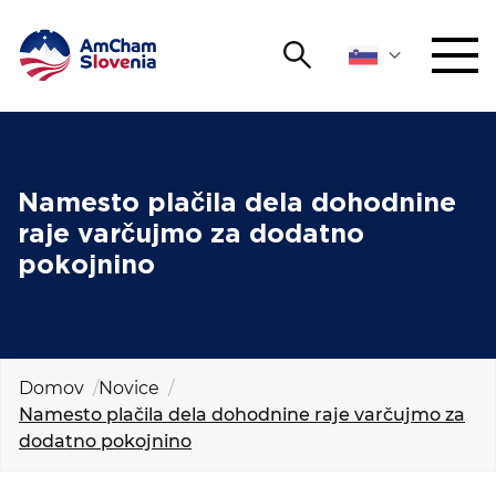
Išči
DOGODKI IN MREŽENJE
Iskalni niz
Išči
ZAGOVORNIŠTVO
Namesto plačila dela dohodnine
raje varčujmo za dodatno
YOUNG
pokojnino
Open 
AmCham
MEDNARODNO SODELOVANJE
ČLANSTVO
Domov
Novice
Namesto plačila dela dohodnine raje varčujmo za
dodatno pokojnino
O NAS