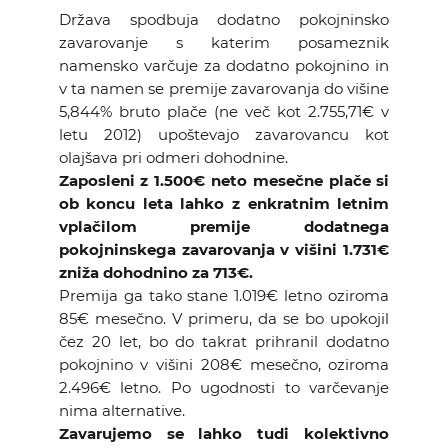
KOLEDAR DOGODKOV
Država spodbuja dodatno pokojninsko
zavarovanje s katerim posameznik
namensko varčuje za dodatno pokojnino in
NOVICE
v ta namen se premije zavarovanja do višine
5,844% bruto plače (ne več kot 2.755,71€ v
KONTAKT
letu 2012) upoštevajo zavarovancu kot
olajšava pri odmeri dohodnine.
Zaposleni z 1.500€ neto mesečne plače si
GALERIJA
ob koncu leta lahko z enkratnim letnim
vplačilom premije dodatnega
pokojninskega zavarovanja v višini 1.731€
Želimo postati član
zniža dohodnino za 713€.
Premija ga tako stane 1.019€ letno oziroma
85€ mesečno. V primeru, da se bo upokojil
čez 20 let, bo do takrat prihranil dodatno
pokojnino v višini 208€ mesečno, oziroma
2.496€ letno. Po ugodnosti to varčevanje
nima alternative.
Zavarujemo se lahko tudi kolektivno