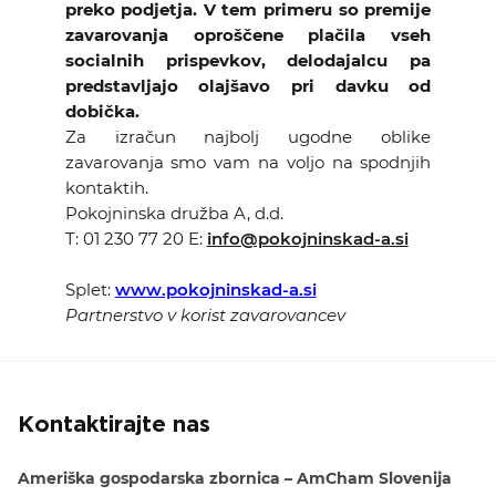
preko podjetja. V tem primeru so premije
zavarovanja oproščene plačila vseh
socialnih prispevkov, delodajalcu pa
predstavljajo olajšavo pri davku od
dobička.
Za izračun najbolj ugodne oblike
zavarovanja smo vam na voljo na spodnjih
kontaktih.
Pokojninska družba A, d.d.
T: 01 230 77 20
E:
info@pokojninskad-a.si
Splet:
www.pokojninskad-a.si
Partnerstvo v korist zavarovancev
Kontaktirajte nas
Ameriška gospodarska zbornica – AmCham Slovenija