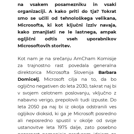
na vsakem posamezniku in vsaki
KOLEDAR DOGODKOV
organizaciji. A kako priti do tja? Tokrat
smo se učili od tehnološkega velikana,
NOVICE
Microsofta, ki kot ključni izziv navaja,
kako zmanjšati ne le lastnega, ampak
ogljični odtis vseh uporabnikov
KONTAKT
Microsoftovih storitev.
GALERIJA
Kot nam je na srečanju AmCham Komisije
za trajnostno rast povedala generalna
direktorica Microsofta Slovenija
Barbara
Domicelj
, Microsoft cilja na to, da bo
Želimo postati član
ogljično negativen do leta 2030, takrat naj bi
v svojem celotnem poslovanju, vključno z
nabavno verigo, prepolovili tudi izpuste. Do
leta 2050 pa naj bi iz okolja odstranili ves
ogljikov dioksid, ki ga je Microsoft posredno
ali neposredno spustil v okolje od svoje
ustanovitve leta 1975 dalje, zato posebno