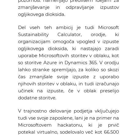
pozornost namenjajo predvsem idejam za
zmanjševanje in odpravljanje izpustov
ogljikovega dioksida.
Del vseh teh ambicij je tudi Microsoft
Sustainability Calculator, orodje, ki
organizacijam omogoča vpogled v izpuste
ogljikovega dioksida, ki nastajajo zaradi
uporabe Microsoftovih storitev v oblaku, kot
so storitve Azure in Dynamics 365. V orodju
lahko stranke spremljajo, za koliko so skozi
čas zmanjšale svoje izpuste z uporabo
njihovih storitev v oblaku, in tudi izračunajo
učinek na izpuste, če v oblak preselijo
dodatne storitve.
V trajnostno delovanje podjetja vključujejo
tudi vse svoje zaposlene, lani je na primer na
Microsoftovem hackatonu, ki je prvič
potekal virtualno, sodelovalo več kot 66.500