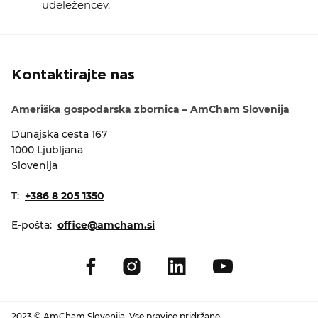
udeležencev.
Kontaktirajte nas
Ameriška gospodarska zbornica – AmCham Slovenija
Dunajska cesta 167
1000 Ljubljana
Slovenija
T:
+386 8 205 1350
E-pošta:
office@amcham.si
2023 © AmCham Slovenija. Vse pravice pridržane.