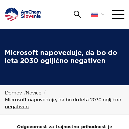
Išči
DOGODKI IN MREŽENJE
Iskalni niz
Išči
ZAGOVORNIŠTVO
Microsoft napoveduje, da bo do
leta 2030 ogljično negativen
YOUNG
Open 
AmCham
MEDNARODNO SODELOVANJE
Domov
Novice
Microsoft napoveduje, da bo do leta 2030 ogljično
ČLANSTVO
negativen
O NAS
Odgovornost za trajnostno prihodnost je