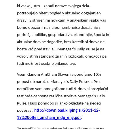
KOLEDAR DOGODKOV
ki vsako jutro – zaradi narave svojega dela –
potrebujejo hiter vpogled v aktualno dogajanje v
NOVICE
državi. S strnjenimi novicami v angleškem jeziku vas
bomo opozorili na najpomembnejše dogajanje s
področja politike, gospodarstva, ekonomije, športa in
KONTAKT
aktualne dnevne dogodke, brez katerih si dneva ne
boste več predstavljali. Manager’s Daily Pulse je na
GALERIJA
voljo v štirih standardiziranih različicah, omogoča pa
tudi možnost osebne prilagoditve.
Vsem članom AmCham Slovenija ponujamo 10%
Želimo postati član
popust ob naročilu Manager’s Daily Pulse-a. Pred
naročilom vam omogočamo tudi 5-dnevni brezplačni
test naše osnovne različice storitve Manager’s Daily
Pulse. Našo ponudbo si lahko ogledate na sledeči
povezavi:
http://download.kliping.si/2011-12-
19%20offer_amcham_mdp_eng.pdf
.