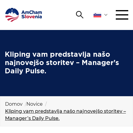
Išči
DOGODKI IN MREŽENJE
Iskalni niz
Išči
ZAGOVORNIŠTVO
Kliping vam predstavlja našo
najnovejšo storitev – Manager's
YOUNG
Daily Pulse.
Open 
AmCham
MEDNARODNO SODELOVANJE
ČLANSTVO
Domov
Novice
Kliping vam predstavlja našo najnovejšo storitev –
Manager’s Daily Pulse.
O NAS