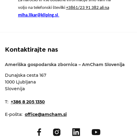
Za naročilo in vse dodatne informacije smo vam na
voljo na telefonski številki
+3861/23 91 382
ali na
miha.likar@kliping.si
.
Kontaktirajte nas
Ameriška gospodarska zbornica – AmCham Slovenija
Dunajska cesta 167
1000 Ljubljana
Slovenija
T:
+386 8 205 1350
E-pošta:
office@amcham.si