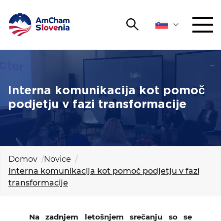
Išči
DOGODKI IN MREŽENJE
Iskalni niz
Išči
ZAGOVORNIŠTVO
Interna komunikacija kot pomoč
podjetju v fazi transformacije
YOUNG
Open 
AmCham
MEDNARODNO SODELOVANJE
Domov
Novice
Interna komunikacija kot pomoč podjetju v fazi
ČLANSTVO
transformacije
O NAS
Na zadnjem letošnjem srečanju so se