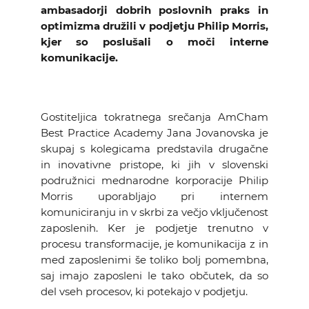
ambasadorji dobrih poslovnih praks in
KOLEDAR DOGODKOV
optimizma družili v podjetju Philip Morris,
kjer so poslušali o moči interne
NOVICE
komunikacije.
KONTAKT
Gostiteljica tokratnega srečanja AmCham
GALERIJA
Best Practice Academy Jana Jovanovska je
skupaj s kolegicama predstavila drugačne
in inovativne pristope, ki jih v slovenski
podružnici mednarodne korporacije Philip
Želimo postati član
Morris uporabljajo pri internem
komuniciranju in v skrbi za večjo vključenost
zaposlenih. Ker je podjetje trenutno v
procesu transformacije, je komunikacija z in
med zaposlenimi še toliko bolj pomembna,
saj imajo zaposleni le tako občutek, da so
del vseh procesov, ki potekajo v podjetju.