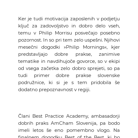
Ker je tudi motivacija zaposlenih v podjetju
ključ za zadovoljstvo in dobro delo vseh,
temu v Philip Morrisu posvečajo posebno
pozornost. In so pri tem zelo uspešni. Njihovi
mesečni dogodki »Philip Mornings«, kjer
predstavljajo dobre prakse, zanimive
tematike in navdihujoče govorce, so v ekipi
od vsega začetka zelo dobro sprejeti, so pa
tudi primer dobre prakse slovenske
podružnice, ki si je s tem pridobila še
dodatno prepoznavnost v regiji.
Člani Best Practice Academy, ambasadorji
dobrih praks AmCham Slovenija, pa bodo
imeli letos še eno pomembno vlogo. Na
finalnem dogodku Best of the Best, ki bo