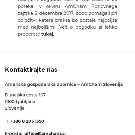
potekal v okviru AmCham Poslovnega
zajtrka 5. decembra 2017, bodo pomagali pri
odločitvi, katera praksa bo postala najboljša
med najboljšimi. Več o dogodku si lahko
preberete
tukaj
.
Kontaktirajte nas
Ameriška gospodarska zbornica – AmCham Slovenija
Dunajska cesta 167
1000 Ljubljana
Slovenija
T:
+386 8 205 1350
E-pošta:
office@amcham.si