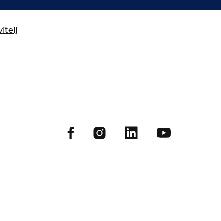
itelj
Išči