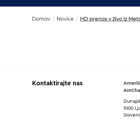
Kom
del
OSAC Ljubljana
Iskalni niz
Believe in Slovenia
Domov
Novice
HD prenos v živo iz Met
A Business Solutions
Ameriš
Kontaktirajte nas
AmCham
Dunajsk
1000 Lj
Sloveni