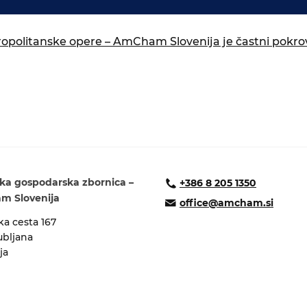
isija za prihodnost
a in izobraževanja
ropolitanske opere – AmCham Slovenija je častni pokrov
ka gospodarska zbornica –
+386 8 205 1350
 Slovenija
office@amcham.si
a cesta 167
ubljana
ja