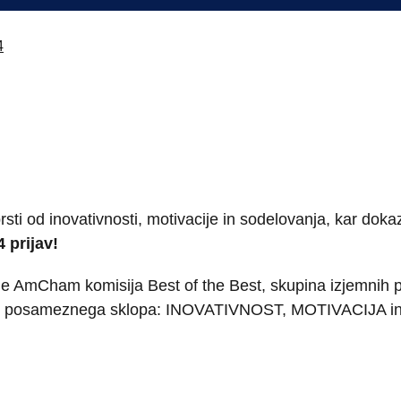
4
ti od inovativnosti, motivacije in sodelovanja, kar doka
4 prijav!
v je AmCham komisija Best of the Best, skupina izjemnih
finaliste posameznega sklopa: INOVATIVNOST, MOTIVACIJ