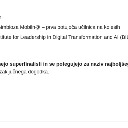
h
Simbioza Mobiln@ – prva potujoča učilnica na kolesih
tute for Leadership in Digital Transformation and AI (B
 superfinalisti in se potegujejo za naziv najboljšeg
u zaključnega dogodka.