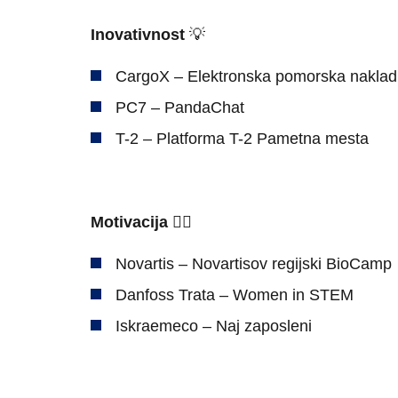
Inovativnost
💡
CargoX – Elektronska pomorska naklad
PC7 – PandaChat
T-2 – Platforma T-2 Pametna mesta
Iskalni niz
Motivacija
❤️‍🔥
Novartis – Novartisov regijski BioCamp
Danfoss Trata – Women in STEM
Iskraemeco – Naj zaposleni