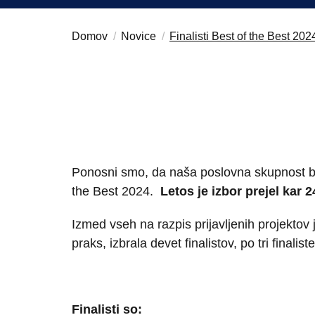
Believe in Slovenia
Domov
Novice
Finalisti Best of the Best 202
A Business Solutions
Ponosni smo, da naša poslovna skupnost brs
the Best 2024.
Letos je izbor prejel kar 2
Izmed vseh na razpis prijavljenih projekto
praks, izbrala devet finalistov, po tri 
Finalisti so: