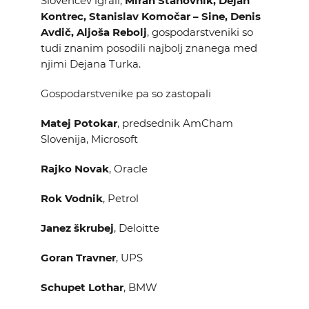
Slovencev igrali,
Miran Stanovnik, Dejan
Kontrec, Stanislav Komočar – Sine, Denis
Avdič, Aljoša Rebolj
, gospodarstveniki so
tudi znanim posodili najbolj znanega med
njimi Dejana Turka.
Gospodarstvenike pa so zastopali
Matej Potokar
, predsednik AmCham
Slovenija, Microsoft
Rajko Novak
, Oracle
Rok Vodnik
, Petrol
Janez škrubej
, Deloitte
Goran Travner
, UPS
Schupet Lothar
, BMW