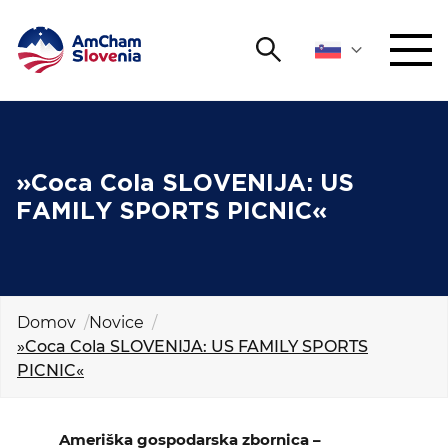
Išči
DOGODKI IN MREŽENJE
Iskalni niz
Išči
ZAGOVORNIŠTVO
»Coca Cola SLOVENIJA: US
FAMILY SPORTS PICNIC«
YOUNG
Open 
AmCham
MEDNARODNO SODELOVANJE
Domov
Novice
»Coca Cola SLOVENIJA: US FAMILY SPORTS
ČLANSTVO
PICNIC«
O NAS
Ameriška gospodarska zbornica –