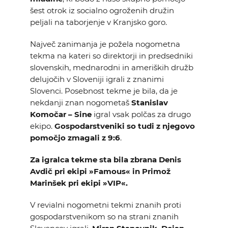
šest otrok iz socialno ogroženih družin
peljali na taborjenje v Kranjsko goro.
Največ zanimanja je požela nogometna
tekma na kateri so direktorji in predsedniki
slovenskih, mednarodni in ameriških družb
delujočih v Sloveniji igrali z znanimi
Slovenci. Posebnost tekme je bila, da je
nekdanji znan nogometaš
Stanislav
Komočar – Sine
igral vsak polčas za drugo
ekipo.
Gospodarstveniki so tudi z njegovo
pomočjo zmagali z 9:6
.
Za igralca tekme sta bila zbrana Denis
Avdič pri ekipi »Famous« in Primož
Marinšek pri ekipi »VIP«.
V revialni nogometni tekmi znanih proti
gospodarstvenikom so na strani znanih