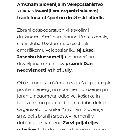
AmCham Slovenija in Veleposlaništvo
KOLEDAR DOGODKOV
ZDA v Sloveniji sta organizirala svoj
tradicionalni športno družinski piknik.
NOVICE
Zbrani gospodarstveniki s svojimi
družinami, AmCham Young Professionals,
KONTAKT
člani kluba USAlumni, so čestitali
ameriškemu veleposlaniku
Nj.Eksc.
GALERIJA
Josephu Mussomeliju
in ameriškim
državljanom za njihov
praznik Dan
neodvisnosti 4th of July
.
Želimo postati član
Ob izjemno sproščenem vzdušju, prijateljski
pozitivni energiji in športnem druženju pri
igranju nogometa, odbojke, košarke in
tenisa nismo pozabili tudi na dobrodelnost.
Organizator piknika AmCham Slovenija
smo del zbranih sredstev namenil v
dobrodelne namene
Zvezi prijateljev
mladine
, ki bodo z našo skupno pomočjo