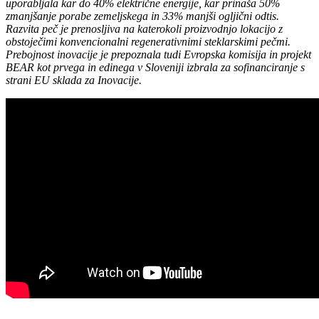
uporabljala kar do 40% električne energije, kar prinaša 50%
zmanjšanje porabe zemeljskega in 33% manjši ogljični odtis.
Razvita peč je prenosljiva na katerokoli proizvodnjo lokacijo z
obstoječimi konvencionalni regenerativnimi steklarskimi pečmi.
Prebojnost inovacije je prepoznala tudi Evropska komisija in projekt
BEAR kot prvega in edinega v Sloveniji izbrala za sofinanciranje s
strani EU sklada za Inovacije.