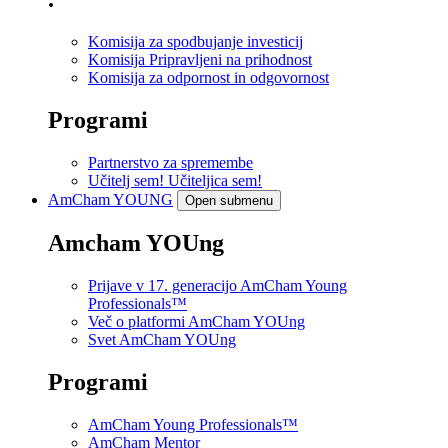
Komisija za spodbujanje investicij
Komisija Pripravljeni na prihodnost
Komisija za odpornost in odgovornost
Programi
Partnerstvo za spremembe
Učitelj sem! Učiteljica sem!
AmCham
YOUNG
Open submenu
Amcham YOUng
Prijave v 17. generacijo AmCham Young
Professionals™
Več o platformi AmCham YOUng
Svet AmCham YOUng
Programi
AmCham Young Professionals™
AmCham Mentor