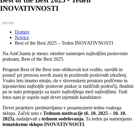
Best of the Best 2025 - Teden
INOVATIVNOSTI
Domov
Novice
Best of the Best 2025 – Teden INOVATIVNOSTI
Na AmChamu je mesec oktober namenjen najboljšim poslovnim
praksam, Best of the Best 2025.
Program Best of the Best smo oblikovali kot vodilo, navdih in
pomoč pri prenosu novih znanj in pozitivnih poslovnih izkušenj.
Vsako leto imamo misijo, da v slovenskem prostoru poiščemo in
izpostavimo najboljše poslovne prakse iz različnih področij, finalisti
pa se nato potegujejo za naziv najboljšega med najboljšimi. Tudi
letos nam je uspelo najti devet izjemnih kandidatov.
Devet projektov predstavljamo v posameznem tednu vsakega
sklopa. Začeli smo s
Tednom motivacije (6. 10. 2025 – 10. 10.
2025),
nadaljevali s
tednom sodelovanja.
Ta teden pa namenjamo
tematskemu sklopu INOVATIVNOSTI
.