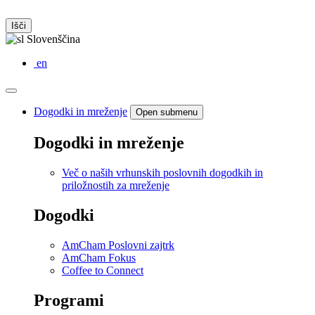
Išči
Slovenščina
en
Dogodki in mreženje
Open submenu
Dogodki in mreženje
Več o naših vrhunskih poslovnih dogodkih in
priložnostih za mreženje
Dogodki
AmCham Poslovni zajtrk
AmCham Fokus
Coffee to Connect
Programi