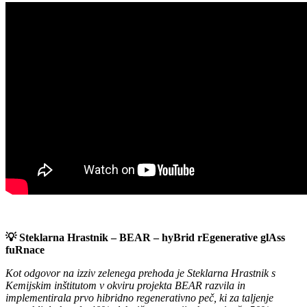
💡 Steklarna Hrastnik – BEAR – hyBrid rEgenerative glAss
fuRnace
Kot odgovor na izziv zelenega prehoda je Steklarna Hrastnik s
Kemijskim inštitutom v okviru projekta BEAR razvila in
implementirala prvo hibridno regenerativno peč, ki za taljenje