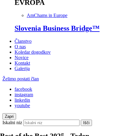
EVROPA
AmChams in Europe
Slovenia Business Bridge™
Članstvo
O nas
Koledar dogodkov
Novice
Kontakt
Galerija
Želimo postati član
facebook
instagram
linkedin
youtube
Zapri
Iskalni niz
Išči