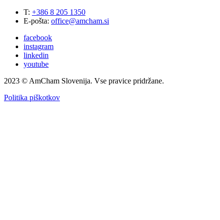
T:
+386 8 205 1350
E-pošta:
office@amcham.si
facebook
instagram
linkedin
youtube
2023 © AmCham Slovenija. Vse pravice pridržane.
Politika piškotkov