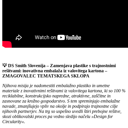
💡 DS Smith Slovenija – Zamenjava plastike s trajnostnimi
rešitvami: inovativna embalaža iz valovitega kartona –
ZMAGOVALEC TEMATSKEGA SKLOPA
Njihova misija
je nadomestiti embalažno plastiko in umetne
materiale z inovativnimi rešitvami iz valovitega kartona, ki so 100 %
reciklabilne, konstrukcijsko napredne, atraktivne, zaščitne in
zasnovane za krožno gospodarstvo. S tem spreminjajo embalažne
navade, zmanjšujejo vpliv na okolje in podpirajo trajnostne cilje
njihovih partnerjev. Na trg so uspešno uvedli štiri prebojne rešitve,
skozi oblikovalski proces pa vedno sledijo načelu »Design for
Circularity«.