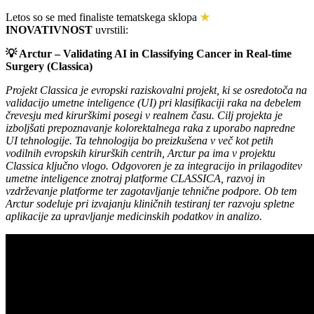
Letos so se med finaliste tematskega sklopa
★
INOVATIVNOST
uvrstili:
💡 Arctur – Validating AI in Classifying Cancer in Real-time
Surgery (Classica)
Projekt Classica je evropski raziskovalni projekt, ki se osredotoča na
validacijo umetne inteligence (UI) pri klasifikaciji raka na debelem
črevesju med kirurškimi posegi v realnem času. Cilj projekta je
izboljšati prepoznavanje kolorektalnega raka z uporabo napredne
UI tehnologije. Ta tehnologija bo preizkušena v več kot petih
vodilnih evropskih kirurških centrih, Arctur pa ima v projektu
Classica ključno vlogo. Odgovoren je za integracijo in prilagoditev
umetne inteligence znotraj platforme CLASSICA, razvoj in
vzdrževanje platforme ter zagotavljanje tehnične podpore. Ob tem
Arctur sodeluje pri izvajanju kliničnih testiranj ter razvoju spletne
aplikacije za upravljanje medicinskih podatkov in analizo.