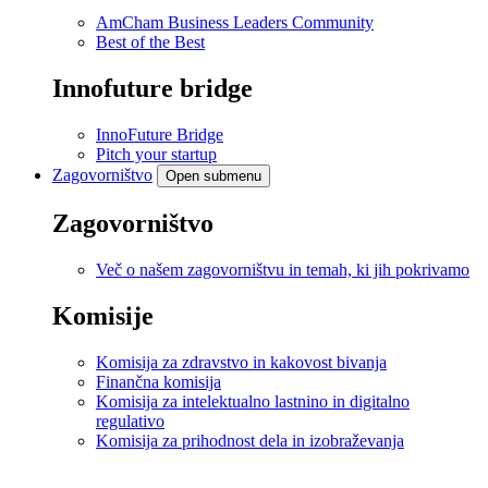
AmCham Business Leaders Community
Best of the Best
Innofuture bridge
InnoFuture Bridge
Pitch your startup
Zagovorništvo
Open submenu
Zagovorništvo
Več o našem zagovorništvu in temah, ki jih pokrivamo
Komisije
Komisija za zdravstvo in kakovost bivanja
Finančna komisija
Komisija za intelektualno lastnino in digitalno
regulativo
Komisija za prihodnost dela in izobraževanja
.