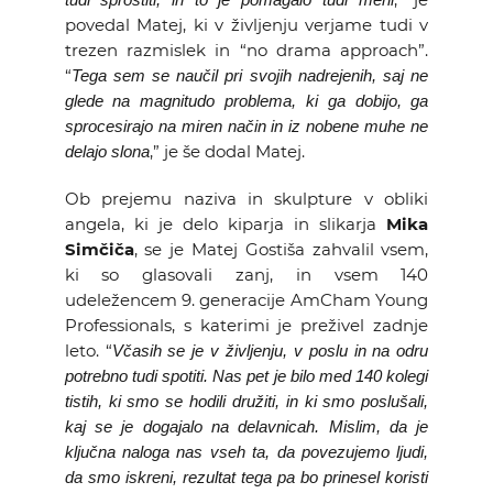
povedal Matej, ki v življenju verjame tudi v
trezen razmislek in “no drama approach”.
“
Tega sem se naučil pri svojih nadrejenih, saj ne
glede na magnitudo problema, ki ga dobijo, ga
sprocesirajo na miren način in iz nobene muhe ne
,” je še dodal Matej.
delajo slona
Ob prejemu naziva in skulpture v obliki
angela, ki je delo kiparja in slikarja
Mika
Simčiča
, se je Matej Gostiša zahvalil vsem,
ki so glasovali zanj, in vsem 140
udeležencem 9. generacije AmCham Young
Professionals, s katerimi je preživel zadnje
leto. “
Včasih se je v življenju, v poslu in na odru
potrebno tudi spotiti. Nas pet je bilo med 140 kolegi
tistih, ki smo se hodili družiti, in ki smo poslušali,
kaj se je dogajalo na delavnicah. Mislim, da je
ključna naloga nas vseh ta, da povezujemo ljudi,
da smo iskreni, rezultat tega pa bo prinesel koristi