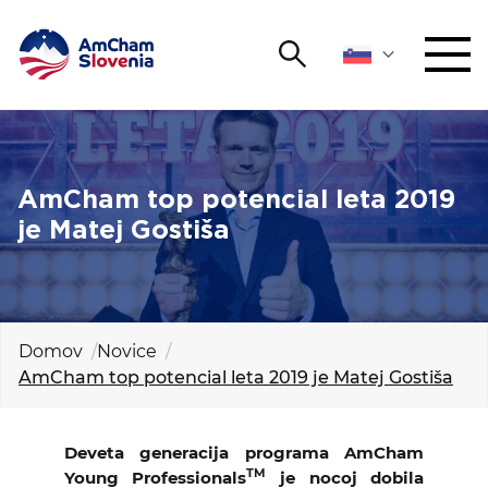
Išči
DOGODKI IN MREŽENJE
Iskalni niz
Išči
ZAGOVORNIŠTVO
AmCham top potencial leta 2019
je Matej Gostiša
YOUNG
Open 
AmCham
MEDNARODNO SODELOVANJE
Domov
Novice
AmCham top potencial leta 2019 je Matej Gostiša
ČLANSTVO
O NAS
Deveta generacija programa AmCham
TM
Young Professionals
je nocoj dobila