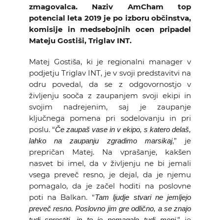
zmagovalca. Naziv AmCham top
KOLEDAR DOGODKOV
potencial leta 2019 je po izboru občinstva,
komisije in medsebojnih ocen pripadel
NOVICE
Mateju Gostiši, Triglav INT.
Matej Gostiša, ki je regionalni manager v
KONTAKT
podjetju Triglav INT, je v svoji predstavitvi na
odru povedal, da se z odgovornostjo v
GALERIJA
življenju sooča z zaupanjem svoji ekipi in
svojim nadrejenim, saj je zaupanje
ključnega pomena pri sodelovanju in pri
poslu. “
Če zaupaš vase in v ekipo, s katero delaš,
Želimo postati član
,” je
lahko na zaupanju zgradimo marsikaj
prepričan Matej. Na vprašanje, kakšen
nasvet bi imel, da v življenju ne bi jemali
vsega preveč resno, je dejal, da je njemu
pomagalo, da je začel hoditi na poslovne
poti na Balkan. “
Tam ljudje stvari ne jemljejo
preveč resno. Poslovno jim gre odlično, a se znajo
,” je
tudi sprostiti, in to je pomagalo tudi meni