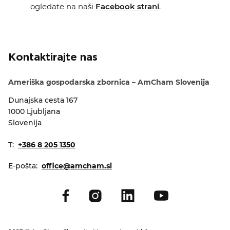
ogledate na naši
Facebook strani
.
Kontaktirajte nas
Ameriška gospodarska zbornica – AmCham Slovenija
Dunajska cesta 167
1000 Ljubljana
Slovenija
T:
+386 8 205 1350
E-pošta:
office@amcham.si