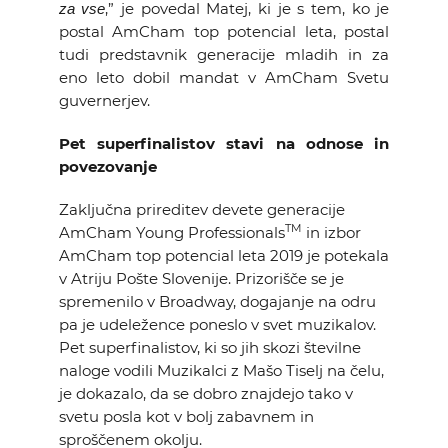
,” je povedal Matej, ki je s tem, ko je
za vse
postal AmCham top potencial leta, postal
tudi predstavnik generacije mladih in za
eno leto dobil mandat v AmCham Svetu
guvernerjev.
Pet superfinalistov stavi na odnose in
povezovanje
Zaključna prireditev devete generacije
TM
AmCham Young Professionals
in izbor
AmCham top potencial leta 2019 je potekala
v Atriju Pošte Slovenije. Prizorišče se je
spremenilo v Broadway, dogajanje na odru
pa je udeležence poneslo v svet muzikalov.
Pet superfinalistov, ki so jih skozi številne
naloge vodili Muzikalci z Mašo Tiselj na čelu,
je dokazalo, da se dobro znajdejo tako v
svetu posla kot v bolj zabavnem in
sproščenem okolju.