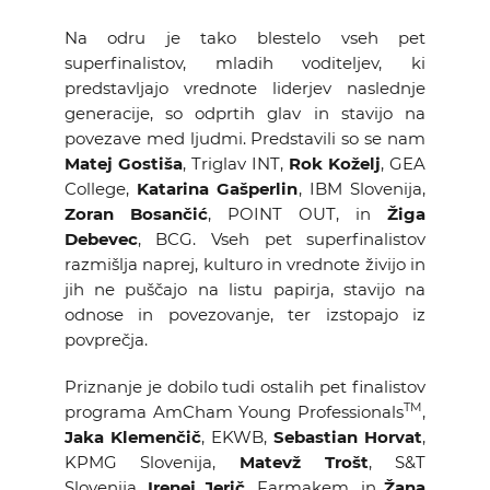
Na odru je tako blestelo vseh pet
superfinalistov, mladih voditeljev, ki
predstavljajo vrednote liderjev naslednje
generacije, so odprtih glav in stavijo na
povezave med ljudmi. Predstavili so se nam
Matej Gostiša
, Triglav INT,
Rok Koželj
, GEA
College,
Katarina Gašperlin
, IBM Slovenija,
Zoran Bosančić
, POINT OUT, in
Žiga
Debevec
, BCG. Vseh pet superfinalistov
razmišlja naprej, kulturo in vrednote živijo in
jih ne puščajo na listu papirja, stavijo na
odnose in povezovanje, ter izstopajo iz
povprečja.
Priznanje je dobilo tudi ostalih pet finalistov
TM
programa AmCham Young Professionals
,
Jaka Klemenčič
, EKWB,
Sebastian Horvat
,
KPMG Slovenija,
Matevž Trošt
, S&T
Slovenija,
Irenej Jerič
, Farmakem, in
Žana