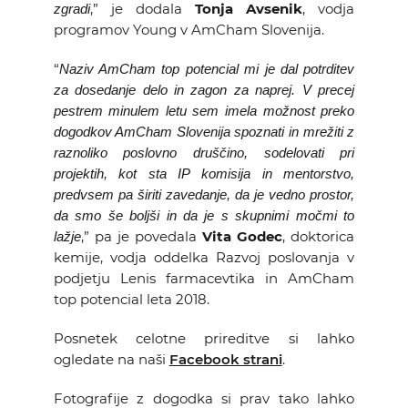
,” je dodala
Tonja Avsenik
, vodja
zgradi
programov Young v AmCham Slovenija.
“
Naziv AmCham top potencial mi je dal potrditev
za dosedanje delo in zagon za naprej. V precej
pestrem minulem letu sem imela možnost preko
dogodkov AmCham Slovenija spoznati in mrežiti z
raznoliko poslovno druščino, sodelovati pri
projektih, kot sta IP komisija in mentorstvo,
predvsem pa širiti zavedanje, da je vedno prostor,
da smo še boljši in da je s skupnimi močmi to
,” pa je povedala
Vita Godec
, doktorica
lažje
kemije, vodja oddelka Razvoj poslovanja v
podjetju Lenis farmacevtika in AmCham
top potencial leta 2018.
Posnetek celotne prireditve si lahko
ogledate na naši
Facebook strani
.
Fotografije z dogodka si prav tako lahko