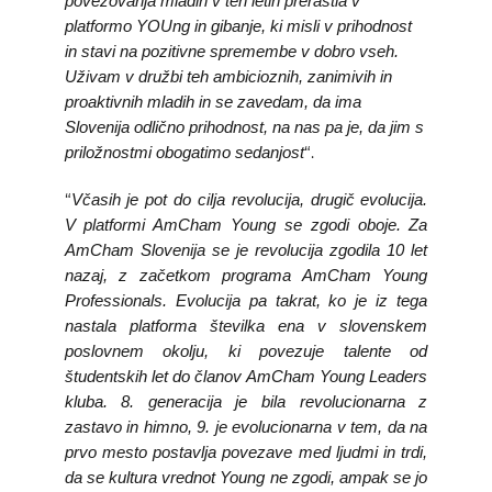
povezovanja mladih v teh letih prerastla v
platformo YOUng in gibanje, ki misli v prihodnost
in stavi na pozitivne spremembe v dobro vseh.
Uživam v družbi teh ambicioznih, zanimivih in
proaktivnih mladih in se zavedam, da ima
Slovenija odlično prihodnost, na nas pa je, da jim s
“.
priložnostmi obogatimo sedanjost
“
Včasih je pot do cilja revolucija, drugič evolucija.
V platformi AmCham Young se zgodi oboje. Za
AmCham Slovenija se je revolucija zgodila 10 let
nazaj, z začetkom programa AmCham Young
Professionals. Evolucija pa takrat, ko je iz tega
nastala platforma številka ena v slovenskem
poslovnem okolju, ki povezuje talente od
študentskih let do članov AmCham Young Leaders
kluba. 8. generacija je bila revolucionarna z
zastavo in himno, 9. je evolucionarna v tem, da na
prvo mesto postavlja povezave med ljudmi in trdi,
da se kultura vrednot Young ne zgodi, ampak se jo