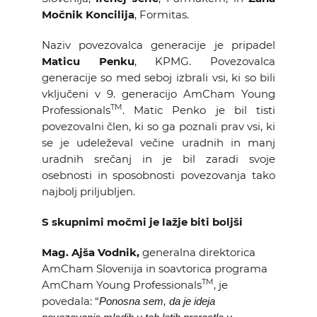
Močnik Koncilija
, Formitas.
Naziv povezovalca generacije je pripadel
Maticu Penku
, KPMG. Povezovalca
generacije so med seboj izbrali vsi, ki so bili
vključeni v 9. generacijo AmCham Young
TM
Professionals
. Matic Penko je bil tisti
povezovalni člen, ki so ga poznali prav vsi, ki
se je udeleževal večine uradnih in manj
uradnih srečanj in je bil zaradi svoje
osebnosti in sposobnosti povezovanja tako
najbolj priljubljen.
S skupnimi močmi je lažje biti boljši
Mag.
Ajša Vodnik,
generalna direktorica
AmCham Slovenija in soavtorica programa
TM
AmCham Young Professionals
, je
povedala: “
Ponosna sem, da je ideja