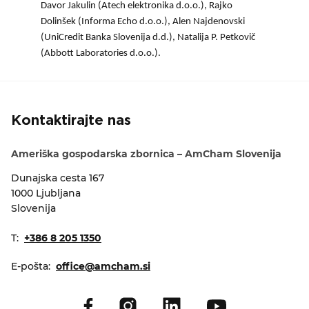
Davor Jakulin (Atech elektronika d.o.o.), Rajko
Dolinšek (Informa Echo d.o.o.), Alen Najdenovski
(UniCredit Banka Slovenija d.d.), Natalija P. Petkovič
(Abbott Laboratories d.o.o.).
Kontaktirajte nas
Ameriška gospodarska zbornica – AmCham Slovenija
Dunajska cesta 167
1000 Ljubljana
Slovenija
T:
+386 8 205 1350
E-pošta:
office@amcham.si