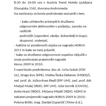
8:30 do 16:00 ure v Austria Trend Hotelu Ljubljana
(Dunajska 156), dvorana Andromeda:
Na seminarju se boste podrobneje seznanili s tem,
– kako učinkovito pristopiti k družbeno
odgovornim aktivnostim v podjetju, zavodu na
različnih
področjih (zaposleni, okolje, dobavitelji in kupci,
skupnost, vodenje),
–
kakšne so posebnosti razpisa za nagrado HORUS
2011 in kako se nanj prijaviti,
–
kako so družbeno odgovornost uspešno vključili v
svoje poslovanje prejemniki nagrade
Horus 2009 in 2010.
Z nami bodo predvidoma: doc.dr. Urša Golob (FDV
UL), Drago Kos (KPK), Metka Štoka Debevec (MDDSZ),
red. prof. dr. Jožica Knez Riedl (EPF UM), zasl. prof. ddr.
Matjaž Mulej (IRDO, EPF UM), Jože Gornik (CNVOS),
Anita Hrast (IRDO), Mirjana Mladič (IRDO, NDM) in
nekateri prejemniki nagrade HORUS 2009 in 2010:
Polona Briški, mag. Danijel Zupančič (Trimo d.d.),