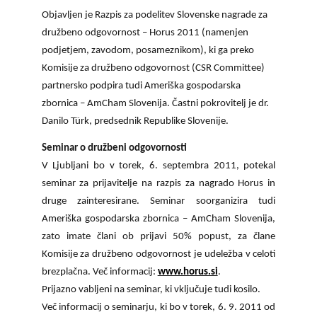
KOLEDAR DOGODKOV
Objavljen je Razpis za podelitev Slovenske nagrade za
družbeno odgovornost – Horus 2011 (namenjen
NOVICE
podjetjem, zavodom, posameznikom), ki ga preko
Komisije za družbeno odgovornost (CSR Committee)
partnersko podpira tudi Ameriška gospodarska
KONTAKT
zbornica – AmCham Slovenija. Častni pokrovitelj je dr.
Danilo Türk, predsednik Republike Slovenije.
GALERIJA
Seminar o družbeni odgovornosti
V Ljubljani bo v torek, 6. septembra 2011, potekal
seminar za prijavitelje na razpis za nagrado Horus in
Želimo postati član
druge zainteresirane. Seminar soorganizira tudi
Ameriška gospodarska zbornica – AmCham Slovenija,
zato imate člani ob prijavi 50% popust, za člane
Komisije za družbeno odgovornost je udeležba v celoti
brezplačna. Več informacij:
www.horus.si
.
Prijazno vabljeni na seminar, ki vključuje tudi kosilo.
Več informacij o seminarju, ki bo v torek, 6. 9. 2011 od