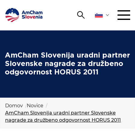
Išči
DOGODKI IN MREŽENJE
Iskalni niz
Išči
ZAGOVORNIŠTVO
AmCham Slovenija uradni partner
Slovenske nagrade za družbeno
YOUNG
odgovornost HORUS 2011
Open 
AmCham
MEDNARODNO SODELOVANJE
ČLANSTVO
Domov
Novice
AmCham Slovenija uradni partner Slovenske
nagrade za družbeno odgovornost HORUS 2011
O NAS