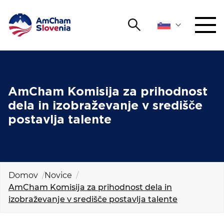
Išči
DOGODKI IN MREŽENJE
Iskalni niz
Išči
ZAGOVORNIŠTVO
AmCham Komisija za prihodnost
dela in izobraževanje v središče
YOUNG
postavlja talente
Open 
AmCham
MEDNARODNO SODELOVANJE
ČLANSTVO
Domov
Novice
AmCham Komisija za prihodnost dela in
izobraževanje v središče postavlja talente
O NAS