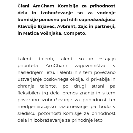
KOLEDAR DOGODKOV
Člani AmCham Komisije za prihodnost
dela in izobraževanje so za vodenje
komisije ponovno potrdili sopredsedujoča
NOVICE
Klavdijo Erjavec, Avbreht, Zajc in partnerji,
in Matica Vošnjaka, Competo.
KONTAKT
GALERIJA
Talenti, talenti, talenti so in ostajajo
prioriteta AmCham zagovorništva v
naslednjem letu. Talenti in s tem povezano
Želimo postati član
ustvarjanje poslovnega okolja, ki privablja in
ohranja talente, po drugi strani pa
fleksibilen trg dela, prenos znanja in s tem
povezano izobraževanje za prihodnost ter
medgeneracijsko razumevanje pa bodo v
središču pozornosti komisije za prihodnost
dela in izobraževanje za prihodnje leto.