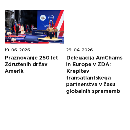
KOLEDAR DOGODKOV
NOVICE
KONTAKT
19. 06. 2026
29. 04. 2026
GALERIJA
Praznovanje 250 let
Delegacija AmChams
Združenih držav
in Europe v ZDA:
Amerik
Krepitev
Želimo postati član
transatlantskega
partnerstva v času
globalnih sprememb