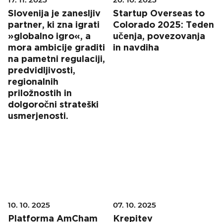
Slovenija je zanesljiv
Startup Overseas to
partner, ki zna igrati
Colorado 2025: Teden
»globalno igro«, a
učenja, povezovanja
mora ambicije graditi
in navdiha
na pametni regulaciji,
predvidljivosti,
regionalnih
priložnostih in
dolgoročni strateški
usmerjenosti.
10. 10. 2025
07. 10. 2025
Platforma AmCham
Krepitev