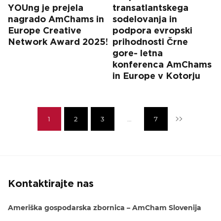
YOUng je prejela
transatlantskega
nagrado AmChams in
sodelovanja in
Europe Creative
podpora evropski
Network Award 2025!
prihodnosti Črne
gore- letna
konferenca AmChams
in Europe v Kotorju
1
2
3
…
7
Naprej »
Kontaktirajte nas
Ameriška gospodarska zbornica – AmCham Slovenija