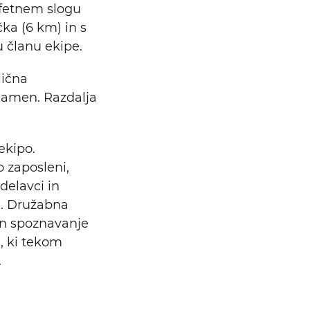
afetnem slogu
ka (6 km) in s
 članu ekipe.
lična
namen. Razdalja
ekipo.
o zaposleni,
delavci in
Išči
vi. Družabna
in spoznavanje
i, ki tekom
.