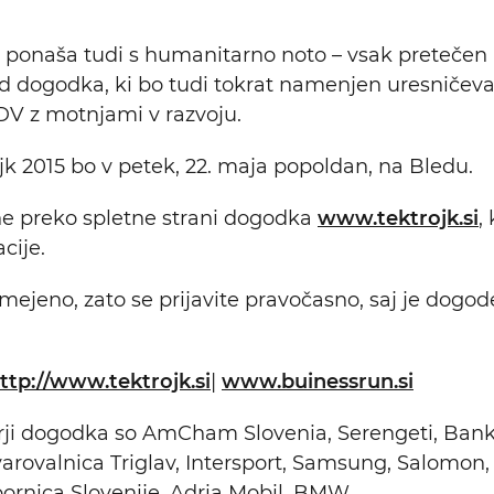
e ponaša tudi s humanitarno noto – vsak pretečen 
d dogodka, ki bo tudi tokrat namenjen uresničevan
V z motnjami v razvoju.
ojk 2015 bo v petek, 22. maja popoldan, na Bledu.
ne preko spletne strani dogodka
www.tektrojk.si
,
cije.
omejeno, zato se prijavite pravočasno, saj je dogod
ttp://www.tektrojk.si
|
www.buinessrun.si
rji dogodka so AmCham Slovenia, Serengeti, Bank
varovalnica Triglav, Intersport, Samsung, Salomon,
ornica Slovenije, Adria Mobil, BMW…