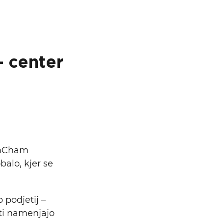
– center
 AmCham
balo, kjer se
 podjetij –
sti namenjajo