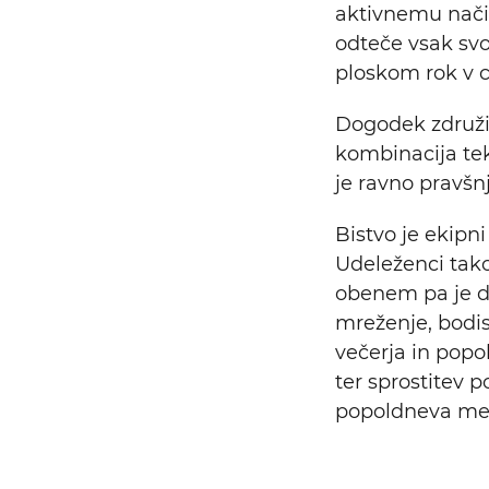
aktivnemu način
odteče vsak svo
ploskom rok v c
Dogodek združi 
kombinacija tek
je ravno pravšnj
Bistvo je ekipni
Udeleženci tako
obenem pa je d
Iskalni niz
mreženje, bodisi
večerja in popo
ter sprostitev p
popoldneva med