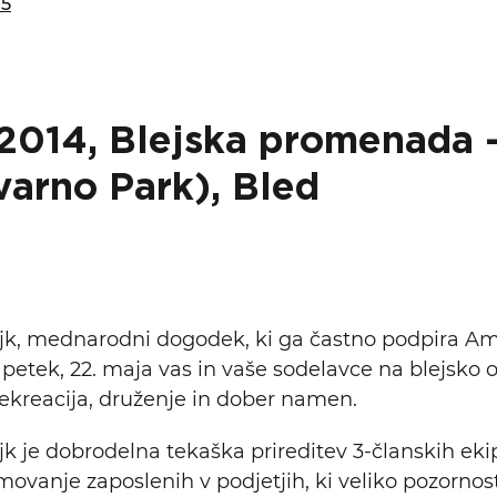
15
isija za prihodnost
a in izobraževanja
 2014, Blejska promenada 
varno Park), Bled
rojk, mednarodni dogodek, ki ga častno podpira
 petek, 22. maja vas in vaše sodelavce na blejsko o
rekreacija, druženje in dober namen.
jk je dobrodelna tekaška prireditev 3-članskih ekip
movanje zaposlenih v podjetjih, ki veliko pozorno