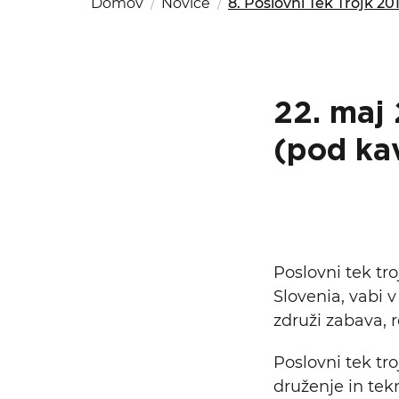
Domov
Novice
8. Poslovni Tek Trojk 20
Kom
del
OSAC Ljubljana
Believe in Slovenia
A Business Solutions
22. maj
(pod ka
Poslovni tek t
Slovenia, vabi v
združi zabava, 
Poslovni tek tro
druženje in tek