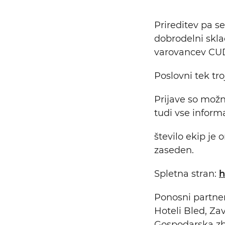
Prireditev pa s
dobrodelni skla
varovancev CUD
Poslovni tek tr
Prijave so mož
tudi vse informa
število ekip je 
zaseden.
Spletna stran:
h
Ponosni partne
Hoteli Bled, Za
Gospodarska zb