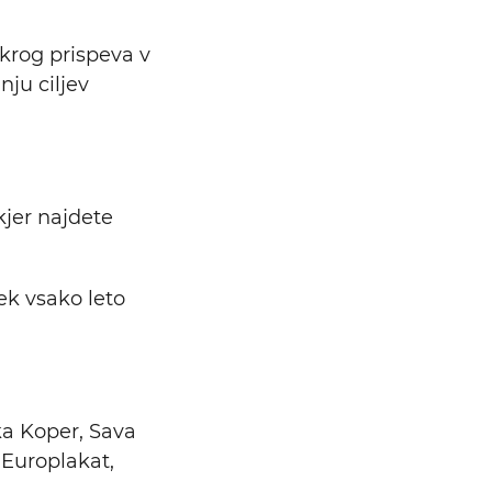
krog prispeva v
ju ciljev
 kjer najdete
ek vsako leto
a Koper, Sava
 Europlakat,