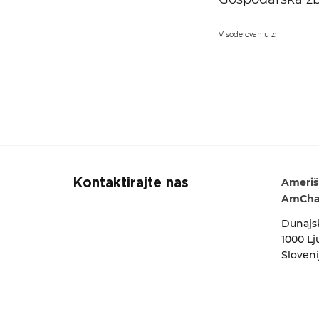
V sodelovanju z:
Ameriš
Kontaktirajte nas
AmCham
Dunajsk
1000 Lj
Sloveni