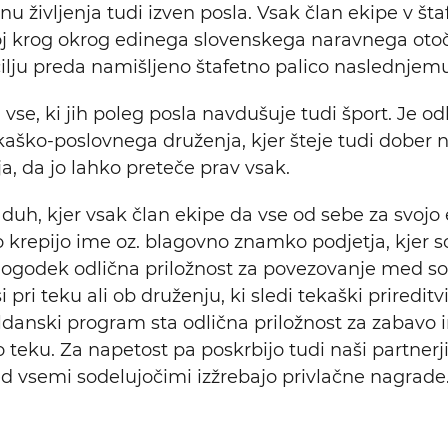
u življenja tudi izven posla. Vsak član ekipe v št
j krog okrog edinega slovenskega naravnega otoč
ilju preda namišljeno štafetno palico naslednjemu
vse, ki jih poleg posla navdušuje tudi šport. Je od
aško-poslovnega druženja, kjer šteje tudi dober 
a, da jo lahko preteče prav vsak.
 duh, kjer vsak član ekipe da vse od sebe za svojo 
 krepijo ime oz. blagovno znamko podjetja, kjer s
ogodek odlična priložnost za povezovanje med so
 pri teku ali ob druženju, ki sledi tekaški priredit
ldanski program sta odlična priložnost za zabavo 
o teku. Za napetost pa poskrbijo tudi naši partnerj
 vsemi sodelujočimi izžrebajo privlačne nagrade