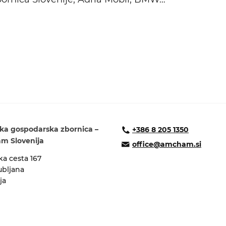
ka gospodarska zbornica –
+386 8 205 1350
 Slovenija
office@amcham.si
a cesta 167
ubljana
ja